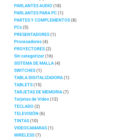
productos
18
PARLANTES AUDIO
18
productos
1
PARLANTES PARA PC
1
producto
8
PARTES Y COMPLEMENTOS
8
5
productos
PCs
5
productos
1
PRESENTADORES
1
4
producto
Procesadores
4
productos
2
PROYECTORES
2
productos
16
Sin categorizar
16
productos
4
SISTEMA DE MALLA
4
1
productos
SWITCHES
1
producto
1
TABLA DIGITALIZADORA
1
15
producto
TABLETS
15
productos
7
TARJETAS DE MEMORIA
7
12
productos
Tarjetas de Video
12
2
productos
TECLADO
2
productos
6
TELEVISIÓN
6
10
productos
TINTAS
10
productos
1
VIDEOCAMARAS
1
7
producto
WIRELESS
7