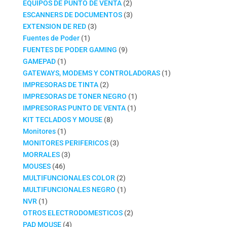
productos
2
EQUIPOS DE PUNTO DE VENTA
2
productos
3
ESCANNERS DE DOCUMENTOS
3
3
productos
EXTENSION DE RED
3
1
productos
Fuentes de Poder
1
producto
9
FUENTES DE PODER GAMING
9
1
productos
GAMEPAD
1
producto
1
GATEWAYS, MODEMS Y CONTROLADORAS
1
2
producto
IMPRESORAS DE TINTA
2
productos
1
IMPRESORAS DE TONER NEGRO
1
1
producto
IMPRESORAS PUNTO DE VENTA
1
8
producto
KIT TECLADOS Y MOUSE
8
1
productos
Monitores
1
producto
3
MONITORES PERIFERICOS
3
3
productos
MORRALES
3
46
productos
MOUSES
46
productos
2
MULTIFUNCIONALES COLOR
2
productos
1
MULTIFUNCIONALES NEGRO
1
1
producto
NVR
1
producto
2
OTROS ELECTRODOMESTICOS
2
4
productos
PAD MOUSE
4