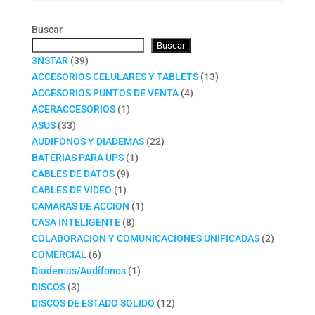
Buscar
Buscar
39
3NSTAR
39
productos
13
ACCESORIOS CELULARES Y TABLETS
13
4
productos
ACCESORIOS PUNTOS DE VENTA
4
1
productos
ACERACCESORIOS
1
33
producto
ASUS
33
productos
22
AUDIFONOS Y DIADEMAS
22
1
productos
BATERIAS PARA UPS
1
9
producto
CABLES DE DATOS
9
1
productos
CABLES DE VIDEO
1
producto
1
CAMARAS DE ACCION
1
8
producto
CASA INTELIGENTE
8
productos
2
COLABORACION Y COMUNICACIONES UNIFICADAS
2
6
productos
COMERCIAL
6
productos
1
Diademas/Audífonos
1
3
producto
DISCOS
3
productos
12
DISCOS DE ESTADO SOLIDO
12