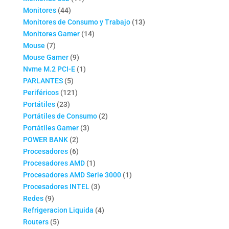
44
productos
Monitores
44
productos
13
Monitores de Consumo y Trabajo
13
14
productos
Monitores Gamer
14
7
productos
Mouse
7
productos
9
Mouse Gamer
9
productos
1
Nvme M.2 PCI-E
1
5
producto
PARLANTES
5
productos
121
Periféricos
121
23
productos
Portátiles
23
productos
2
Portátiles de Consumo
2
3
productos
Portátiles Gamer
3
2
productos
POWER BANK
2
productos
6
Procesadores
6
productos
1
Procesadores AMD
1
producto
1
Procesadores AMD Serie 3000
1
3
producto
Procesadores INTEL
3
9
productos
Redes
9
productos
4
Refrigeracion Liquida
4
5
productos
Routers
5