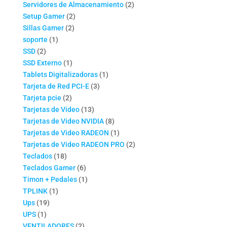
productos
2
Servidores de Almacenamiento
2
2
productos
Setup Gamer
2
2
productos
Sillas Gamer
2
1
productos
soporte
1
2
producto
SSD
2
productos
1
SSD Externo
1
producto
1
Tablets Digitalizadoras
1
3
producto
Tarjeta de Red PCI-E
3
2
productos
Tarjeta pcie
2
productos
13
Tarjetas de Video
13
productos
8
Tarjetas de Video NVIDIA
8
productos
1
Tarjetas de Video RADEON
1
producto
2
Tarjetas de Video RADEON PRO
2
18
productos
Teclados
18
productos
6
Teclados Gamer
6
productos
1
Timon + Pedales
1
1
producto
TPLINK
1
19
producto
Ups
19
1
productos
UPS
1
producto
2
VENTILADORES
2