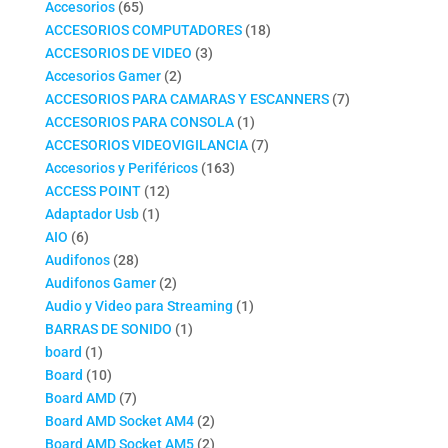
productos
65
Accesorios
65
productos
18
ACCESORIOS COMPUTADORES
18
3
productos
ACCESORIOS DE VIDEO
3
2
productos
Accesorios Gamer
2
productos
7
ACCESORIOS PARA CAMARAS Y ESCANNERS
7
1
productos
ACCESORIOS PARA CONSOLA
1
producto
7
ACCESORIOS VIDEOVIGILANCIA
7
163
productos
Accesorios y Periféricos
163
12
productos
ACCESS POINT
12
1
productos
Adaptador Usb
1
6
producto
AIO
6
productos
28
Audifonos
28
productos
2
Audifonos Gamer
2
productos
1
Audio y Video para Streaming
1
1
producto
BARRAS DE SONIDO
1
1
producto
board
1
producto
10
Board
10
productos
7
Board AMD
7
productos
2
Board AMD Socket AM4
2
productos
2
Board AMD Socket AM5
2