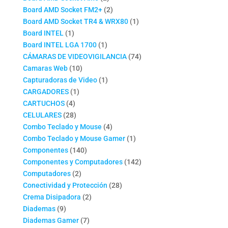
productos
2
Board AMD Socket FM2+
2
productos
1
Board AMD Socket TR4 & WRX80
1
1
producto
Board INTEL
1
producto
1
Board INTEL LGA 1700
1
producto
74
CÁMARAS DE VIDEOVIGILANCIA
74
10
productos
Camaras Web
10
productos
1
Capturadoras de Video
1
1
producto
CARGADORES
1
4
producto
CARTUCHOS
4
productos
28
CELULARES
28
productos
4
Combo Teclado y Mouse
4
productos
1
Combo Teclado y Mouse Gamer
1
140
producto
Componentes
140
productos
142
Componentes y Computadores
142
2
productos
Computadores
2
productos
28
Conectividad y Protección
28
2
productos
Crema Disipadora
2
9
productos
Diademas
9
productos
7
Diademas Gamer
7