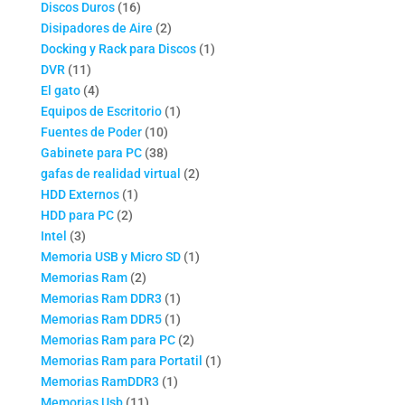
16
productos
Discos Duros
16
productos
2
Disipadores de Aire
2
productos
1
Docking y Rack para Discos
1
11
producto
DVR
11
productos
4
El gato
4
productos
1
Equipos de Escritorio
1
10
producto
Fuentes de Poder
10
productos
38
Gabinete para PC
38
productos
2
gafas de realidad virtual
2
1
productos
HDD Externos
1
2
producto
HDD para PC
2
3
productos
Intel
3
productos
1
Memoria USB y Micro SD
1
2
producto
Memorias Ram
2
productos
1
Memorias Ram DDR3
1
producto
1
Memorias Ram DDR5
1
producto
2
Memorias Ram para PC
2
productos
1
Memorias Ram para Portatil
1
1
producto
Memorias RamDDR3
1
11
producto
Memorias Usb
11