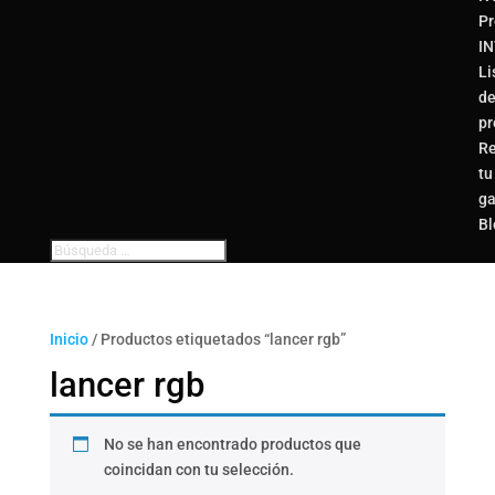
Pr
I
Li
d
pr
Re
tu
ga
Bl
Inicio
/ Productos etiquetados “lancer rgb”
lancer rgb
No se han encontrado productos que
coincidan con tu selección.