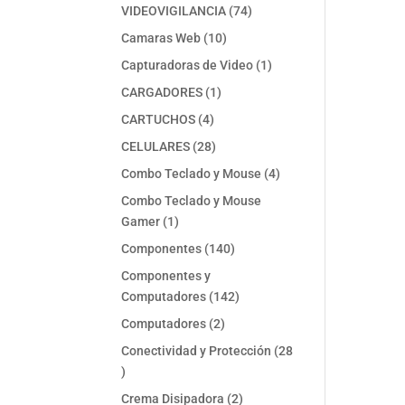
74
VIDEOVIGILANCIA
74
productos
10
Camaras Web
10
productos
1
Capturadoras de Video
1
producto
1
CARGADORES
1
producto
4
CARTUCHOS
4
productos
28
CELULARES
28
productos
4
Combo Teclado y Mouse
4
productos
Combo Teclado y Mouse
1
Gamer
1
producto
140
Componentes
140
productos
Componentes y
142
Computadores
142
productos
2
Computadores
2
productos
Conectividad y Protección
28
28
productos
2
Crema Disipadora
2