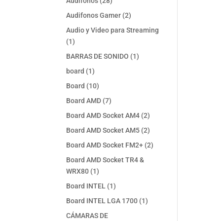
28
Audifonos
28
productos
2
Audifonos Gamer
2
productos
Audio y Video para Streaming
1
1
producto
1
BARRAS DE SONIDO
1
producto
1
board
1
producto
10
Board
10
productos
7
Board AMD
7
productos
2
Board AMD Socket AM4
2
productos
2
Board AMD Socket AM5
2
productos
2
Board AMD Socket FM2+
2
productos
Board AMD Socket TR4 &
1
WRX80
1
producto
1
Board INTEL
1
producto
1
Board INTEL LGA 1700
1
producto
CÁMARAS DE