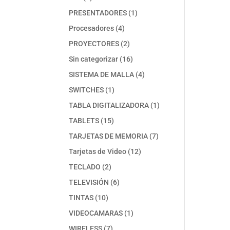
productos
1
PRESENTADORES
1
producto
4
Procesadores
4
productos
2
PROYECTORES
2
productos
16
Sin categorizar
16
productos
4
SISTEMA DE MALLA
4
productos
1
SWITCHES
1
producto
1
TABLA DIGITALIZADORA
1
producto
15
TABLETS
15
productos
7
TARJETAS DE MEMORIA
7
productos
12
Tarjetas de Video
12
productos
2
TECLADO
2
productos
6
TELEVISIÓN
6
productos
10
TINTAS
10
productos
1
VIDEOCAMARAS
1
producto
7
WIRELESS
7