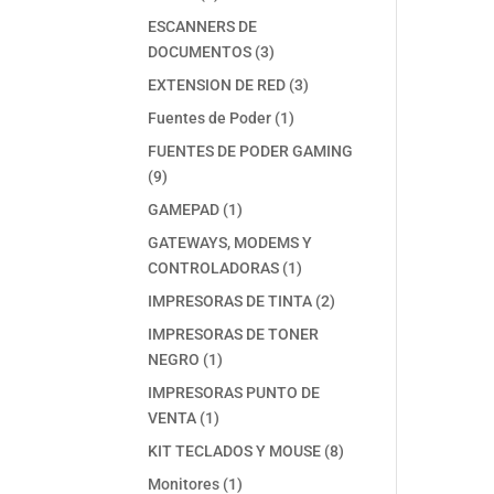
productos
ESCANNERS DE
3
DOCUMENTOS
3
productos
3
EXTENSION DE RED
3
productos
1
Fuentes de Poder
1
producto
FUENTES DE PODER GAMING
9
9
productos
1
GAMEPAD
1
producto
GATEWAYS, MODEMS Y
1
CONTROLADORAS
1
producto
2
IMPRESORAS DE TINTA
2
productos
IMPRESORAS DE TONER
1
NEGRO
1
producto
IMPRESORAS PUNTO DE
1
VENTA
1
producto
8
KIT TECLADOS Y MOUSE
8
productos
1
Monitores
1