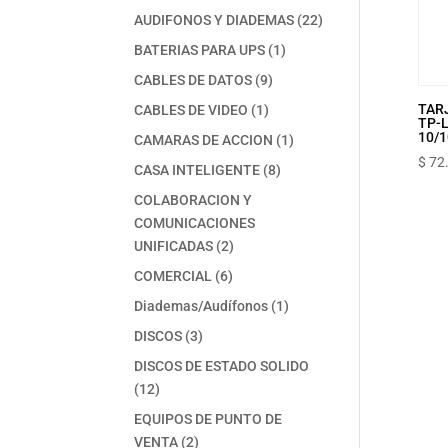
productos
22
AUDIFONOS Y DIADEMAS
22
productos
1
BATERIAS PARA UPS
1
producto
9
CABLES DE DATOS
9
productos
1
TAR
CABLES DE VIDEO
1
TP-L
producto
10/1
1
CAMARAS DE ACCION
1
producto
$
72
8
CASA INTELIGENTE
8
productos
COLABORACION Y
COMUNICACIONES
2
UNIFICADAS
2
productos
6
COMERCIAL
6
productos
1
Diademas/Audífonos
1
producto
3
DISCOS
3
productos
DISCOS DE ESTADO SOLIDO
12
12
productos
EQUIPOS DE PUNTO DE
2
VENTA
2