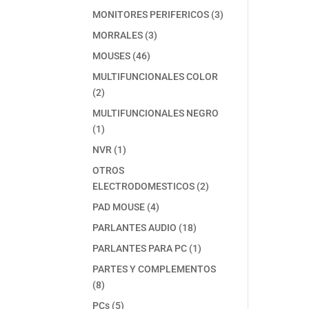
producto
3
MONITORES PERIFERICOS
3
productos
3
MORRALES
3
productos
46
MOUSES
46
productos
MULTIFUNCIONALES COLOR
2
2
productos
MULTIFUNCIONALES NEGRO
1
1
producto
1
NVR
1
producto
OTROS
2
ELECTRODOMESTICOS
2
productos
4
PAD MOUSE
4
productos
18
PARLANTES AUDIO
18
productos
1
PARLANTES PARA PC
1
producto
PARTES Y COMPLEMENTOS
8
8
productos
5
PCs
5