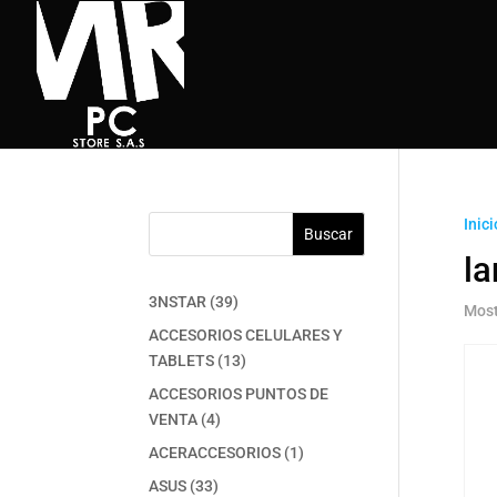
Inici
Buscar
la
39
3NSTAR
39
Most
productos
ACCESORIOS CELULARES Y
13
TABLETS
13
productos
ACCESORIOS PUNTOS DE
4
VENTA
4
productos
1
ACERACCESORIOS
1
producto
33
ASUS
33