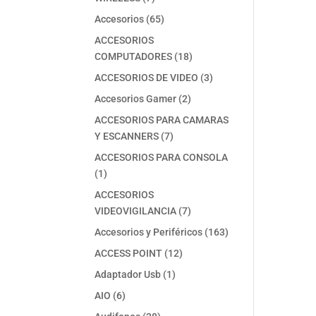
productos
65
Accesorios
65
productos
ACCESORIOS
18
COMPUTADORES
18
productos
3
ACCESORIOS DE VIDEO
3
productos
2
Accesorios Gamer
2
productos
ACCESORIOS PARA CAMARAS
7
Y ESCANNERS
7
productos
ACCESORIOS PARA CONSOLA
1
1
producto
ACCESORIOS
7
VIDEOVIGILANCIA
7
productos
163
Accesorios y Periféricos
163
productos
12
ACCESS POINT
12
productos
1
Adaptador Usb
1
producto
6
AIO
6
productos