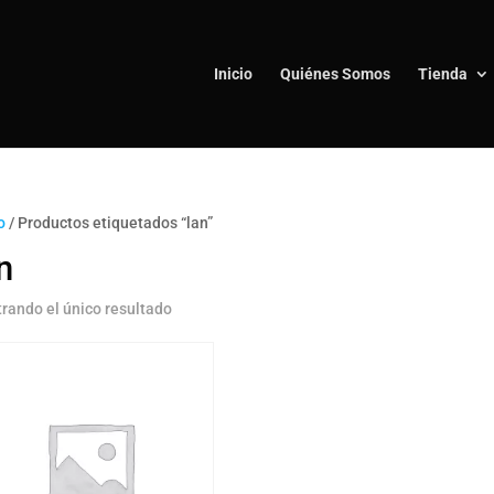
Inicio
Quiénes Somos
Tienda
o
/ Productos etiquetados “lan”
n
rando el único resultado