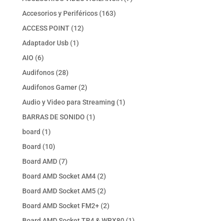
productos
163
Accesorios y Periféricos
163
productos
12
ACCESS POINT
12
productos
1
Adaptador Usb
1
producto
6
AIO
6
productos
28
Audifonos
28
productos
2
Audifonos Gamer
2
productos
1
Audio y Video para Streaming
1
producto
1
BARRAS DE SONIDO
1
producto
1
board
1
producto
10
Board
10
productos
7
Board AMD
7
productos
2
Board AMD Socket AM4
2
productos
2
Board AMD Socket AM5
2
productos
2
Board AMD Socket FM2+
2
productos
1
Board AMD Socket TR4 & WRX80
1