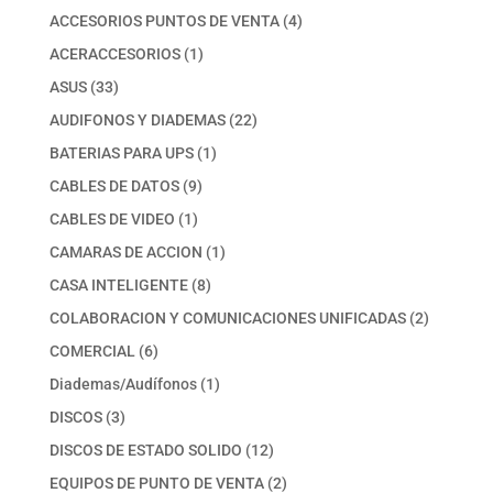
productos
4
ACCESORIOS PUNTOS DE VENTA
4
productos
1
ACERACCESORIOS
1
producto
33
ASUS
33
productos
22
AUDIFONOS Y DIADEMAS
22
productos
1
BATERIAS PARA UPS
1
producto
9
CABLES DE DATOS
9
productos
1
CABLES DE VIDEO
1
producto
1
CAMARAS DE ACCION
1
producto
8
CASA INTELIGENTE
8
productos
2
COLABORACION Y COMUNICACIONES UNIFICADAS
2
productos
6
COMERCIAL
6
productos
1
Diademas/Audífonos
1
producto
3
DISCOS
3
productos
12
DISCOS DE ESTADO SOLIDO
12
productos
2
EQUIPOS DE PUNTO DE VENTA
2