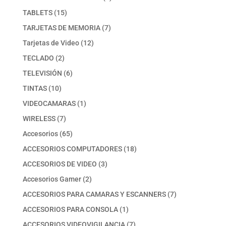
producto
15
TABLETS
15
productos
7
TARJETAS DE MEMORIA
7
productos
12
Tarjetas de Video
12
productos
2
TECLADO
2
productos
6
TELEVISIÓN
6
productos
10
TINTAS
10
productos
1
VIDEOCAMARAS
1
producto
7
WIRELESS
7
productos
65
Accesorios
65
productos
18
ACCESORIOS COMPUTADORES
18
productos
3
ACCESORIOS DE VIDEO
3
productos
2
Accesorios Gamer
2
productos
7
ACCESORIOS PARA CAMARAS Y ESCANNERS
7
productos
1
ACCESORIOS PARA CONSOLA
1
producto
7
ACCESORIOS VIDEOVIGILANCIA
7