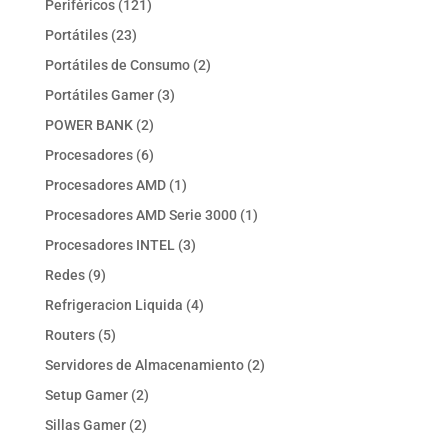
121
Periféricos
121
productos
23
Portátiles
23
productos
2
Portátiles de Consumo
2
productos
3
Portátiles Gamer
3
productos
2
POWER BANK
2
productos
6
Procesadores
6
productos
1
Procesadores AMD
1
producto
1
Procesadores AMD Serie 3000
1
producto
3
Procesadores INTEL
3
productos
9
Redes
9
productos
4
Refrigeracion Liquida
4
productos
5
Routers
5
productos
2
Servidores de Almacenamiento
2
productos
2
Setup Gamer
2
productos
2
Sillas Gamer
2
productos