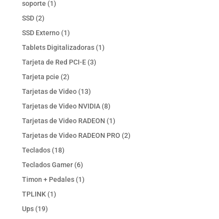
1
soporte
1
producto
2
SSD
2
productos
1
SSD Externo
1
producto
1
Tablets Digitalizadoras
1
producto
3
Tarjeta de Red PCI-E
3
productos
2
Tarjeta pcie
2
productos
13
Tarjetas de Video
13
productos
8
Tarjetas de Video NVIDIA
8
productos
1
Tarjetas de Video RADEON
1
producto
2
Tarjetas de Video RADEON PRO
2
productos
18
Teclados
18
productos
6
Teclados Gamer
6
productos
1
Timon + Pedales
1
producto
1
TPLINK
1
producto
19
Ups
19