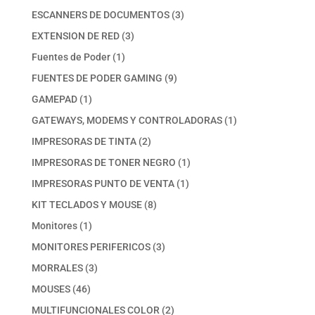
productos
3
ESCANNERS DE DOCUMENTOS
3
productos
3
EXTENSION DE RED
3
productos
1
Fuentes de Poder
1
producto
9
FUENTES DE PODER GAMING
9
productos
1
GAMEPAD
1
producto
1
GATEWAYS, MODEMS Y CONTROLADORAS
1
producto
2
IMPRESORAS DE TINTA
2
productos
1
IMPRESORAS DE TONER NEGRO
1
producto
1
IMPRESORAS PUNTO DE VENTA
1
producto
8
KIT TECLADOS Y MOUSE
8
productos
1
Monitores
1
producto
3
MONITORES PERIFERICOS
3
productos
3
MORRALES
3
productos
46
MOUSES
46
productos
2
MULTIFUNCIONALES COLOR
2