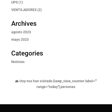
productos
1
UPS
1
producto
2
VENTILADORES
2
productos
Archives
agosto 2023
mayo 2023
Categories
Noticias
👥 Hoy nos han visitado [iawp_view_counter label=""
range="today"] personas