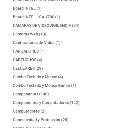
producto
1
Board INTEL
1
producto
1
Board INTEL LGA 1700
1
producto
74
CÁMARAS DE VIDEOVIGILANCIA
74
productos
10
Camaras Web
10
productos
1
Capturadoras de Video
1
producto
1
CARGADORES
1
producto
4
CARTUCHOS
4
productos
28
CELULARES
28
productos
4
Combo Teclado y Mouse
4
productos
1
Combo Teclado y Mouse Gamer
1
producto
140
Componentes
140
productos
142
Componentes y Computadores
142
productos
2
Computadores
2
productos
28
Conectividad y Protección
28
productos