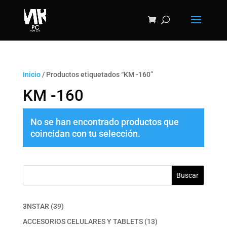
Inicio
/ Productos etiquetados “KM -160”
KM -160
No se han encontrado productos que
coincidan con tu selección.
Buscar
39
3NSTAR
39
productos
13
ACCESORIOS CELULARES Y TABLETS
13