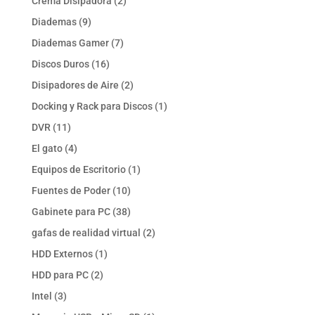
2
Crema Disipadora
2
productos
9
Diademas
9
productos
7
Diademas Gamer
7
productos
16
Discos Duros
16
productos
2
Disipadores de Aire
2
productos
1
Docking y Rack para Discos
1
producto
11
DVR
11
productos
4
El gato
4
productos
1
Equipos de Escritorio
1
producto
10
Fuentes de Poder
10
productos
38
Gabinete para PC
38
productos
2
gafas de realidad virtual
2
productos
1
HDD Externos
1
producto
2
HDD para PC
2
productos
3
Intel
3
productos