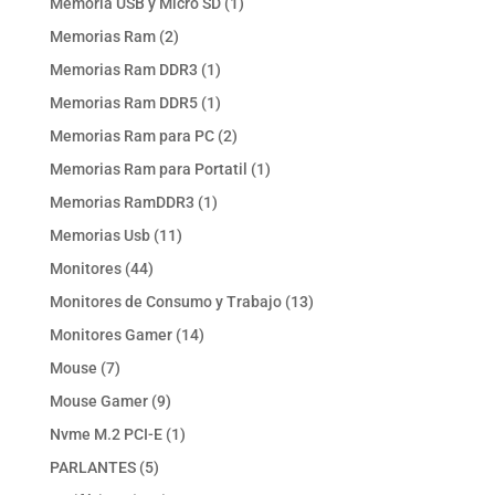
1
Memoria USB y Micro SD
1
producto
2
Memorias Ram
2
productos
1
Memorias Ram DDR3
1
producto
1
Memorias Ram DDR5
1
producto
2
Memorias Ram para PC
2
productos
1
Memorias Ram para Portatil
1
producto
1
Memorias RamDDR3
1
producto
11
Memorias Usb
11
productos
44
Monitores
44
productos
13
Monitores de Consumo y Trabajo
13
productos
14
Monitores Gamer
14
productos
7
Mouse
7
productos
9
Mouse Gamer
9
productos
1
Nvme M.2 PCI-E
1
producto
5
PARLANTES
5
productos