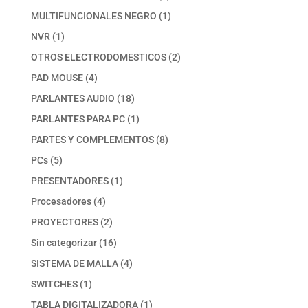
productos
1
MULTIFUNCIONALES NEGRO
1
producto
1
NVR
1
producto
2
OTROS ELECTRODOMESTICOS
2
productos
4
PAD MOUSE
4
productos
18
PARLANTES AUDIO
18
productos
1
PARLANTES PARA PC
1
producto
8
PARTES Y COMPLEMENTOS
8
productos
5
PCs
5
productos
1
PRESENTADORES
1
producto
4
Procesadores
4
productos
2
PROYECTORES
2
productos
16
Sin categorizar
16
productos
4
SISTEMA DE MALLA
4
productos
1
SWITCHES
1
producto
1
TABLA DIGITALIZADORA
1