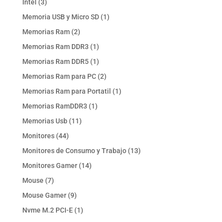
3
Intel
3
productos
1
Memoria USB y Micro SD
1
producto
2
Memorias Ram
2
productos
1
Memorias Ram DDR3
1
producto
1
Memorias Ram DDR5
1
producto
2
Memorias Ram para PC
2
productos
1
Memorias Ram para Portatil
1
producto
1
Memorias RamDDR3
1
producto
11
Memorias Usb
11
productos
44
Monitores
44
productos
13
Monitores de Consumo y Trabajo
13
productos
14
Monitores Gamer
14
productos
7
Mouse
7
productos
9
Mouse Gamer
9
productos
1
Nvme M.2 PCI-E
1
producto