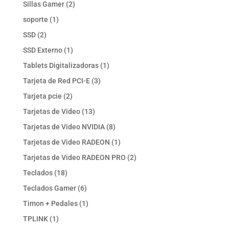
productos
2
Sillas Gamer
2
productos
1
soporte
1
producto
2
SSD
2
productos
1
SSD Externo
1
producto
1
Tablets Digitalizadoras
1
producto
3
Tarjeta de Red PCI-E
3
productos
2
Tarjeta pcie
2
productos
13
Tarjetas de Video
13
productos
8
Tarjetas de Video NVIDIA
8
productos
1
Tarjetas de Video RADEON
1
producto
2
Tarjetas de Video RADEON PRO
2
productos
18
Teclados
18
productos
6
Teclados Gamer
6
productos
1
Timon + Pedales
1
producto
1
TPLINK
1