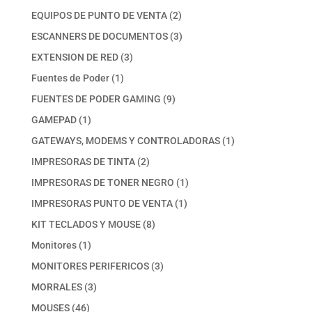
productos
2
EQUIPOS DE PUNTO DE VENTA
2
productos
3
ESCANNERS DE DOCUMENTOS
3
productos
3
EXTENSION DE RED
3
productos
1
Fuentes de Poder
1
producto
9
FUENTES DE PODER GAMING
9
productos
1
GAMEPAD
1
producto
1
GATEWAYS, MODEMS Y CONTROLADORAS
1
producto
2
IMPRESORAS DE TINTA
2
productos
1
IMPRESORAS DE TONER NEGRO
1
producto
1
IMPRESORAS PUNTO DE VENTA
1
producto
8
KIT TECLADOS Y MOUSE
8
productos
1
Monitores
1
producto
3
MONITORES PERIFERICOS
3
productos
3
MORRALES
3
productos
46
MOUSES
46