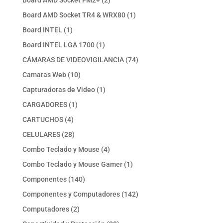
Board AMD Socket FM2+
2
productos
1
Board AMD Socket TR4 & WRX80
1
producto
1
Board INTEL
1
producto
1
Board INTEL LGA 1700
1
producto
74
CÁMARAS DE VIDEOVIGILANCIA
74
productos
10
Camaras Web
10
productos
1
Capturadoras de Video
1
producto
1
CARGADORES
1
producto
4
CARTUCHOS
4
productos
28
CELULARES
28
productos
4
Combo Teclado y Mouse
4
productos
1
Combo Teclado y Mouse Gamer
1
producto
140
Componentes
140
productos
142
Componentes y Computadores
142
productos
2
Computadores
2
productos