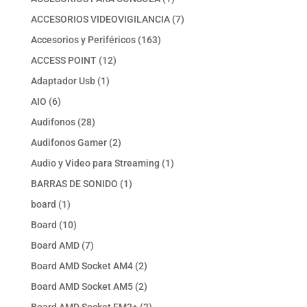
producto
7
ACCESORIOS VIDEOVIGILANCIA
7
productos
163
Accesorios y Periféricos
163
productos
12
ACCESS POINT
12
productos
1
Adaptador Usb
1
producto
6
AIO
6
productos
28
Audifonos
28
productos
2
Audifonos Gamer
2
productos
1
Audio y Video para Streaming
1
producto
1
BARRAS DE SONIDO
1
producto
1
board
1
producto
10
Board
10
productos
7
Board AMD
7
productos
2
Board AMD Socket AM4
2
productos
2
Board AMD Socket AM5
2
productos
2