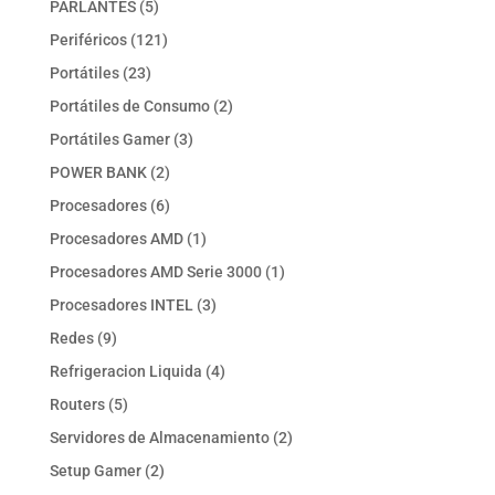
5
PARLANTES
5
productos
121
Periféricos
121
productos
23
Portátiles
23
productos
2
Portátiles de Consumo
2
productos
3
Portátiles Gamer
3
productos
2
POWER BANK
2
productos
6
Procesadores
6
productos
1
Procesadores AMD
1
producto
1
Procesadores AMD Serie 3000
1
producto
3
Procesadores INTEL
3
productos
9
Redes
9
productos
4
Refrigeracion Liquida
4
productos
5
Routers
5
productos
2
Servidores de Almacenamiento
2
productos
2
Setup Gamer
2