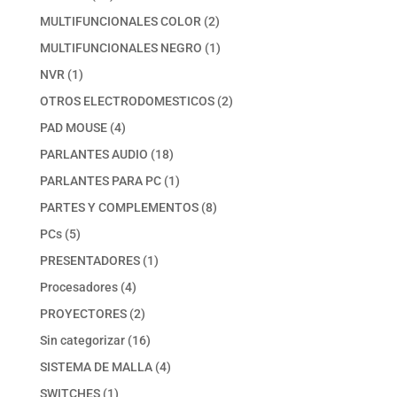
productos
2
MULTIFUNCIONALES COLOR
2
productos
1
MULTIFUNCIONALES NEGRO
1
producto
1
NVR
1
producto
2
OTROS ELECTRODOMESTICOS
2
productos
4
PAD MOUSE
4
productos
18
PARLANTES AUDIO
18
productos
1
PARLANTES PARA PC
1
producto
8
PARTES Y COMPLEMENTOS
8
productos
5
PCs
5
productos
1
PRESENTADORES
1
producto
4
Procesadores
4
productos
2
PROYECTORES
2
productos
16
Sin categorizar
16
productos
4
SISTEMA DE MALLA
4
productos
1
SWITCHES
1