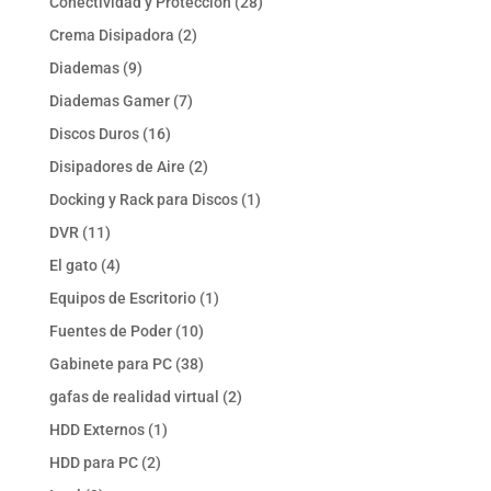
28
Conectividad y Protección
28
productos
2
Crema Disipadora
2
productos
9
Diademas
9
productos
7
Diademas Gamer
7
productos
16
Discos Duros
16
productos
2
Disipadores de Aire
2
productos
1
Docking y Rack para Discos
1
producto
11
DVR
11
productos
4
El gato
4
productos
1
Equipos de Escritorio
1
producto
10
Fuentes de Poder
10
productos
38
Gabinete para PC
38
productos
2
gafas de realidad virtual
2
productos
1
HDD Externos
1
producto
2
HDD para PC
2
productos