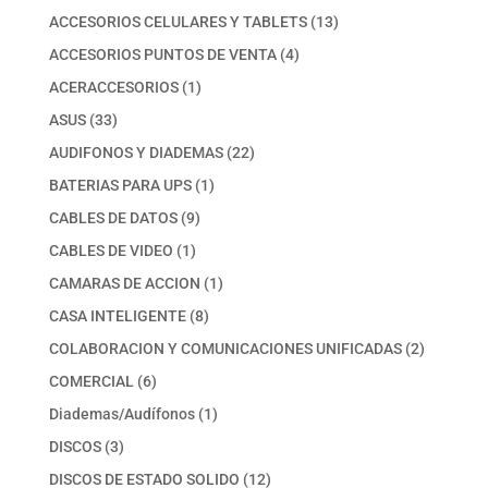
productos
13
ACCESORIOS CELULARES Y TABLETS
13
productos
4
ACCESORIOS PUNTOS DE VENTA
4
productos
1
ACERACCESORIOS
1
producto
33
ASUS
33
productos
22
AUDIFONOS Y DIADEMAS
22
productos
1
BATERIAS PARA UPS
1
producto
9
CABLES DE DATOS
9
productos
1
CABLES DE VIDEO
1
producto
1
CAMARAS DE ACCION
1
producto
8
CASA INTELIGENTE
8
productos
2
COLABORACION Y COMUNICACIONES UNIFICADAS
2
productos
6
COMERCIAL
6
productos
1
Diademas/Audífonos
1
producto
3
DISCOS
3
productos
12
DISCOS DE ESTADO SOLIDO
12