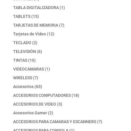
producto
1
TABLA DIGITALIZADORA
1
producto
15
TABLETS
15
productos
7
TARJETAS DE MEMORIA
7
productos
12
Tarjetas de Video
12
productos
2
TECLADO
2
productos
6
TELEVISIÓN
6
productos
10
TINTAS
10
productos
1
VIDEOCAMARAS
1
producto
7
WIRELESS
7
productos
65
Accesorios
65
productos
18
ACCESORIOS COMPUTADORES
18
productos
3
ACCESORIOS DE VIDEO
3
productos
2
Accesorios Gamer
2
productos
7
ACCESORIOS PARA CAMARAS Y ESCANNERS
7
productos
1
ACCESORIOS PARA CONSOLA
1