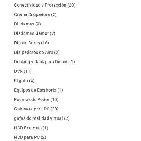
productos
28
Conectividad y Protección
28
productos
2
Crema Disipadora
2
productos
9
Diademas
9
productos
7
Diademas Gamer
7
productos
16
Discos Duros
16
productos
2
Disipadores de Aire
2
productos
1
Docking y Rack para Discos
1
producto
11
DVR
11
productos
4
El gato
4
productos
1
Equipos de Escritorio
1
producto
10
Fuentes de Poder
10
productos
38
Gabinete para PC
38
productos
2
gafas de realidad virtual
2
productos
1
HDD Externos
1
producto
2
HDD para PC
2