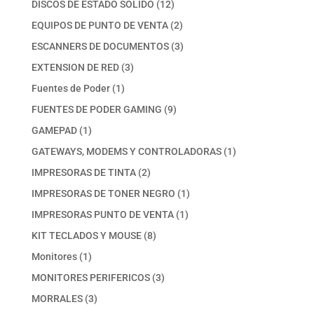
12
DISCOS DE ESTADO SOLIDO
12
productos
2
EQUIPOS DE PUNTO DE VENTA
2
productos
3
ESCANNERS DE DOCUMENTOS
3
productos
3
EXTENSION DE RED
3
productos
1
Fuentes de Poder
1
producto
9
FUENTES DE PODER GAMING
9
productos
1
GAMEPAD
1
producto
1
GATEWAYS, MODEMS Y CONTROLADORAS
1
producto
2
IMPRESORAS DE TINTA
2
productos
1
IMPRESORAS DE TONER NEGRO
1
producto
1
IMPRESORAS PUNTO DE VENTA
1
producto
8
KIT TECLADOS Y MOUSE
8
productos
1
Monitores
1
producto
3
MONITORES PERIFERICOS
3
productos
3
MORRALES
3