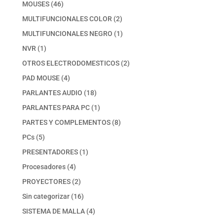
productos
46
MOUSES
46
productos
2
MULTIFUNCIONALES COLOR
2
productos
1
MULTIFUNCIONALES NEGRO
1
producto
1
NVR
1
producto
2
OTROS ELECTRODOMESTICOS
2
productos
4
PAD MOUSE
4
productos
18
PARLANTES AUDIO
18
productos
1
PARLANTES PARA PC
1
producto
8
PARTES Y COMPLEMENTOS
8
productos
5
PCs
5
productos
1
PRESENTADORES
1
producto
4
Procesadores
4
productos
2
PROYECTORES
2
productos
16
Sin categorizar
16
productos
4
SISTEMA DE MALLA
4