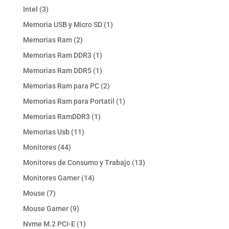
productos
3
Intel
3
productos
1
Memoria USB y Micro SD
1
producto
2
Memorias Ram
2
productos
1
Memorias Ram DDR3
1
producto
1
Memorias Ram DDR5
1
producto
2
Memorias Ram para PC
2
productos
1
Memorias Ram para Portatil
1
producto
1
Memorias RamDDR3
1
producto
11
Memorias Usb
11
productos
44
Monitores
44
productos
13
Monitores de Consumo y Trabajo
13
productos
14
Monitores Gamer
14
productos
7
Mouse
7
productos
9
Mouse Gamer
9
productos
1
Nvme M.2 PCI-E
1