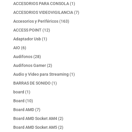
productos
1
ACCESORIOS PARA CONSOLA
1
producto
7
ACCESORIOS VIDEOVIGILANCIA
7
productos
163
Accesorios y Periféricos
163
productos
12
ACCESS POINT
12
productos
1
Adaptador Usb
1
producto
6
AIO
6
productos
28
Audifonos
28
productos
2
Audifonos Gamer
2
productos
1
Audio y Video para Streaming
1
producto
1
BARRAS DE SONIDO
1
producto
1
board
1
producto
10
Board
10
productos
7
Board AMD
7
productos
2
Board AMD Socket AM4
2
productos
2
Board AMD Socket AM5
2