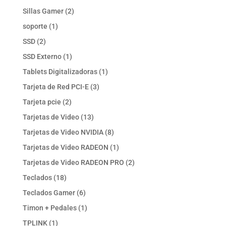
productos
2
Sillas Gamer
2
productos
1
soporte
1
producto
2
SSD
2
productos
1
SSD Externo
1
producto
1
Tablets Digitalizadoras
1
producto
3
Tarjeta de Red PCI-E
3
productos
2
Tarjeta pcie
2
productos
13
Tarjetas de Video
13
productos
8
Tarjetas de Video NVIDIA
8
productos
1
Tarjetas de Video RADEON
1
producto
2
Tarjetas de Video RADEON PRO
2
productos
18
Teclados
18
productos
6
Teclados Gamer
6
productos
1
Timon + Pedales
1
producto
1
TPLINK
1