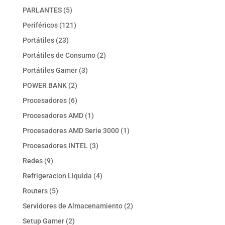
producto
5
PARLANTES
5
productos
121
Periféricos
121
productos
23
Portátiles
23
productos
2
Portátiles de Consumo
2
productos
3
Portátiles Gamer
3
productos
2
POWER BANK
2
productos
6
Procesadores
6
productos
1
Procesadores AMD
1
producto
1
Procesadores AMD Serie 3000
1
producto
3
Procesadores INTEL
3
productos
9
Redes
9
productos
4
Refrigeracion Liquida
4
productos
5
Routers
5
productos
2
Servidores de Almacenamiento
2
productos
2
Setup Gamer
2