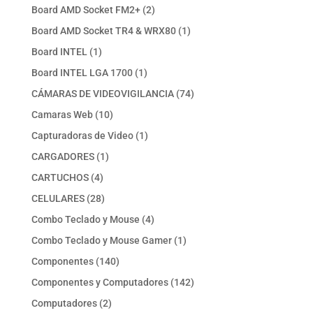
productos
2
Board AMD Socket FM2+
2
productos
1
Board AMD Socket TR4 & WRX80
1
producto
1
Board INTEL
1
producto
1
Board INTEL LGA 1700
1
producto
74
CÁMARAS DE VIDEOVIGILANCIA
74
productos
10
Camaras Web
10
productos
1
Capturadoras de Video
1
producto
1
CARGADORES
1
producto
4
CARTUCHOS
4
productos
28
CELULARES
28
productos
4
Combo Teclado y Mouse
4
productos
1
Combo Teclado y Mouse Gamer
1
producto
140
Componentes
140
productos
142
Componentes y Computadores
142
productos
2
Computadores
2