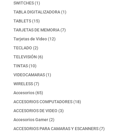
productos
1
SWITCHES
1
producto
1
TABLA DIGITALIZADORA
1
producto
15
TABLETS
15
productos
7
TARJETAS DE MEMORIA
7
productos
12
Tarjetas de Video
12
productos
2
TECLADO
2
productos
6
TELEVISIÓN
6
productos
10
TINTAS
10
productos
1
VIDEOCAMARAS
1
producto
7
WIRELESS
7
productos
65
Accesorios
65
productos
18
ACCESORIOS COMPUTADORES
18
productos
3
ACCESORIOS DE VIDEO
3
productos
2
Accesorios Gamer
2
productos
7
ACCESORIOS PARA CAMARAS Y ESCANNERS
7