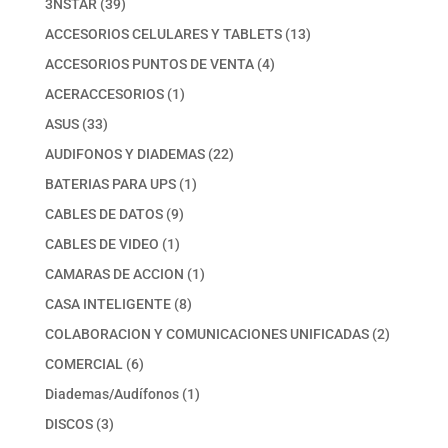
39
3NSTAR
39
productos
13
ACCESORIOS CELULARES Y TABLETS
13
productos
4
ACCESORIOS PUNTOS DE VENTA
4
productos
1
ACERACCESORIOS
1
producto
33
ASUS
33
productos
22
AUDIFONOS Y DIADEMAS
22
productos
1
BATERIAS PARA UPS
1
producto
9
CABLES DE DATOS
9
productos
1
CABLES DE VIDEO
1
producto
1
CAMARAS DE ACCION
1
producto
8
CASA INTELIGENTE
8
productos
2
COLABORACION Y COMUNICACIONES UNIFICADAS
2
productos
6
COMERCIAL
6
productos
1
Diademas/Audífonos
1
producto
3
DISCOS
3
productos