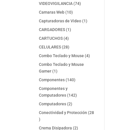
74
VIDEOVIGILANCIA
74
productos
10
Camaras Web
10
productos
1
Capturadoras de Video
1
producto
1
CARGADORES
1
producto
4
CARTUCHOS
4
productos
28
CELULARES
28
productos
4
Combo Teclado y Mouse
4
productos
Combo Teclado y Mouse
1
Gamer
1
producto
140
Componentes
140
productos
Componentes y
142
Computadores
142
productos
2
Computadores
2
productos
Conectividad y Protección
28
28
productos
2
Crema Disipadora
2