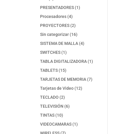
productos
1
PRESENTADORES
1
producto
4
Procesadores
4
productos
2
PROYECTORES
2
productos
16
Sin categorizar
16
productos
4
SISTEMA DE MALLA
4
productos
1
SWITCHES
1
producto
1
TABLA DIGITALIZADORA
1
producto
15
TABLETS
15
productos
7
TARJETAS DE MEMORIA
7
productos
12
Tarjetas de Video
12
productos
2
TECLADO
2
productos
6
TELEVISIÓN
6
productos
10
TINTAS
10
productos
1
VIDEOCAMARAS
1
producto
7
WIRELESS
7