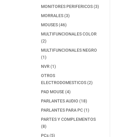
producto
3
MONITORES PERIFERICOS
3
productos
3
MORRALES
3
productos
46
MOUSES
46
productos
MULTIFUNCIONALES COLOR
2
2
productos
MULTIFUNCIONALES NEGRO
1
1
producto
1
NVR
1
producto
OTROS
2
ELECTRODOMESTICOS
2
productos
4
PAD MOUSE
4
productos
18
PARLANTES AUDIO
18
productos
1
PARLANTES PARA PC
1
producto
PARTES Y COMPLEMENTOS
8
8
productos
5
PCs
5