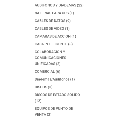
productos
22
AUDIFONOS Y DIADEMAS
22
productos
1
BATERIAS PARA UPS
1
producto
9
CABLES DE DATOS
9
productos
1
CABLES DE VIDEO
1
producto
1
CAMARAS DE ACCION
1
producto
8
CASA INTELIGENTE
8
productos
COLABORACION Y
COMUNICACIONES
2
UNIFICADAS
2
productos
6
COMERCIAL
6
productos
1
Diademas/Audífonos
1
producto
3
DISCOS
3
productos
DISCOS DE ESTADO SOLIDO
12
12
productos
EQUIPOS DE PUNTO DE
2
VENTA
2