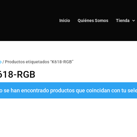
Inicio
Quiénes Somos
Tienda
o
/ Productos etiquetados “K618-RGB”
618-RGB
o se han encontrado productos que coincidan con tu sel