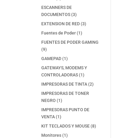
productos
ESCANNERS DE
3
DOCUMENTOS
3
productos
3
EXTENSION DE RED
3
productos
1
Fuentes de Poder
1
producto
FUENTES DE PODER GAMING
9
9
productos
1
GAMEPAD
1
producto
GATEWAYS, MODEMS Y
1
CONTROLADORAS
1
producto
2
IMPRESORAS DE TINTA
2
productos
IMPRESORAS DE TONER
1
NEGRO
1
producto
IMPRESORAS PUNTO DE
1
VENTA
1
producto
8
KIT TECLADOS Y MOUSE
8
productos
1
Monitores
1