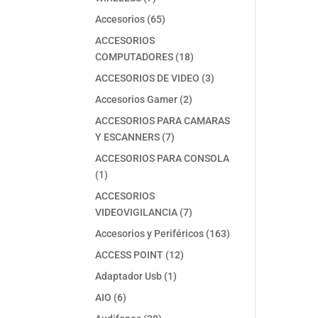
productos
65
Accesorios
65
productos
ACCESORIOS
18
COMPUTADORES
18
productos
3
ACCESORIOS DE VIDEO
3
productos
2
Accesorios Gamer
2
productos
ACCESORIOS PARA CAMARAS
7
Y ESCANNERS
7
productos
ACCESORIOS PARA CONSOLA
1
1
producto
ACCESORIOS
7
VIDEOVIGILANCIA
7
productos
163
Accesorios y Periféricos
163
productos
12
ACCESS POINT
12
productos
1
Adaptador Usb
1
producto
6
AIO
6
productos