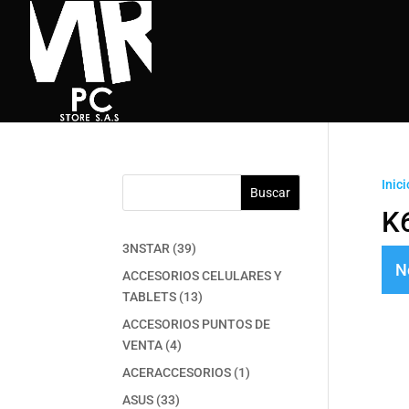
Inici
Buscar
K
39
3NSTAR
39
N
productos
ACCESORIOS CELULARES Y
13
TABLETS
13
productos
ACCESORIOS PUNTOS DE
4
VENTA
4
productos
1
ACERACCESORIOS
1
producto
33
ASUS
33