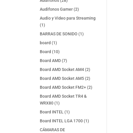
28
Audifonos
28
productos
2
Audifonos Gamer
2
productos
Audio y Video para Streaming
1
1
producto
1
BARRAS DE SONIDO
1
producto
1
board
1
producto
10
Board
10
productos
7
Board AMD
7
productos
2
Board AMD Socket AM4
2
productos
2
Board AMD Socket AM5
2
productos
2
Board AMD Socket FM2+
2
productos
Board AMD Socket TR4 &
1
WRX80
1
producto
1
Board INTEL
1
producto
1
Board INTEL LGA 1700
1
producto
CÁMARAS DE