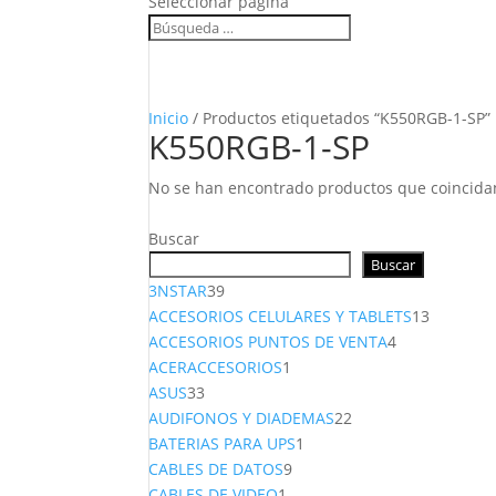
Seleccionar página
Inicio
/ Productos etiquetados “K550RGB-1-SP”
K550RGB-1-SP
No se han encontrado productos que coincidan
Buscar
Buscar
39
3NSTAR
39
productos
13
ACCESORIOS CELULARES Y TABLETS
13
4
producto
ACCESORIOS PUNTOS DE VENTA
4
1
productos
ACERACCESORIOS
1
33
producto
ASUS
33
productos
22
AUDIFONOS Y DIADEMAS
22
1
productos
BATERIAS PARA UPS
1
9
producto
CABLES DE DATOS
9
1
productos
CABLES DE VIDEO
1