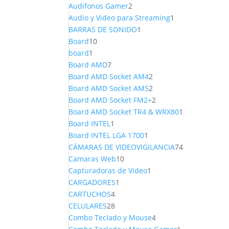
productos
2
Audifonos Gamer
2
productos
1
Audio y Video para Streaming
1
1
producto
BARRAS DE SONIDO
1
10
producto
Board
10
1
productos
board
1
producto
7
Board AMD
7
productos
2
Board AMD Socket AM4
2
productos
2
Board AMD Socket AM5
2
productos
2
Board AMD Socket FM2+
2
productos
1
Board AMD Socket TR4 & WRX80
1
1
producto
Board INTEL
1
producto
1
Board INTEL LGA 1700
1
producto
74
CÁMARAS DE VIDEOVIGILANCIA
74
10
productos
Camaras Web
10
productos
1
Capturadoras de Video
1
1
producto
CARGADORES
1
4
producto
CARTUCHOS
4
productos
28
CELULARES
28
productos
4
Combo Teclado y Mouse
4
productos
1