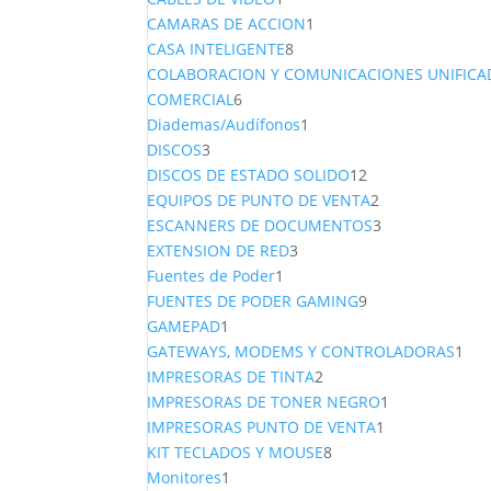
producto
1
CAMARAS DE ACCION
1
8
producto
CASA INTELIGENTE
8
productos
COLABORACION Y COMUNICACIONES UNIFICA
6
COMERCIAL
6
productos
1
Diademas/Audífonos
1
3
producto
DISCOS
3
productos
12
DISCOS DE ESTADO SOLIDO
12
productos
2
EQUIPOS DE PUNTO DE VENTA
2
productos
3
ESCANNERS DE DOCUMENTOS
3
3
productos
EXTENSION DE RED
3
1
productos
Fuentes de Poder
1
producto
9
FUENTES DE PODER GAMING
9
1
productos
GAMEPAD
1
producto
1
GATEWAYS, MODEMS Y CONTROLADORAS
1
2
pro
IMPRESORAS DE TINTA
2
productos
1
IMPRESORAS DE TONER NEGRO
1
1
producto
IMPRESORAS PUNTO DE VENTA
1
8
producto
KIT TECLADOS Y MOUSE
8
1
productos
Monitores
1