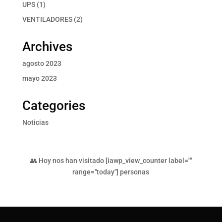
productos
1
UPS
1
producto
2
VENTILADORES
2
productos
Archives
agosto 2023
mayo 2023
Categories
Noticias
👥 Hoy nos han visitado [iawp_view_counter label=""
range="today"] personas