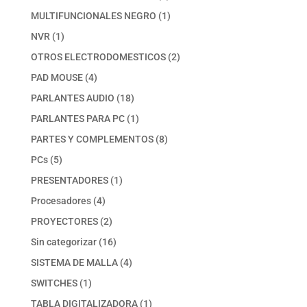
productos
1
MULTIFUNCIONALES NEGRO
1
producto
1
NVR
1
producto
2
OTROS ELECTRODOMESTICOS
2
productos
4
PAD MOUSE
4
productos
18
PARLANTES AUDIO
18
productos
1
PARLANTES PARA PC
1
producto
8
PARTES Y COMPLEMENTOS
8
productos
5
PCs
5
productos
1
PRESENTADORES
1
producto
4
Procesadores
4
productos
2
PROYECTORES
2
productos
16
Sin categorizar
16
productos
4
SISTEMA DE MALLA
4
productos
1
SWITCHES
1
producto
1
TABLA DIGITALIZADORA
1