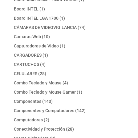
producto
1
Board INTEL
1
producto
1
Board INTEL LGA 1700
1
producto
74
CÁMARAS DE VIDEOVIGILANCIA
74
productos
10
Camaras Web
10
productos
1
Capturadoras de Video
1
producto
1
CARGADORES
1
producto
4
CARTUCHOS
4
productos
28
CELULARES
28
productos
4
Combo Teclado y Mouse
4
productos
1
Combo Teclado y Mouse Gamer
1
producto
140
Componentes
140
productos
142
Componentes y Computadores
142
productos
2
Computadores
2
productos
28
Conectividad y Protección
28
productos