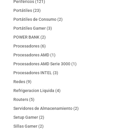
121
Periféricos
121
productos
23
Portátiles
23
productos
2
Portátiles de Consumo
2
productos
3
Portátiles Gamer
3
productos
2
POWER BANK
2
productos
6
Procesadores
6
productos
1
Procesadores AMD
1
producto
1
Procesadores AMD Serie 3000
1
producto
3
Procesadores INTEL
3
productos
9
Redes
9
productos
4
Refrigeracion Liquida
4
productos
5
Routers
5
productos
2
Servidores de Almacenamiento
2
productos
2
Setup Gamer
2
productos
2
Sillas Gamer
2
productos