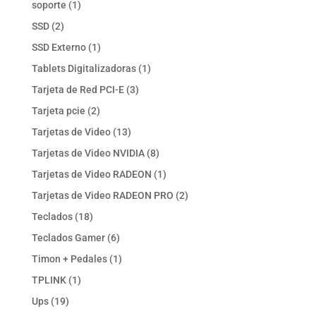
1
soporte
1
producto
2
SSD
2
productos
1
SSD Externo
1
producto
1
Tablets Digitalizadoras
1
producto
3
Tarjeta de Red PCI-E
3
productos
2
Tarjeta pcie
2
productos
13
Tarjetas de Video
13
productos
8
Tarjetas de Video NVIDIA
8
productos
1
Tarjetas de Video RADEON
1
producto
2
Tarjetas de Video RADEON PRO
2
productos
18
Teclados
18
productos
6
Teclados Gamer
6
productos
1
Timon + Pedales
1
producto
1
TPLINK
1
producto
19
Ups
19