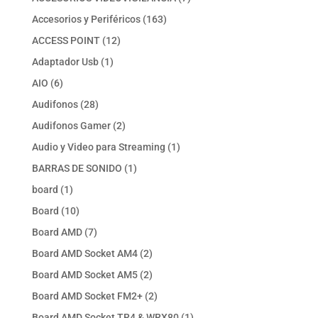
productos
163
Accesorios y Periféricos
163
productos
12
ACCESS POINT
12
productos
1
Adaptador Usb
1
producto
6
AIO
6
productos
28
Audifonos
28
productos
2
Audifonos Gamer
2
productos
1
Audio y Video para Streaming
1
producto
1
BARRAS DE SONIDO
1
producto
1
board
1
producto
10
Board
10
productos
7
Board AMD
7
productos
2
Board AMD Socket AM4
2
productos
2
Board AMD Socket AM5
2
productos
2
Board AMD Socket FM2+
2
productos
1
Board AMD Socket TR4 & WRX80
1