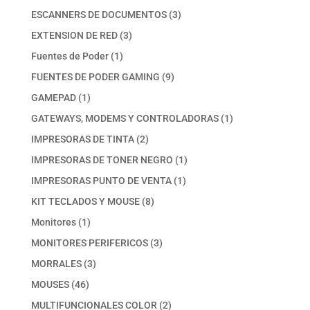
productos
3
ESCANNERS DE DOCUMENTOS
3
productos
3
EXTENSION DE RED
3
productos
1
Fuentes de Poder
1
producto
9
FUENTES DE PODER GAMING
9
productos
1
GAMEPAD
1
producto
1
GATEWAYS, MODEMS Y CONTROLADORAS
1
producto
2
IMPRESORAS DE TINTA
2
productos
1
IMPRESORAS DE TONER NEGRO
1
producto
1
IMPRESORAS PUNTO DE VENTA
1
producto
8
KIT TECLADOS Y MOUSE
8
productos
1
Monitores
1
producto
3
MONITORES PERIFERICOS
3
productos
3
MORRALES
3
productos
46
MOUSES
46
productos
2
MULTIFUNCIONALES COLOR
2