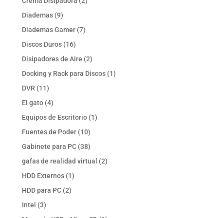
2
Crema Disipadora
2
productos
9
Diademas
9
productos
7
Diademas Gamer
7
productos
16
Discos Duros
16
productos
2
Disipadores de Aire
2
productos
1
Docking y Rack para Discos
1
producto
11
DVR
11
productos
4
El gato
4
productos
1
Equipos de Escritorio
1
producto
10
Fuentes de Poder
10
productos
38
Gabinete para PC
38
productos
2
gafas de realidad virtual
2
productos
1
HDD Externos
1
producto
2
HDD para PC
2
productos
3
Intel
3
productos