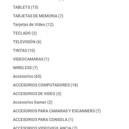
producto
15
TABLETS
15
productos
7
TARJETAS DE MEMORIA
7
productos
12
Tarjetas de Video
12
productos
2
TECLADO
2
productos
6
TELEVISIÓN
6
productos
10
TINTAS
10
productos
1
VIDEOCAMARAS
1
producto
7
WIRELESS
7
productos
65
Accesorios
65
productos
18
ACCESORIOS COMPUTADORES
18
productos
3
ACCESORIOS DE VIDEO
3
productos
2
Accesorios Gamer
2
productos
7
ACCESORIOS PARA CAMARAS Y ESCANNERS
7
productos
1
ACCESORIOS PARA CONSOLA
1
producto
7
ACCESORIOS VIDEOVIGILANCIA
7