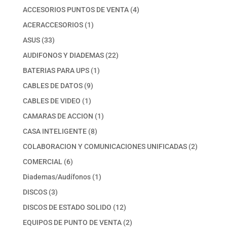
productos
4
ACCESORIOS PUNTOS DE VENTA
4
productos
1
ACERACCESORIOS
1
producto
33
ASUS
33
productos
22
AUDIFONOS Y DIADEMAS
22
productos
1
BATERIAS PARA UPS
1
producto
9
CABLES DE DATOS
9
productos
1
CABLES DE VIDEO
1
producto
1
CAMARAS DE ACCION
1
producto
8
CASA INTELIGENTE
8
productos
2
COLABORACION Y COMUNICACIONES UNIFICADAS
2
productos
6
COMERCIAL
6
productos
1
Diademas/Audífonos
1
producto
3
DISCOS
3
productos
12
DISCOS DE ESTADO SOLIDO
12
productos
2
EQUIPOS DE PUNTO DE VENTA
2