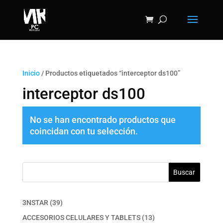
Inicio
/ Productos etiquetados “interceptor ds100”
interceptor ds100
No se han encontrado productos que
coincidan con tu selección.
Buscar
39
3NSTAR
39
productos
13
ACCESORIOS CELULARES Y TABLETS
13