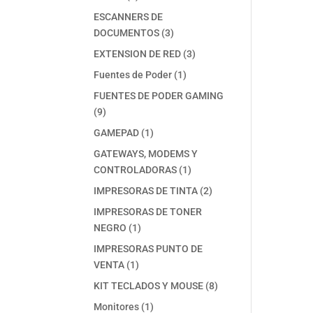
productos
ESCANNERS DE
3
DOCUMENTOS
3
productos
3
EXTENSION DE RED
3
productos
1
Fuentes de Poder
1
producto
FUENTES DE PODER GAMING
9
9
productos
1
GAMEPAD
1
producto
GATEWAYS, MODEMS Y
1
CONTROLADORAS
1
producto
2
IMPRESORAS DE TINTA
2
productos
IMPRESORAS DE TONER
1
NEGRO
1
producto
IMPRESORAS PUNTO DE
1
VENTA
1
producto
8
KIT TECLADOS Y MOUSE
8
productos
1
Monitores
1