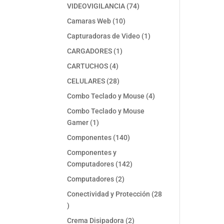
74
VIDEOVIGILANCIA
74
productos
10
Camaras Web
10
productos
1
Capturadoras de Video
1
producto
1
CARGADORES
1
producto
4
CARTUCHOS
4
productos
28
CELULARES
28
productos
4
Combo Teclado y Mouse
4
productos
Combo Teclado y Mouse
1
Gamer
1
producto
140
Componentes
140
productos
Componentes y
142
Computadores
142
productos
2
Computadores
2
productos
Conectividad y Protección
28
28
productos
2
Crema Disipadora
2