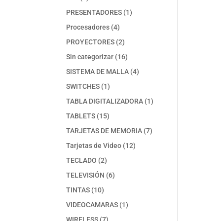
productos
1
PRESENTADORES
1
producto
4
Procesadores
4
productos
2
PROYECTORES
2
productos
16
Sin categorizar
16
productos
4
SISTEMA DE MALLA
4
productos
1
SWITCHES
1
producto
1
TABLA DIGITALIZADORA
1
producto
15
TABLETS
15
productos
7
TARJETAS DE MEMORIA
7
productos
12
Tarjetas de Video
12
productos
2
TECLADO
2
productos
6
TELEVISIÓN
6
productos
10
TINTAS
10
productos
1
VIDEOCAMARAS
1
producto
7
WIRELESS
7