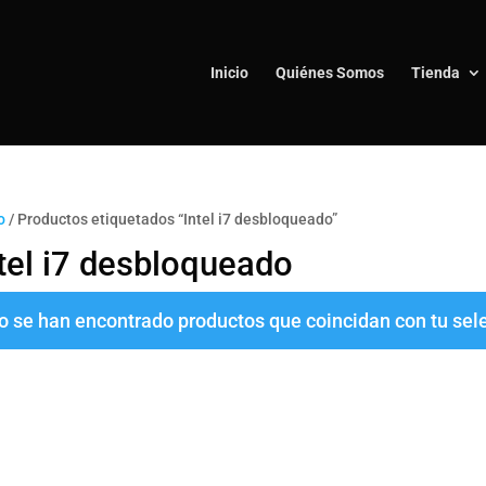
Inicio
Quiénes Somos
Tienda
o
/ Productos etiquetados “Intel i7 desbloqueado”
tel i7 desbloqueado
o se han encontrado productos que coincidan con tu sel