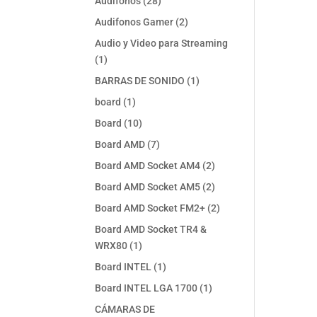
28
Audifonos
28
productos
2
Audifonos Gamer
2
productos
Audio y Video para Streaming
1
1
producto
1
BARRAS DE SONIDO
1
producto
1
board
1
producto
10
Board
10
productos
7
Board AMD
7
productos
2
Board AMD Socket AM4
2
productos
2
Board AMD Socket AM5
2
productos
2
Board AMD Socket FM2+
2
productos
Board AMD Socket TR4 &
1
WRX80
1
producto
1
Board INTEL
1
producto
1
Board INTEL LGA 1700
1
producto
CÁMARAS DE