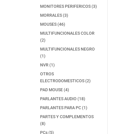
producto
3
MONITORES PERIFERICOS
3
productos
3
MORRALES
3
productos
46
MOUSES
46
productos
MULTIFUNCIONALES COLOR
2
2
productos
MULTIFUNCIONALES NEGRO
1
1
producto
1
NVR
1
producto
OTROS
2
ELECTRODOMESTICOS
2
productos
4
PAD MOUSE
4
productos
18
PARLANTES AUDIO
18
productos
1
PARLANTES PARA PC
1
producto
PARTES Y COMPLEMENTOS
8
8
productos
5
PCs
5