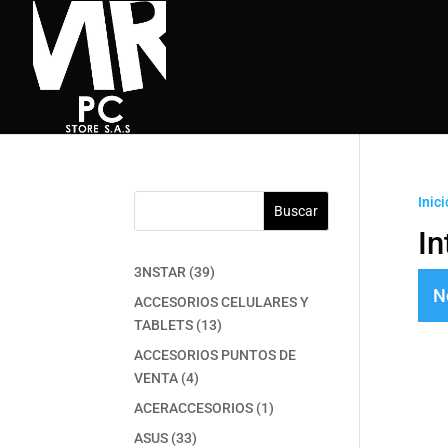
Inici
Buscar
In
39
3NSTAR
39
N
productos
ACCESORIOS CELULARES Y
13
TABLETS
13
productos
ACCESORIOS PUNTOS DE
4
VENTA
4
productos
1
ACERACCESORIOS
1
producto
33
ASUS
33