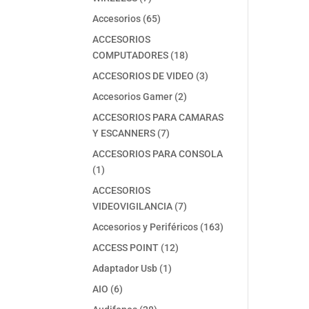
productos
65
Accesorios
65
productos
ACCESORIOS
18
COMPUTADORES
18
productos
3
ACCESORIOS DE VIDEO
3
productos
2
Accesorios Gamer
2
productos
ACCESORIOS PARA CAMARAS
7
Y ESCANNERS
7
productos
ACCESORIOS PARA CONSOLA
1
1
producto
ACCESORIOS
7
VIDEOVIGILANCIA
7
productos
163
Accesorios y Periféricos
163
productos
12
ACCESS POINT
12
productos
1
Adaptador Usb
1
producto
6
AIO
6
productos