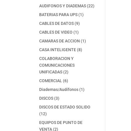
productos
22
AUDIFONOS Y DIADEMAS
22
productos
1
BATERIAS PARA UPS
1
producto
9
CABLES DE DATOS
9
productos
1
CABLES DE VIDEO
1
producto
1
CAMARAS DE ACCION
1
producto
8
CASA INTELIGENTE
8
productos
COLABORACION Y
COMUNICACIONES
2
UNIFICADAS
2
productos
6
COMERCIAL
6
productos
1
Diademas/Audífonos
1
producto
3
DISCOS
3
productos
DISCOS DE ESTADO SOLIDO
12
12
productos
EQUIPOS DE PUNTO DE
2
VENTA
2