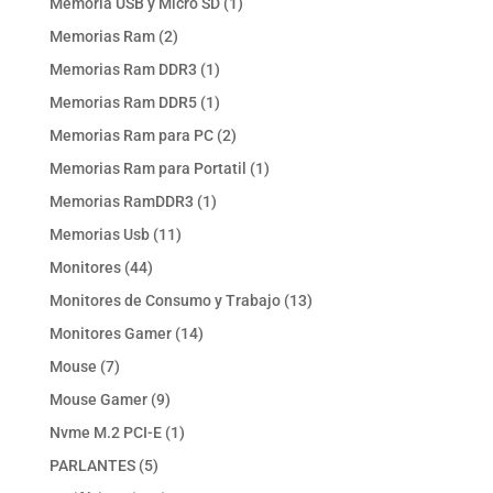
1
Memoria USB y Micro SD
1
producto
2
Memorias Ram
2
productos
1
Memorias Ram DDR3
1
producto
1
Memorias Ram DDR5
1
producto
2
Memorias Ram para PC
2
productos
1
Memorias Ram para Portatil
1
producto
1
Memorias RamDDR3
1
producto
11
Memorias Usb
11
productos
44
Monitores
44
productos
13
Monitores de Consumo y Trabajo
13
productos
14
Monitores Gamer
14
productos
7
Mouse
7
productos
9
Mouse Gamer
9
productos
1
Nvme M.2 PCI-E
1
producto
5
PARLANTES
5
productos