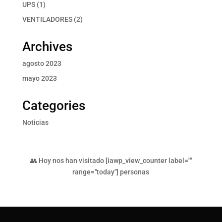
productos
1
UPS
1
producto
2
VENTILADORES
2
productos
Archives
agosto 2023
mayo 2023
Categories
Noticias
👥 Hoy nos han visitado [iawp_view_counter label=""
range="today"] personas