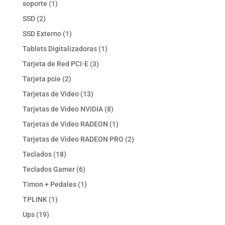
1
soporte
1
producto
2
SSD
2
productos
1
SSD Externo
1
producto
1
Tablets Digitalizadoras
1
producto
3
Tarjeta de Red PCI-E
3
productos
2
Tarjeta pcie
2
productos
13
Tarjetas de Video
13
productos
8
Tarjetas de Video NVIDIA
8
productos
1
Tarjetas de Video RADEON
1
producto
2
Tarjetas de Video RADEON PRO
2
productos
18
Teclados
18
productos
6
Teclados Gamer
6
productos
1
Timon + Pedales
1
producto
1
TPLINK
1
producto
19
Ups
19