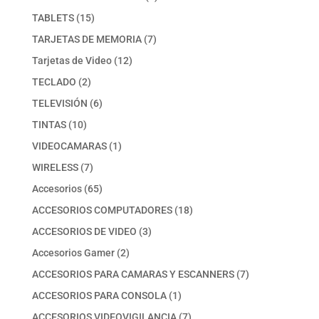
producto
15
TABLETS
15
productos
7
TARJETAS DE MEMORIA
7
productos
12
Tarjetas de Video
12
productos
2
TECLADO
2
productos
6
TELEVISIÓN
6
productos
10
TINTAS
10
productos
1
VIDEOCAMARAS
1
producto
7
WIRELESS
7
productos
65
Accesorios
65
productos
18
ACCESORIOS COMPUTADORES
18
productos
3
ACCESORIOS DE VIDEO
3
productos
2
Accesorios Gamer
2
productos
7
ACCESORIOS PARA CAMARAS Y ESCANNERS
7
productos
1
ACCESORIOS PARA CONSOLA
1
producto
7
ACCESORIOS VIDEOVIGILANCIA
7