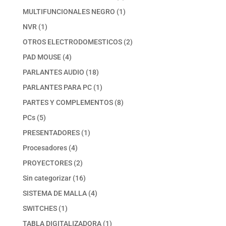
productos
1
MULTIFUNCIONALES NEGRO
1
producto
1
NVR
1
producto
2
OTROS ELECTRODOMESTICOS
2
productos
4
PAD MOUSE
4
productos
18
PARLANTES AUDIO
18
productos
1
PARLANTES PARA PC
1
producto
8
PARTES Y COMPLEMENTOS
8
productos
5
PCs
5
productos
1
PRESENTADORES
1
producto
4
Procesadores
4
productos
2
PROYECTORES
2
productos
16
Sin categorizar
16
productos
4
SISTEMA DE MALLA
4
productos
1
SWITCHES
1
producto
1
TABLA DIGITALIZADORA
1