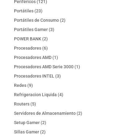
121
Periféricos
121
productos
23
Portátiles
23
productos
2
Portátiles de Consumo
2
productos
3
Portátiles Gamer
3
productos
2
POWER BANK
2
productos
6
Procesadores
6
productos
1
Procesadores AMD
1
producto
1
Procesadores AMD Serie 3000
1
producto
3
Procesadores INTEL
3
productos
9
Redes
9
productos
4
Refrigeracion Liquida
4
productos
5
Routers
5
productos
2
Servidores de Almacenamiento
2
productos
2
Setup Gamer
2
productos
2
Sillas Gamer
2
productos