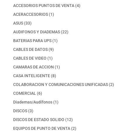
productos
4
ACCESORIOS PUNTOS DE VENTA
4
productos
1
ACERACCESORIOS
1
producto
33
ASUS
33
productos
22
AUDIFONOS Y DIADEMAS
22
productos
1
BATERIAS PARA UPS
1
producto
9
CABLES DE DATOS
9
productos
1
CABLES DE VIDEO
1
producto
1
CAMARAS DE ACCION
1
producto
8
CASA INTELIGENTE
8
productos
2
COLABORACION Y COMUNICACIONES UNIFICADAS
2
productos
6
COMERCIAL
6
productos
1
Diademas/Audífonos
1
producto
3
DISCOS
3
productos
12
DISCOS DE ESTADO SOLIDO
12
productos
2
EQUIPOS DE PUNTO DE VENTA
2