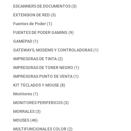
productos
3
ESCANNERS DE DOCUMENTOS
3
productos
3
EXTENSION DE RED
3
productos
1
Fuentes de Poder
1
producto
9
FUENTES DE PODER GAMING
9
productos
1
GAMEPAD
1
producto
1
GATEWAYS, MODEMS Y CONTROLADORAS
1
producto
2
IMPRESORAS DE TINTA
2
productos
1
IMPRESORAS DE TONER NEGRO
1
producto
1
IMPRESORAS PUNTO DE VENTA
1
producto
8
KIT TECLADOS Y MOUSE
8
productos
1
Monitores
1
producto
3
MONITORES PERIFERICOS
3
productos
3
MORRALES
3
productos
46
MOUSES
46
productos
2
MULTIFUNCIONALES COLOR
2