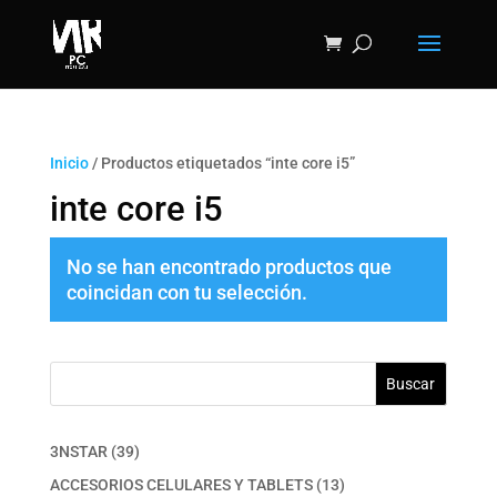
Inicio
/ Productos etiquetados “inte core i5”
inte core i5
No se han encontrado productos que
coincidan con tu selección.
Buscar
39
3NSTAR
39
productos
13
ACCESORIOS CELULARES Y TABLETS
13