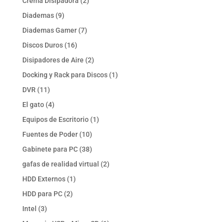
2
Crema Disipadora
2
productos
9
Diademas
9
productos
7
Diademas Gamer
7
productos
16
Discos Duros
16
productos
2
Disipadores de Aire
2
productos
1
Docking y Rack para Discos
1
producto
11
DVR
11
productos
4
El gato
4
productos
1
Equipos de Escritorio
1
producto
10
Fuentes de Poder
10
productos
38
Gabinete para PC
38
productos
2
gafas de realidad virtual
2
productos
1
HDD Externos
1
producto
2
HDD para PC
2
productos
3
Intel
3
productos