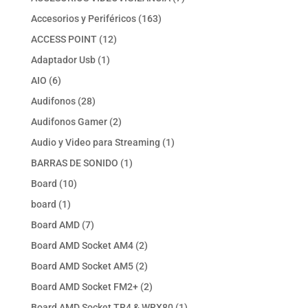
productos
163
Accesorios y Periféricos
163
productos
12
ACCESS POINT
12
productos
1
Adaptador Usb
1
producto
6
AIO
6
productos
28
Audifonos
28
productos
2
Audifonos Gamer
2
productos
1
Audio y Video para Streaming
1
producto
1
BARRAS DE SONIDO
1
producto
10
Board
10
productos
1
board
1
producto
7
Board AMD
7
productos
2
Board AMD Socket AM4
2
productos
2
Board AMD Socket AM5
2
productos
2
Board AMD Socket FM2+
2
productos
1
Board AMD Socket TR4 & WRX80
1