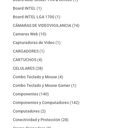
producto
1
Board INTEL
1
producto
1
Board INTEL LGA 1700
1
producto
74
CÁMARAS DE VIDEOVIGILANCIA
74
productos
10
Camaras Web
10
productos
1
Capturadoras de Video
1
producto
1
CARGADORES
1
producto
4
CARTUCHOS
4
productos
28
CELULARES
28
productos
4
Combo Teclado y Mouse
4
productos
1
Combo Teclado y Mouse Gamer
1
producto
140
Componentes
140
productos
142
Componentes y Computadores
142
productos
2
Computadores
2
productos
28
Conectividad y Protección
28
productos