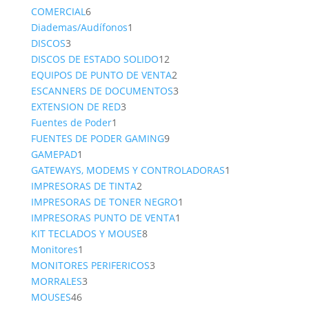
6
product
COMERCIAL
6
productos
1
Diademas/Audífonos
1
3
producto
DISCOS
3
productos
12
DISCOS DE ESTADO SOLIDO
12
productos
2
EQUIPOS DE PUNTO DE VENTA
2
productos
3
ESCANNERS DE DOCUMENTOS
3
3
productos
EXTENSION DE RED
3
1
productos
Fuentes de Poder
1
producto
9
FUENTES DE PODER GAMING
9
1
productos
GAMEPAD
1
producto
1
GATEWAYS, MODEMS Y CONTROLADORAS
1
2
producto
IMPRESORAS DE TINTA
2
productos
1
IMPRESORAS DE TONER NEGRO
1
1
producto
IMPRESORAS PUNTO DE VENTA
1
8
producto
KIT TECLADOS Y MOUSE
8
1
productos
Monitores
1
producto
3
MONITORES PERIFERICOS
3
3
productos
MORRALES
3
46
productos
MOUSES
46