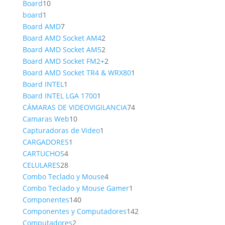
10
producto
Board
10
1
productos
board
1
producto
7
Board AMD
7
productos
2
Board AMD Socket AM4
2
productos
2
Board AMD Socket AM5
2
productos
2
Board AMD Socket FM2+
2
productos
1
Board AMD Socket TR4 & WRX80
1
1
producto
Board INTEL
1
producto
1
Board INTEL LGA 1700
1
producto
74
CÁMARAS DE VIDEOVIGILANCIA
74
10
productos
Camaras Web
10
productos
1
Capturadoras de Video
1
1
producto
CARGADORES
1
4
producto
CARTUCHOS
4
productos
28
CELULARES
28
productos
4
Combo Teclado y Mouse
4
productos
1
Combo Teclado y Mouse Gamer
1
140
producto
Componentes
140
productos
142
Componentes y Computadores
142
2
productos
Computadores
2