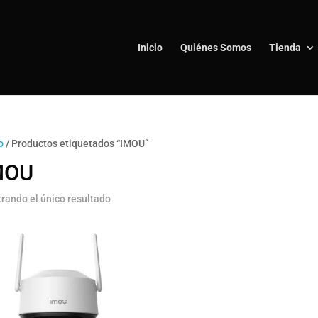
Inicio
Quiénes Somos
Tienda
o
/ Productos etiquetados “IMOU”
MOU
rando el único resultado