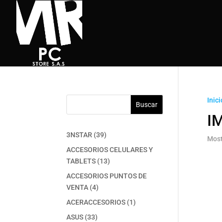
Inici
Buscar
I
39
3NSTAR
39
Most
productos
ACCESORIOS CELULARES Y
13
TABLETS
13
productos
ACCESORIOS PUNTOS DE
4
VENTA
4
productos
1
ACERACCESORIOS
1
producto
33
ASUS
33