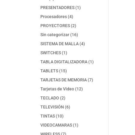
productos
1
PRESENTADORES
1
producto
4
Procesadores
4
productos
2
PROYECTORES
2
productos
16
Sin categorizar
16
productos
4
SISTEMA DE MALLA
4
productos
1
SWITCHES
1
producto
1
TABLA DIGITALIZADORA
1
producto
15
TABLETS
15
productos
7
TARJETAS DE MEMORIA
7
productos
12
Tarjetas de Video
12
productos
2
TECLADO
2
productos
6
TELEVISIÓN
6
productos
10
TINTAS
10
productos
1
VIDEOCAMARAS
1
producto
7
WIRELESS
7