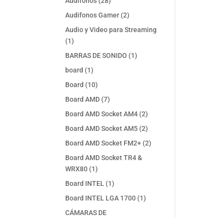
28
Audifonos
28
productos
2
Audifonos Gamer
2
productos
Audio y Video para Streaming
1
1
producto
1
BARRAS DE SONIDO
1
producto
1
board
1
producto
10
Board
10
productos
7
Board AMD
7
productos
2
Board AMD Socket AM4
2
productos
2
Board AMD Socket AM5
2
productos
2
Board AMD Socket FM2+
2
productos
Board AMD Socket TR4 &
1
WRX80
1
producto
1
Board INTEL
1
producto
1
Board INTEL LGA 1700
1
producto
CÁMARAS DE