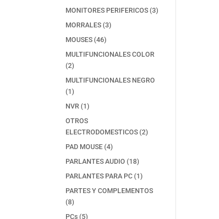
producto
3
MONITORES PERIFERICOS
3
productos
3
MORRALES
3
productos
46
MOUSES
46
productos
MULTIFUNCIONALES COLOR
2
2
productos
MULTIFUNCIONALES NEGRO
1
1
producto
1
NVR
1
producto
OTROS
2
ELECTRODOMESTICOS
2
productos
4
PAD MOUSE
4
productos
18
PARLANTES AUDIO
18
productos
1
PARLANTES PARA PC
1
producto
PARTES Y COMPLEMENTOS
8
8
productos
5
PCs
5