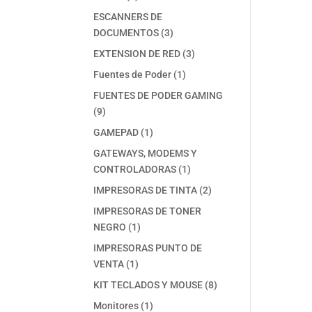
productos
ESCANNERS DE
3
DOCUMENTOS
3
productos
3
EXTENSION DE RED
3
productos
1
Fuentes de Poder
1
producto
FUENTES DE PODER GAMING
9
9
productos
1
GAMEPAD
1
producto
GATEWAYS, MODEMS Y
1
CONTROLADORAS
1
producto
2
IMPRESORAS DE TINTA
2
productos
IMPRESORAS DE TONER
1
NEGRO
1
producto
IMPRESORAS PUNTO DE
1
VENTA
1
producto
8
KIT TECLADOS Y MOUSE
8
productos
1
Monitores
1