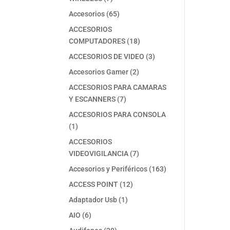
productos
65
Accesorios
65
productos
ACCESORIOS
18
COMPUTADORES
18
productos
3
ACCESORIOS DE VIDEO
3
productos
2
Accesorios Gamer
2
productos
ACCESORIOS PARA CAMARAS
7
Y ESCANNERS
7
productos
ACCESORIOS PARA CONSOLA
1
1
producto
ACCESORIOS
7
VIDEOVIGILANCIA
7
productos
163
Accesorios y Periféricos
163
productos
12
ACCESS POINT
12
productos
1
Adaptador Usb
1
producto
6
AIO
6
productos