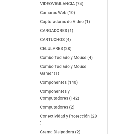
74
VIDEOVIGILANCIA
74
productos
10
Camaras Web
10
productos
1
Capturadoras de Video
1
producto
1
CARGADORES
1
producto
4
CARTUCHOS
4
productos
28
CELULARES
28
productos
4
Combo Teclado y Mouse
4
productos
Combo Teclado y Mouse
1
Gamer
1
producto
140
Componentes
140
productos
Componentes y
142
Computadores
142
productos
2
Computadores
2
productos
Conectividad y Protección
28
28
productos
2
Crema Disipadora
2