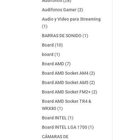
28
Audifonos
28
productos
2
Audifonos Gamer
2
productos
Audio y Video para Streaming
1
1
producto
1
BARRAS DE SONIDO
1
producto
10
Board
10
productos
1
board
1
producto
7
Board AMD
7
productos
2
Board AMD Socket AM4
2
productos
2
Board AMD Socket AM5
2
productos
2
Board AMD Socket FM2+
2
productos
Board AMD Socket TR4 &
1
WRX80
1
producto
1
Board INTEL
1
producto
1
Board INTEL LGA 1700
1
producto
CÁMARAS DE