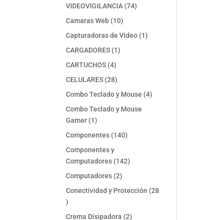
74
VIDEOVIGILANCIA
74
productos
10
Camaras Web
10
productos
1
Capturadoras de Video
1
producto
1
CARGADORES
1
producto
4
CARTUCHOS
4
productos
28
CELULARES
28
productos
4
Combo Teclado y Mouse
4
productos
Combo Teclado y Mouse
1
Gamer
1
producto
140
Componentes
140
productos
Componentes y
142
Computadores
142
productos
2
Computadores
2
productos
Conectividad y Protección
28
28
productos
2
Crema Disipadora
2