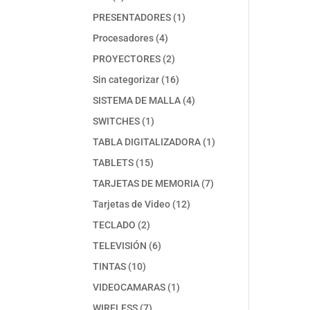
productos
1
PRESENTADORES
1
producto
4
Procesadores
4
productos
2
PROYECTORES
2
productos
16
Sin categorizar
16
productos
4
SISTEMA DE MALLA
4
productos
1
SWITCHES
1
producto
1
TABLA DIGITALIZADORA
1
producto
15
TABLETS
15
productos
7
TARJETAS DE MEMORIA
7
productos
12
Tarjetas de Video
12
productos
2
TECLADO
2
productos
6
TELEVISIÓN
6
productos
10
TINTAS
10
productos
1
VIDEOCAMARAS
1
producto
7
WIRELESS
7