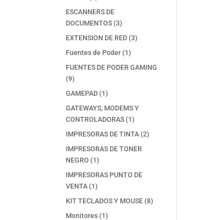
productos
ESCANNERS DE
3
DOCUMENTOS
3
productos
3
EXTENSION DE RED
3
productos
1
Fuentes de Poder
1
producto
FUENTES DE PODER GAMING
9
9
productos
1
GAMEPAD
1
producto
GATEWAYS, MODEMS Y
1
CONTROLADORAS
1
producto
2
IMPRESORAS DE TINTA
2
productos
IMPRESORAS DE TONER
1
NEGRO
1
producto
IMPRESORAS PUNTO DE
1
VENTA
1
producto
8
KIT TECLADOS Y MOUSE
8
productos
1
Monitores
1