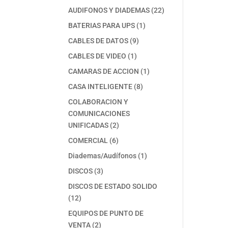
productos
22
AUDIFONOS Y DIADEMAS
22
productos
1
BATERIAS PARA UPS
1
producto
9
CABLES DE DATOS
9
productos
1
CABLES DE VIDEO
1
producto
1
CAMARAS DE ACCION
1
producto
8
CASA INTELIGENTE
8
productos
COLABORACION Y
COMUNICACIONES
2
UNIFICADAS
2
productos
6
COMERCIAL
6
productos
1
Diademas/Audífonos
1
producto
3
DISCOS
3
productos
DISCOS DE ESTADO SOLIDO
12
12
productos
EQUIPOS DE PUNTO DE
2
VENTA
2