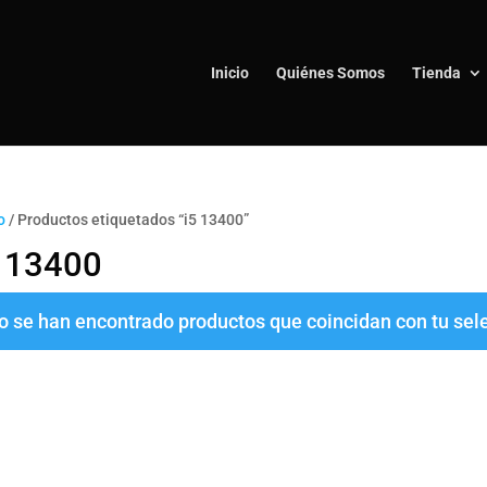
Inicio
Quiénes Somos
Tienda
o
/ Productos etiquetados “i5 13400”
5 13400
o se han encontrado productos que coincidan con tu sel