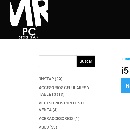
Inici
Buscar
i
39
3NSTAR
39
N
productos
ACCESORIOS CELULARES Y
13
TABLETS
13
productos
ACCESORIOS PUNTOS DE
4
VENTA
4
productos
1
ACERACCESORIOS
1
producto
33
ASUS
33