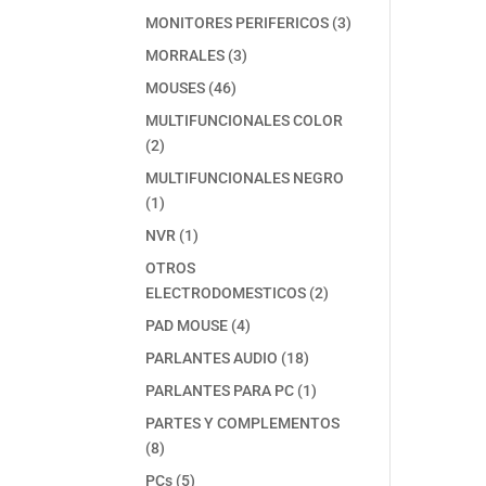
producto
3
MONITORES PERIFERICOS
3
productos
3
MORRALES
3
productos
46
MOUSES
46
productos
MULTIFUNCIONALES COLOR
2
2
productos
MULTIFUNCIONALES NEGRO
1
1
producto
1
NVR
1
producto
OTROS
2
ELECTRODOMESTICOS
2
productos
4
PAD MOUSE
4
productos
18
PARLANTES AUDIO
18
productos
1
PARLANTES PARA PC
1
producto
PARTES Y COMPLEMENTOS
8
8
productos
5
PCs
5