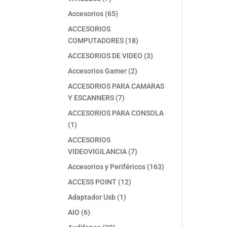
productos
65
Accesorios
65
productos
ACCESORIOS
18
COMPUTADORES
18
productos
3
ACCESORIOS DE VIDEO
3
productos
2
Accesorios Gamer
2
productos
ACCESORIOS PARA CAMARAS
7
Y ESCANNERS
7
productos
ACCESORIOS PARA CONSOLA
1
1
producto
ACCESORIOS
7
VIDEOVIGILANCIA
7
productos
163
Accesorios y Periféricos
163
productos
12
ACCESS POINT
12
productos
1
Adaptador Usb
1
producto
6
AIO
6
productos