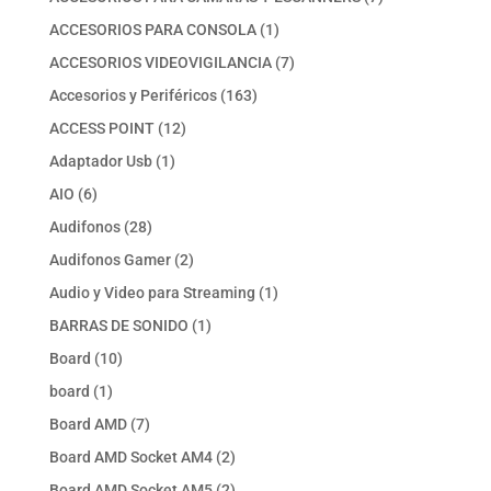
productos
1
ACCESORIOS PARA CONSOLA
1
producto
7
ACCESORIOS VIDEOVIGILANCIA
7
productos
163
Accesorios y Periféricos
163
productos
12
ACCESS POINT
12
productos
1
Adaptador Usb
1
producto
6
AIO
6
productos
28
Audifonos
28
productos
2
Audifonos Gamer
2
productos
1
Audio y Video para Streaming
1
producto
1
BARRAS DE SONIDO
1
producto
10
Board
10
productos
1
board
1
producto
7
Board AMD
7
productos
2
Board AMD Socket AM4
2
productos
2
Board AMD Socket AM5
2