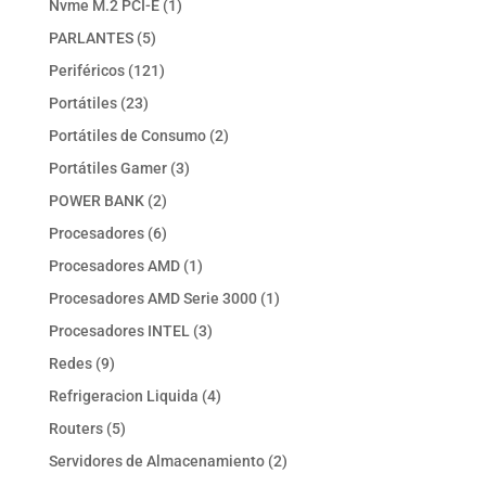
1
Nvme M.2 PCI-E
1
producto
5
PARLANTES
5
productos
121
Periféricos
121
productos
23
Portátiles
23
productos
2
Portátiles de Consumo
2
productos
3
Portátiles Gamer
3
productos
2
POWER BANK
2
productos
6
Procesadores
6
productos
1
Procesadores AMD
1
producto
1
Procesadores AMD Serie 3000
1
producto
3
Procesadores INTEL
3
productos
9
Redes
9
productos
4
Refrigeracion Liquida
4
productos
5
Routers
5
productos
2
Servidores de Almacenamiento
2
productos