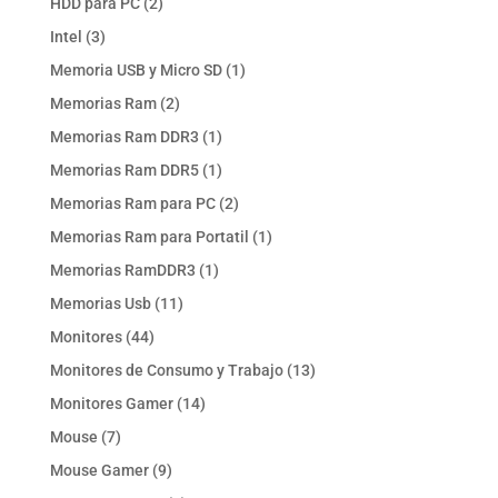
2
HDD para PC
2
productos
3
Intel
3
productos
1
Memoria USB y Micro SD
1
producto
2
Memorias Ram
2
productos
1
Memorias Ram DDR3
1
producto
1
Memorias Ram DDR5
1
producto
2
Memorias Ram para PC
2
productos
1
Memorias Ram para Portatil
1
producto
1
Memorias RamDDR3
1
producto
11
Memorias Usb
11
productos
44
Monitores
44
productos
13
Monitores de Consumo y Trabajo
13
productos
14
Monitores Gamer
14
productos
7
Mouse
7
productos
9
Mouse Gamer
9
productos