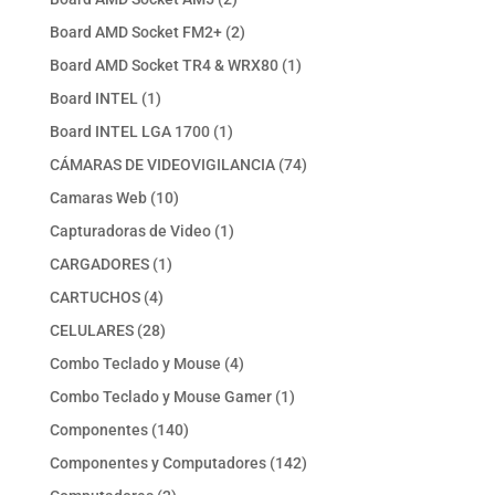
productos
2
Board AMD Socket FM2+
2
productos
1
Board AMD Socket TR4 & WRX80
1
producto
1
Board INTEL
1
producto
1
Board INTEL LGA 1700
1
producto
74
CÁMARAS DE VIDEOVIGILANCIA
74
productos
10
Camaras Web
10
productos
1
Capturadoras de Video
1
producto
1
CARGADORES
1
producto
4
CARTUCHOS
4
productos
28
CELULARES
28
productos
4
Combo Teclado y Mouse
4
productos
1
Combo Teclado y Mouse Gamer
1
producto
140
Componentes
140
productos
142
Componentes y Computadores
142
productos
2