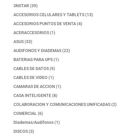
39
3NSTAR
39
productos
13
ACCESORIOS CELULARES Y TABLETS
13
productos
4
ACCESORIOS PUNTOS DE VENTA
4
productos
1
ACERACCESORIOS
1
producto
33
ASUS
33
productos
22
AUDIFONOS Y DIADEMAS
22
productos
1
BATERIAS PARA UPS
1
producto
9
CABLES DE DATOS
9
productos
1
CABLES DE VIDEO
1
producto
1
CAMARAS DE ACCION
1
producto
8
CASA INTELIGENTE
8
productos
2
COLABORACION Y COMUNICACIONES UNIFICADAS
2
productos
6
COMERCIAL
6
productos
1
Diademas/Audífonos
1
producto
3
DISCOS
3