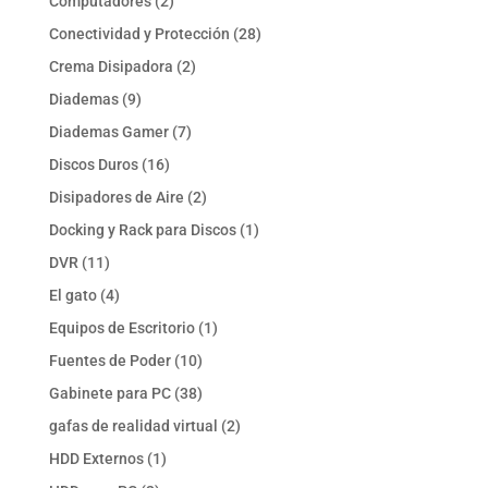
Computadores
2
productos
28
Conectividad y Protección
28
productos
2
Crema Disipadora
2
productos
9
Diademas
9
productos
7
Diademas Gamer
7
productos
16
Discos Duros
16
productos
2
Disipadores de Aire
2
productos
1
Docking y Rack para Discos
1
producto
11
DVR
11
productos
4
El gato
4
productos
1
Equipos de Escritorio
1
producto
10
Fuentes de Poder
10
productos
38
Gabinete para PC
38
productos
2
gafas de realidad virtual
2
productos
1
HDD Externos
1
producto