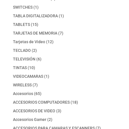
productos
1
SWITCHES
1
producto
1
TABLA DIGITALIZADORA
1
producto
15
TABLETS
15
productos
7
TARJETAS DE MEMORIA
7
productos
12
Tarjetas de Video
12
productos
2
TECLADO
2
productos
6
TELEVISIÓN
6
productos
10
TINTAS
10
productos
1
VIDEOCAMARAS
1
producto
7
WIRELESS
7
productos
65
Accesorios
65
productos
18
ACCESORIOS COMPUTADORES
18
productos
3
ACCESORIOS DE VIDEO
3
productos
2
Accesorios Gamer
2
productos
7
ACCESORIOS PARA CAMARAS Y ESCANNERS
7