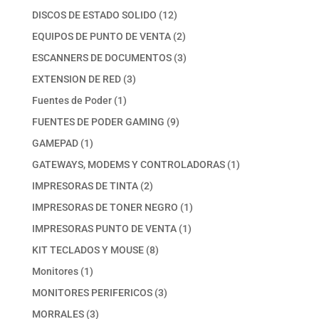
productos
12
DISCOS DE ESTADO SOLIDO
12
productos
2
EQUIPOS DE PUNTO DE VENTA
2
productos
3
ESCANNERS DE DOCUMENTOS
3
productos
3
EXTENSION DE RED
3
productos
1
Fuentes de Poder
1
producto
9
FUENTES DE PODER GAMING
9
productos
1
GAMEPAD
1
producto
1
GATEWAYS, MODEMS Y CONTROLADORAS
1
producto
2
IMPRESORAS DE TINTA
2
productos
1
IMPRESORAS DE TONER NEGRO
1
producto
1
IMPRESORAS PUNTO DE VENTA
1
producto
8
KIT TECLADOS Y MOUSE
8
productos
1
Monitores
1
producto
3
MONITORES PERIFERICOS
3
productos
3
MORRALES
3