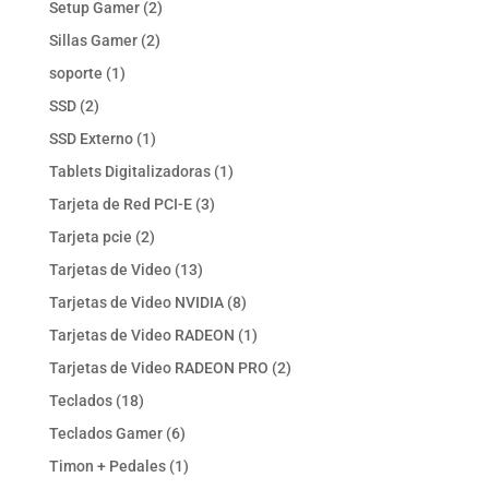
2
Setup Gamer
2
productos
2
Sillas Gamer
2
productos
1
soporte
1
producto
2
SSD
2
productos
1
SSD Externo
1
producto
1
Tablets Digitalizadoras
1
producto
3
Tarjeta de Red PCI-E
3
productos
2
Tarjeta pcie
2
productos
13
Tarjetas de Video
13
productos
8
Tarjetas de Video NVIDIA
8
productos
1
Tarjetas de Video RADEON
1
producto
2
Tarjetas de Video RADEON PRO
2
productos
18
Teclados
18
productos
6
Teclados Gamer
6
productos
1
Timon + Pedales
1