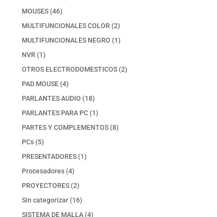
productos
46
MOUSES
46
productos
2
MULTIFUNCIONALES COLOR
2
productos
1
MULTIFUNCIONALES NEGRO
1
producto
1
NVR
1
producto
2
OTROS ELECTRODOMESTICOS
2
productos
4
PAD MOUSE
4
productos
18
PARLANTES AUDIO
18
productos
1
PARLANTES PARA PC
1
producto
8
PARTES Y COMPLEMENTOS
8
productos
5
PCs
5
productos
1
PRESENTADORES
1
producto
4
Procesadores
4
productos
2
PROYECTORES
2
productos
16
Sin categorizar
16
productos
4
SISTEMA DE MALLA
4