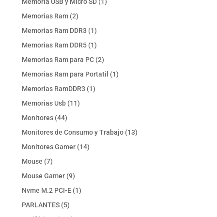
1
Memoria USB y Micro SD
1
producto
2
Memorias Ram
2
productos
1
Memorias Ram DDR3
1
producto
1
Memorias Ram DDR5
1
producto
2
Memorias Ram para PC
2
productos
1
Memorias Ram para Portatil
1
producto
1
Memorias RamDDR3
1
producto
11
Memorias Usb
11
productos
44
Monitores
44
productos
13
Monitores de Consumo y Trabajo
13
productos
14
Monitores Gamer
14
productos
7
Mouse
7
productos
9
Mouse Gamer
9
productos
1
Nvme M.2 PCI-E
1
producto
5
PARLANTES
5
productos