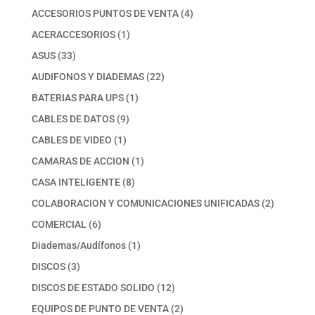
productos
4
ACCESORIOS PUNTOS DE VENTA
4
productos
1
ACERACCESORIOS
1
producto
33
ASUS
33
productos
22
AUDIFONOS Y DIADEMAS
22
productos
1
BATERIAS PARA UPS
1
producto
9
CABLES DE DATOS
9
productos
1
CABLES DE VIDEO
1
producto
1
CAMARAS DE ACCION
1
producto
8
CASA INTELIGENTE
8
productos
2
COLABORACION Y COMUNICACIONES UNIFICADAS
2
productos
6
COMERCIAL
6
productos
1
Diademas/Audífonos
1
producto
3
DISCOS
3
productos
12
DISCOS DE ESTADO SOLIDO
12
productos
2
EQUIPOS DE PUNTO DE VENTA
2