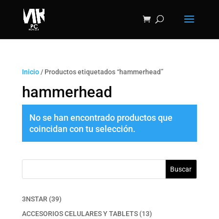
Inicio
/ Productos etiquetados “hammerhead”
hammerhead
No se han encontrado productos que
coincidan con tu selección.
Buscar
39
3NSTAR
39
productos
13
ACCESORIOS CELULARES Y TABLETS
13