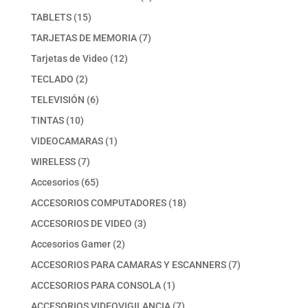
producto
15
TABLETS
15
productos
7
TARJETAS DE MEMORIA
7
productos
12
Tarjetas de Video
12
productos
2
TECLADO
2
productos
6
TELEVISIÓN
6
productos
10
TINTAS
10
productos
1
VIDEOCAMARAS
1
producto
7
WIRELESS
7
productos
65
Accesorios
65
productos
18
ACCESORIOS COMPUTADORES
18
productos
3
ACCESORIOS DE VIDEO
3
productos
2
Accesorios Gamer
2
productos
7
ACCESORIOS PARA CAMARAS Y ESCANNERS
7
productos
1
ACCESORIOS PARA CONSOLA
1
producto
7
ACCESORIOS VIDEOVIGILANCIA
7