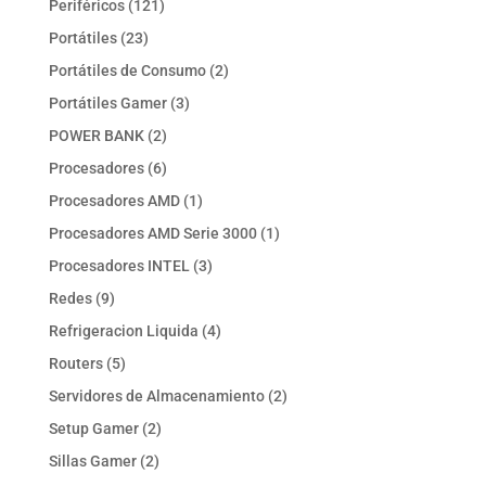
121
Periféricos
121
productos
23
Portátiles
23
productos
2
Portátiles de Consumo
2
productos
3
Portátiles Gamer
3
productos
2
POWER BANK
2
productos
6
Procesadores
6
productos
1
Procesadores AMD
1
producto
1
Procesadores AMD Serie 3000
1
producto
3
Procesadores INTEL
3
productos
9
Redes
9
productos
4
Refrigeracion Liquida
4
productos
5
Routers
5
productos
2
Servidores de Almacenamiento
2
productos
2
Setup Gamer
2
productos
2
Sillas Gamer
2
productos