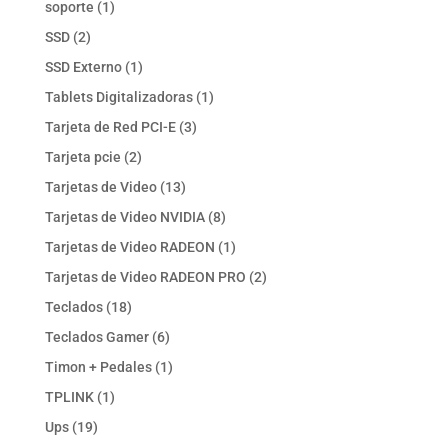
1
soporte
1
producto
2
SSD
2
productos
1
SSD Externo
1
producto
1
Tablets Digitalizadoras
1
producto
3
Tarjeta de Red PCI-E
3
productos
2
Tarjeta pcie
2
productos
13
Tarjetas de Video
13
productos
8
Tarjetas de Video NVIDIA
8
productos
1
Tarjetas de Video RADEON
1
producto
2
Tarjetas de Video RADEON PRO
2
productos
18
Teclados
18
productos
6
Teclados Gamer
6
productos
1
Timon + Pedales
1
producto
1
TPLINK
1
producto
19
Ups
19