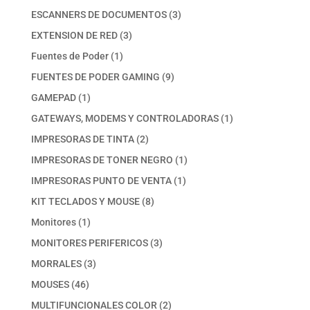
productos
3
ESCANNERS DE DOCUMENTOS
3
productos
3
EXTENSION DE RED
3
productos
1
Fuentes de Poder
1
producto
9
FUENTES DE PODER GAMING
9
productos
1
GAMEPAD
1
producto
1
GATEWAYS, MODEMS Y CONTROLADORAS
1
producto
2
IMPRESORAS DE TINTA
2
productos
1
IMPRESORAS DE TONER NEGRO
1
producto
1
IMPRESORAS PUNTO DE VENTA
1
producto
8
KIT TECLADOS Y MOUSE
8
productos
1
Monitores
1
producto
3
MONITORES PERIFERICOS
3
productos
3
MORRALES
3
productos
46
MOUSES
46
productos
2
MULTIFUNCIONALES COLOR
2