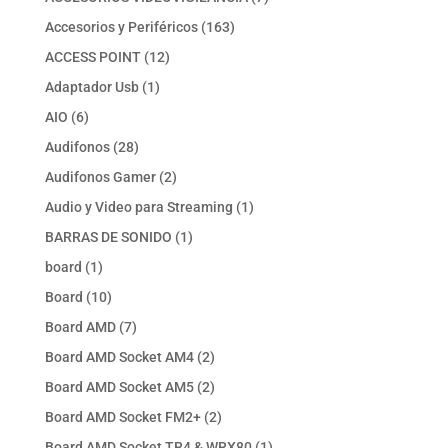
productos
163
Accesorios y Periféricos
163
productos
12
ACCESS POINT
12
productos
1
Adaptador Usb
1
producto
6
AIO
6
productos
28
Audifonos
28
productos
2
Audifonos Gamer
2
productos
1
Audio y Video para Streaming
1
producto
1
BARRAS DE SONIDO
1
producto
1
board
1
producto
10
Board
10
productos
7
Board AMD
7
productos
2
Board AMD Socket AM4
2
productos
2
Board AMD Socket AM5
2
productos
2
Board AMD Socket FM2+
2
productos
1
Board AMD Socket TR4 & WRX80
1