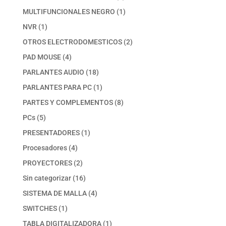
productos
1
MULTIFUNCIONALES NEGRO
1
producto
1
NVR
1
producto
2
OTROS ELECTRODOMESTICOS
2
productos
4
PAD MOUSE
4
productos
18
PARLANTES AUDIO
18
productos
1
PARLANTES PARA PC
1
producto
8
PARTES Y COMPLEMENTOS
8
productos
5
PCs
5
productos
1
PRESENTADORES
1
producto
4
Procesadores
4
productos
2
PROYECTORES
2
productos
16
Sin categorizar
16
productos
4
SISTEMA DE MALLA
4
productos
1
SWITCHES
1
producto
1
TABLA DIGITALIZADORA
1