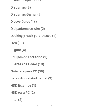
2
Crema Disipadora
2
productos
9
Diademas
9
productos
7
Diademas Gamer
7
productos
16
Discos Duros
16
productos
2
Disipadores de Aire
2
productos
1
Docking y Rack para Discos
1
producto
11
DVR
11
productos
4
El gato
4
productos
1
Equipos de Escritorio
1
producto
10
Fuentes de Poder
10
productos
38
Gabinete para PC
38
productos
2
gafas de realidad virtual
2
productos
1
HDD Externos
1
producto
2
HDD para PC
2
productos
3
Intel
3
productos