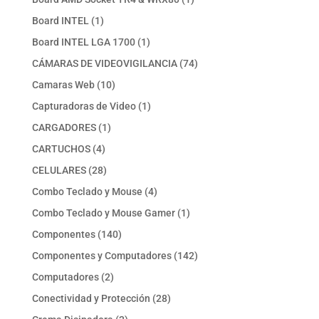
producto
1
Board INTEL
1
producto
1
Board INTEL LGA 1700
1
producto
74
CÁMARAS DE VIDEOVIGILANCIA
74
productos
10
Camaras Web
10
productos
1
Capturadoras de Video
1
producto
1
CARGADORES
1
producto
4
CARTUCHOS
4
productos
28
CELULARES
28
productos
4
Combo Teclado y Mouse
4
productos
1
Combo Teclado y Mouse Gamer
1
producto
140
Componentes
140
productos
142
Componentes y Computadores
142
productos
2
Computadores
2
productos
28
Conectividad y Protección
28
productos