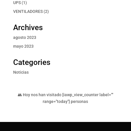
productos
1
UPS
1
producto
2
VENTILADORES
2
productos
Archives
agosto 2023
mayo 2023
Categories
Noticias
👥 Hoy nos han visitado [iawp_view_counter label=""
range="today"] personas