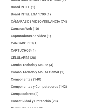
producto
1
Board INTEL
1
producto
1
Board INTEL LGA 1700
1
producto
74
CÁMARAS DE VIDEOVIGILANCIA
74
productos
10
Camaras Web
10
productos
1
Capturadoras de Video
1
producto
1
CARGADORES
1
producto
4
CARTUCHOS
4
productos
28
CELULARES
28
productos
4
Combo Teclado y Mouse
4
productos
1
Combo Teclado y Mouse Gamer
1
producto
140
Componentes
140
productos
142
Componentes y Computadores
142
productos
2
Computadores
2
productos
28
Conectividad y Protección
28
productos