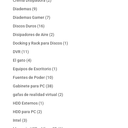
2
Crema Disipadora
2
productos
9
Diademas
9
productos
7
Diademas Gamer
7
productos
16
Discos Duros
16
productos
2
Disipadores de Aire
2
productos
1
Docking y Rack para Discos
1
producto
11
DVR
11
productos
4
El gato
4
productos
1
Equipos de Escritorio
1
producto
10
Fuentes de Poder
10
productos
38
Gabinete para PC
38
productos
2
gafas de realidad virtual
2
productos
1
HDD Externos
1
producto
2
HDD para PC
2
productos
3
Intel
3
productos