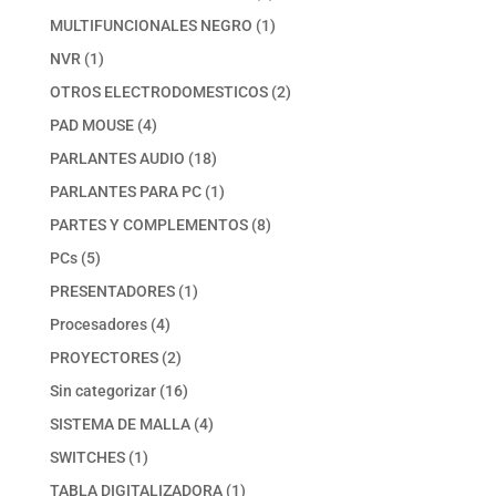
productos
1
MULTIFUNCIONALES NEGRO
1
producto
1
NVR
1
producto
2
OTROS ELECTRODOMESTICOS
2
productos
4
PAD MOUSE
4
productos
18
PARLANTES AUDIO
18
productos
1
PARLANTES PARA PC
1
producto
8
PARTES Y COMPLEMENTOS
8
productos
5
PCs
5
productos
1
PRESENTADORES
1
producto
4
Procesadores
4
productos
2
PROYECTORES
2
productos
16
Sin categorizar
16
productos
4
SISTEMA DE MALLA
4
productos
1
SWITCHES
1
producto
1
TABLA DIGITALIZADORA
1