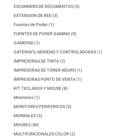
productos
3
ESCANNERS DE DOCUMENTOS
3
productos
3
EXTENSION DE RED
3
productos
1
Fuentes de Poder
1
producto
9
FUENTES DE PODER GAMING
9
productos
1
GAMEPAD
1
producto
1
GATEWAYS, MODEMS Y CONTROLADORAS
1
producto
2
IMPRESORAS DE TINTA
2
productos
1
IMPRESORAS DE TONER NEGRO
1
producto
1
IMPRESORAS PUNTO DE VENTA
1
producto
8
KIT TECLADOS Y MOUSE
8
productos
1
Monitores
1
producto
3
MONITORES PERIFERICOS
3
productos
3
MORRALES
3
productos
46
MOUSES
46
productos
2
MULTIFUNCIONALES COLOR
2