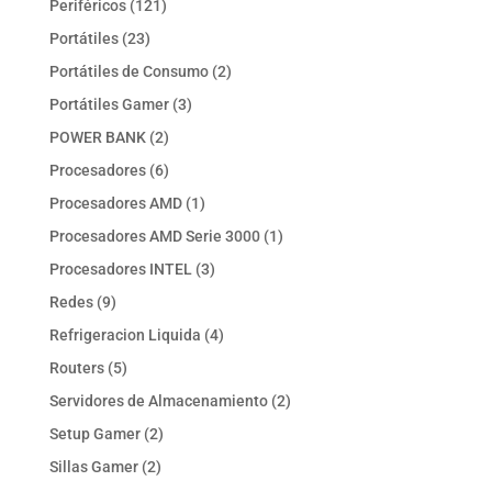
121
Periféricos
121
productos
23
Portátiles
23
productos
2
Portátiles de Consumo
2
productos
3
Portátiles Gamer
3
productos
2
POWER BANK
2
productos
6
Procesadores
6
productos
1
Procesadores AMD
1
producto
1
Procesadores AMD Serie 3000
1
producto
3
Procesadores INTEL
3
productos
9
Redes
9
productos
4
Refrigeracion Liquida
4
productos
5
Routers
5
productos
2
Servidores de Almacenamiento
2
productos
2
Setup Gamer
2
productos
2
Sillas Gamer
2
productos