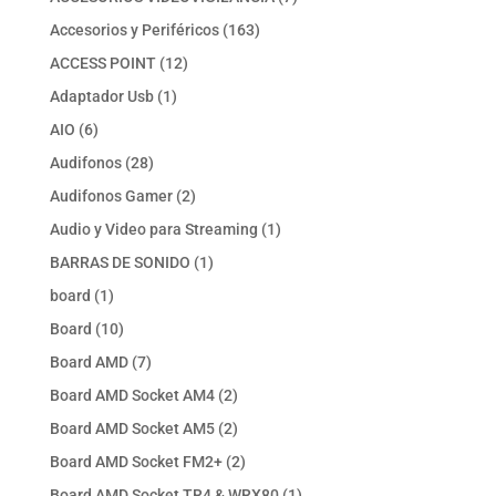
productos
163
Accesorios y Periféricos
163
productos
12
ACCESS POINT
12
productos
1
Adaptador Usb
1
producto
6
AIO
6
productos
28
Audifonos
28
productos
2
Audifonos Gamer
2
productos
1
Audio y Video para Streaming
1
producto
1
BARRAS DE SONIDO
1
producto
1
board
1
producto
10
Board
10
productos
7
Board AMD
7
productos
2
Board AMD Socket AM4
2
productos
2
Board AMD Socket AM5
2
productos
2
Board AMD Socket FM2+
2
productos
1
Board AMD Socket TR4 & WRX80
1