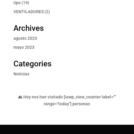
producto
19
Ups
19
productos
2
VENTILADORES
2
productos
Archives
agosto 2023
mayo 2023
Categories
Noticias
👥 Hoy nos han visitado [iawp_view_counter label=""
range="today"] personas