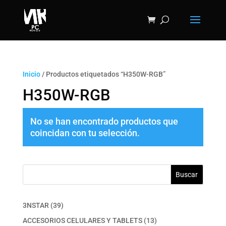
Inicio
/ Productos etiquetados “H350W-RGB”
H350W-RGB
No se han encontrado productos que
coincidan con tu selección.
Buscar
39
3NSTAR
39
productos
13
ACCESORIOS CELULARES Y TABLETS
13