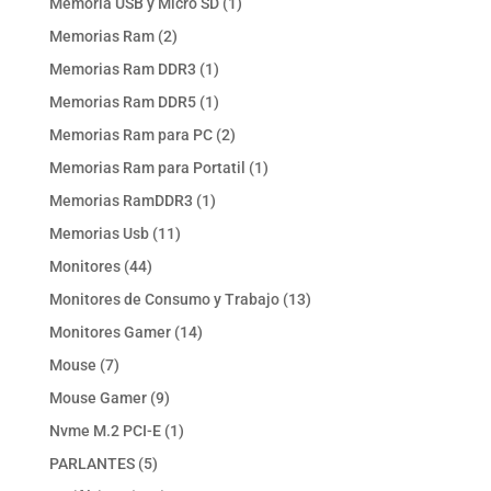
1
Memoria USB y Micro SD
1
producto
2
Memorias Ram
2
productos
1
Memorias Ram DDR3
1
producto
1
Memorias Ram DDR5
1
producto
2
Memorias Ram para PC
2
productos
1
Memorias Ram para Portatil
1
producto
1
Memorias RamDDR3
1
producto
11
Memorias Usb
11
productos
44
Monitores
44
productos
13
Monitores de Consumo y Trabajo
13
productos
14
Monitores Gamer
14
productos
7
Mouse
7
productos
9
Mouse Gamer
9
productos
1
Nvme M.2 PCI-E
1
producto
5
PARLANTES
5
productos