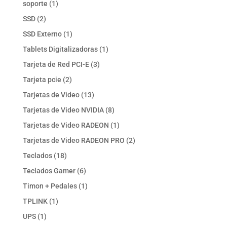
1
soporte
1
producto
2
SSD
2
productos
1
SSD Externo
1
producto
1
Tablets Digitalizadoras
1
producto
3
Tarjeta de Red PCI-E
3
productos
2
Tarjeta pcie
2
productos
13
Tarjetas de Video
13
productos
8
Tarjetas de Video NVIDIA
8
productos
1
Tarjetas de Video RADEON
1
producto
2
Tarjetas de Video RADEON PRO
2
productos
18
Teclados
18
productos
6
Teclados Gamer
6
productos
1
Timon + Pedales
1
producto
1
TPLINK
1
producto
1
UPS
1