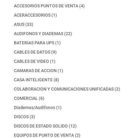
productos
4
ACCESORIOS PUNTOS DE VENTA
4
productos
1
ACERACCESORIOS
1
producto
33
ASUS
33
productos
22
AUDIFONOS Y DIADEMAS
22
productos
1
BATERIAS PARA UPS
1
producto
9
CABLES DE DATOS
9
productos
1
CABLES DE VIDEO
1
producto
1
CAMARAS DE ACCION
1
producto
8
CASA INTELIGENTE
8
productos
2
COLABORACION Y COMUNICACIONES UNIFICADAS
2
productos
6
COMERCIAL
6
productos
1
Diademas/Audífonos
1
producto
3
DISCOS
3
productos
12
DISCOS DE ESTADO SOLIDO
12
productos
2
EQUIPOS DE PUNTO DE VENTA
2