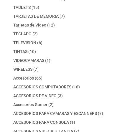
producto
15
TABLETS
15
productos
7
TARJETAS DE MEMORIA
7
productos
12
Tarjetas de Video
12
productos
2
TECLADO
2
productos
6
TELEVISIÓN
6
productos
10
TINTAS
10
productos
1
VIDEOCAMARAS
1
producto
7
WIRELESS
7
productos
65
Accesorios
65
productos
18
ACCESORIOS COMPUTADORES
18
productos
3
ACCESORIOS DE VIDEO
3
productos
2
Accesorios Gamer
2
productos
7
ACCESORIOS PARA CAMARAS Y ESCANNERS
7
productos
1
ACCESORIOS PARA CONSOLA
1
producto
7
ACCESORIOS VIDEOVIGILANCIA
7