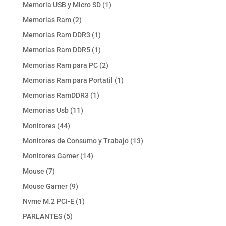
productos
1
Memoria USB y Micro SD
1
producto
2
Memorias Ram
2
productos
1
Memorias Ram DDR3
1
producto
1
Memorias Ram DDR5
1
producto
2
Memorias Ram para PC
2
productos
1
Memorias Ram para Portatil
1
producto
1
Memorias RamDDR3
1
producto
11
Memorias Usb
11
productos
44
Monitores
44
productos
13
Monitores de Consumo y Trabajo
13
productos
14
Monitores Gamer
14
productos
7
Mouse
7
productos
9
Mouse Gamer
9
productos
1
Nvme M.2 PCI-E
1
producto
5
PARLANTES
5