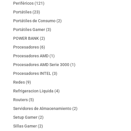
productos
121
Periféricos
121
productos
23
Portátiles
23
productos
2
Portátiles de Consumo
2
productos
3
Portátiles Gamer
3
productos
2
POWER BANK
2
productos
6
Procesadores
6
productos
1
Procesadores AMD
1
producto
1
Procesadores AMD Serie 3000
1
producto
3
Procesadores INTEL
3
productos
9
Redes
9
productos
4
Refrigeracion Liquida
4
productos
5
Routers
5
productos
2
Servidores de Almacenamiento
2
productos
2
Setup Gamer
2
productos
2
Sillas Gamer
2