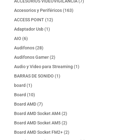
7
ACCESORIOS VIDEOVIGILANCIA
7
productos
163
Accesorios y Periféricos
163
productos
12
ACCESS POINT
12
productos
1
Adaptador Usb
1
producto
6
AIO
6
productos
28
Audifonos
28
productos
2
Audifonos Gamer
2
productos
1
Audio y Video para Streaming
1
producto
1
BARRAS DE SONIDO
1
producto
1
board
1
producto
10
Board
10
productos
7
Board AMD
7
productos
2
Board AMD Socket AM4
2
productos
2
Board AMD Socket AM5
2
productos
2
Board AMD Socket FM2+
2
productos