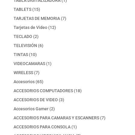
TABLA DIGITALIZADORA
1
producto
15
TABLETS
15
productos
7
TARJETAS DE MEMORIA
7
productos
12
Tarjetas de Video
12
productos
2
TECLADO
2
productos
6
TELEVISIÓN
6
productos
10
TINTAS
10
productos
1
VIDEOCAMARAS
1
producto
7
WIRELESS
7
productos
65
Accesorios
65
productos
18
ACCESORIOS COMPUTADORES
18
productos
3
ACCESORIOS DE VIDEO
3
productos
2
Accesorios Gamer
2
productos
7
ACCESORIOS PARA CAMARAS Y ESCANNERS
7
productos
1
ACCESORIOS PARA CONSOLA
1
producto