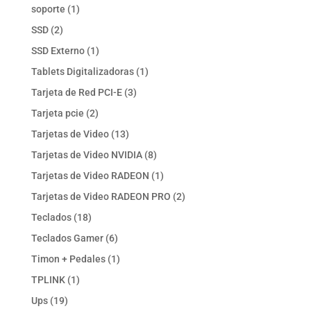
productos
1
soporte
1
producto
2
SSD
2
productos
1
SSD Externo
1
producto
1
Tablets Digitalizadoras
1
producto
3
Tarjeta de Red PCI-E
3
productos
2
Tarjeta pcie
2
productos
13
Tarjetas de Video
13
productos
8
Tarjetas de Video NVIDIA
8
productos
1
Tarjetas de Video RADEON
1
producto
2
Tarjetas de Video RADEON PRO
2
productos
18
Teclados
18
productos
6
Teclados Gamer
6
productos
1
Timon + Pedales
1
producto
1
TPLINK
1
producto
19
Ups
19