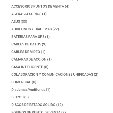
productos
4
ACCESORIOS PUNTOS DE VENTA
4
productos
1
ACERACCESORIOS
1
producto
33
ASUS
33
productos
22
AUDIFONOS Y DIADEMAS
22
productos
1
BATERIAS PARA UPS
1
producto
9
CABLES DE DATOS
9
productos
1
CABLES DE VIDEO
1
producto
1
CAMARAS DE ACCION
1
producto
8
CASA INTELIGENTE
8
productos
2
COLABORACION Y COMUNICACIONES UNIFICADAS
2
productos
6
COMERCIAL
6
productos
1
Diademas/Audífonos
1
producto
3
DISCOS
3
productos
12
DISCOS DE ESTADO SOLIDO
12
productos
2
EQUIPOS DE PUNTO DE VENTA
2