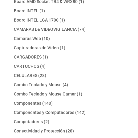
1
Board AMD Socket TR4 & WRX80
1
producto
1
Board INTEL
1
producto
1
Board INTEL LGA 1700
1
producto
74
CÁMARAS DE VIDEOVIGILANCIA
74
productos
10
Camaras Web
10
productos
1
Capturadoras de Video
1
producto
1
CARGADORES
1
producto
4
CARTUCHOS
4
productos
28
CELULARES
28
productos
4
Combo Teclado y Mouse
4
productos
1
Combo Teclado y Mouse Gamer
1
producto
140
Componentes
140
productos
142
Componentes y Computadores
142
productos
2
Computadores
2
productos
28
Conectividad y Protección
28
productos