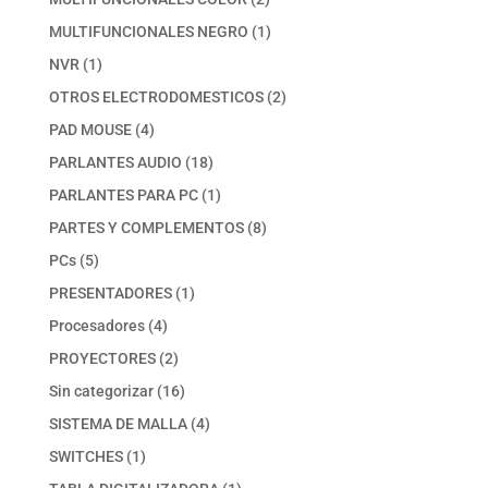
productos
1
MULTIFUNCIONALES NEGRO
1
producto
1
NVR
1
producto
2
OTROS ELECTRODOMESTICOS
2
productos
4
PAD MOUSE
4
productos
18
PARLANTES AUDIO
18
productos
1
PARLANTES PARA PC
1
producto
8
PARTES Y COMPLEMENTOS
8
productos
5
PCs
5
productos
1
PRESENTADORES
1
producto
4
Procesadores
4
productos
2
PROYECTORES
2
productos
16
Sin categorizar
16
productos
4
SISTEMA DE MALLA
4
productos
1
SWITCHES
1
producto
1