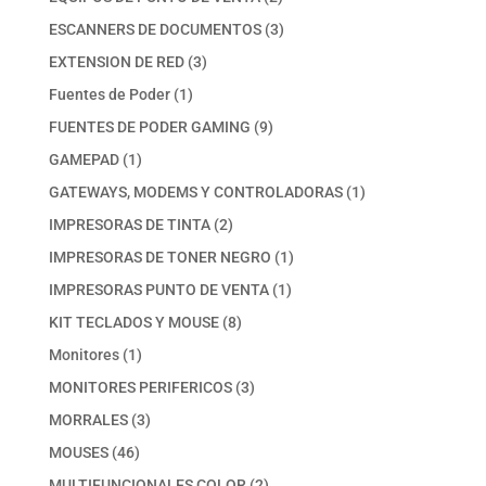
productos
3
ESCANNERS DE DOCUMENTOS
3
productos
3
EXTENSION DE RED
3
productos
1
Fuentes de Poder
1
producto
9
FUENTES DE PODER GAMING
9
productos
1
GAMEPAD
1
producto
1
GATEWAYS, MODEMS Y CONTROLADORAS
1
producto
2
IMPRESORAS DE TINTA
2
productos
1
IMPRESORAS DE TONER NEGRO
1
producto
1
IMPRESORAS PUNTO DE VENTA
1
producto
8
KIT TECLADOS Y MOUSE
8
productos
1
Monitores
1
producto
3
MONITORES PERIFERICOS
3
productos
3
MORRALES
3
productos
46
MOUSES
46
productos
2
MULTIFUNCIONALES COLOR
2