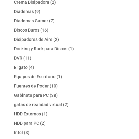
2
Crema Disipadora
2
productos
9
Diademas
9
productos
7
Diademas Gamer
7
productos
16
Discos Duros
16
productos
2
Disipadores de Aire
2
productos
1
Docking y Rack para Discos
1
producto
11
DVR
11
productos
4
El gato
4
productos
1
Equipos de Escritorio
1
producto
10
Fuentes de Poder
10
productos
38
Gabinete para PC
38
productos
2
gafas de realidad virtual
2
productos
1
HDD Externos
1
producto
2
HDD para PC
2
productos
3
Intel
3