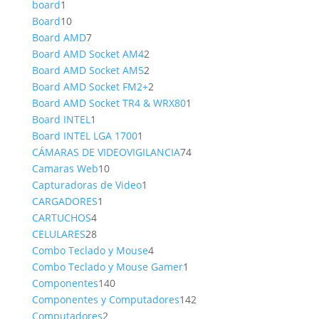
1
producto
board
1
producto
10
Board
10
productos
7
Board AMD
7
productos
2
Board AMD Socket AM4
2
productos
2
Board AMD Socket AM5
2
productos
2
Board AMD Socket FM2+
2
productos
1
Board AMD Socket TR4 & WRX80
1
1
producto
Board INTEL
1
producto
1
Board INTEL LGA 1700
1
producto
74
CÁMARAS DE VIDEOVIGILANCIA
74
10
productos
Camaras Web
10
productos
1
Capturadoras de Video
1
1
producto
CARGADORES
1
4
producto
CARTUCHOS
4
productos
28
CELULARES
28
productos
4
Combo Teclado y Mouse
4
productos
1
Combo Teclado y Mouse Gamer
1
140
producto
Componentes
140
productos
142
Componentes y Computadores
142
2
productos
Computadores
2