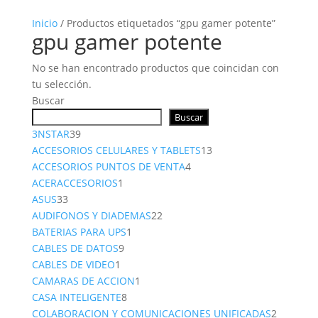
Inicio
/ Productos etiquetados “gpu gamer potente”
gpu gamer potente
No se han encontrado productos que coincidan con
tu selección.
Buscar
Buscar
39
3NSTAR
39
productos
13
ACCESORIOS CELULARES Y TABLETS
13
4
productos
ACCESORIOS PUNTOS DE VENTA
4
1
productos
ACERACCESORIOS
1
33
producto
ASUS
33
productos
22
AUDIFONOS Y DIADEMAS
22
1
productos
BATERIAS PARA UPS
1
9
producto
CABLES DE DATOS
9
1
productos
CABLES DE VIDEO
1
producto
1
CAMARAS DE ACCION
1
8
producto
CASA INTELIGENTE
8
productos
2
COLABORACION Y COMUNICACIONES UNIFICADAS
2