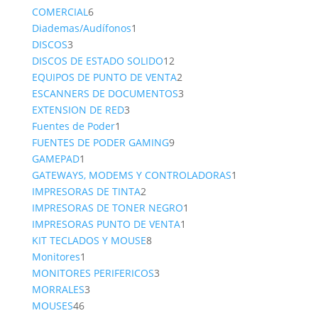
6
product
COMERCIAL
6
productos
1
Diademas/Audífonos
1
3
producto
DISCOS
3
productos
12
DISCOS DE ESTADO SOLIDO
12
productos
2
EQUIPOS DE PUNTO DE VENTA
2
productos
3
ESCANNERS DE DOCUMENTOS
3
3
productos
EXTENSION DE RED
3
1
productos
Fuentes de Poder
1
producto
9
FUENTES DE PODER GAMING
9
1
productos
GAMEPAD
1
producto
1
GATEWAYS, MODEMS Y CONTROLADORAS
1
2
producto
IMPRESORAS DE TINTA
2
productos
1
IMPRESORAS DE TONER NEGRO
1
1
producto
IMPRESORAS PUNTO DE VENTA
1
8
producto
KIT TECLADOS Y MOUSE
8
1
productos
Monitores
1
producto
3
MONITORES PERIFERICOS
3
3
productos
MORRALES
3
46
productos
MOUSES
46