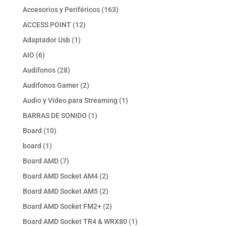
productos
163
Accesorios y Periféricos
163
productos
12
ACCESS POINT
12
productos
1
Adaptador Usb
1
producto
6
AIO
6
productos
28
Audifonos
28
productos
2
Audifonos Gamer
2
productos
1
Audio y Video para Streaming
1
producto
1
BARRAS DE SONIDO
1
producto
10
Board
10
productos
1
board
1
producto
7
Board AMD
7
productos
2
Board AMD Socket AM4
2
productos
2
Board AMD Socket AM5
2
productos
2
Board AMD Socket FM2+
2
productos
1
Board AMD Socket TR4 & WRX80
1