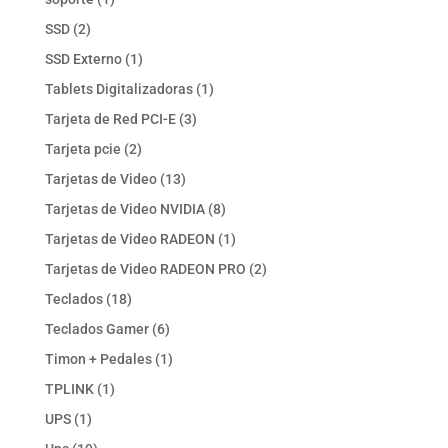
producto
2
SSD
2
productos
1
SSD Externo
1
producto
1
Tablets Digitalizadoras
1
producto
3
Tarjeta de Red PCI-E
3
productos
2
Tarjeta pcie
2
productos
13
Tarjetas de Video
13
productos
8
Tarjetas de Video NVIDIA
8
productos
1
Tarjetas de Video RADEON
1
producto
2
Tarjetas de Video RADEON PRO
2
productos
18
Teclados
18
productos
6
Teclados Gamer
6
productos
1
Timon + Pedales
1
producto
1
TPLINK
1
producto
1
UPS
1
producto
19