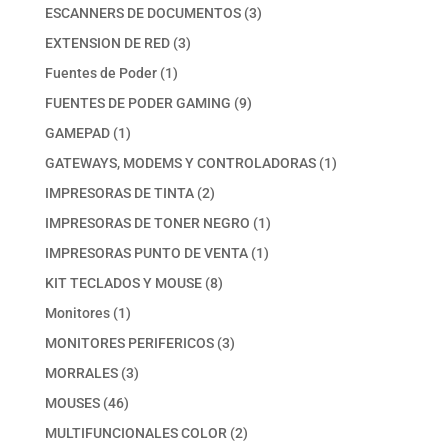
productos
3
ESCANNERS DE DOCUMENTOS
3
productos
3
EXTENSION DE RED
3
productos
1
Fuentes de Poder
1
producto
9
FUENTES DE PODER GAMING
9
productos
1
GAMEPAD
1
producto
1
GATEWAYS, MODEMS Y CONTROLADORAS
1
producto
2
IMPRESORAS DE TINTA
2
productos
1
IMPRESORAS DE TONER NEGRO
1
producto
1
IMPRESORAS PUNTO DE VENTA
1
producto
8
KIT TECLADOS Y MOUSE
8
productos
1
Monitores
1
producto
3
MONITORES PERIFERICOS
3
productos
3
MORRALES
3
productos
46
MOUSES
46
productos
2
MULTIFUNCIONALES COLOR
2