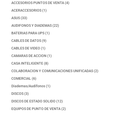
productos
4
ACCESORIOS PUNTOS DE VENTA
4
productos
1
ACERACCESORIOS
1
producto
33
ASUS
33
productos
22
AUDIFONOS Y DIADEMAS
22
productos
1
BATERIAS PARA UPS
1
producto
9
CABLES DE DATOS
9
productos
1
CABLES DE VIDEO
1
producto
1
CAMARAS DE ACCION
1
producto
8
CASA INTELIGENTE
8
productos
2
COLABORACION Y COMUNICACIONES UNIFICADAS
2
productos
6
COMERCIAL
6
productos
1
Diademas/Audífonos
1
producto
3
DISCOS
3
productos
12
DISCOS DE ESTADO SOLIDO
12
productos
2
EQUIPOS DE PUNTO DE VENTA
2