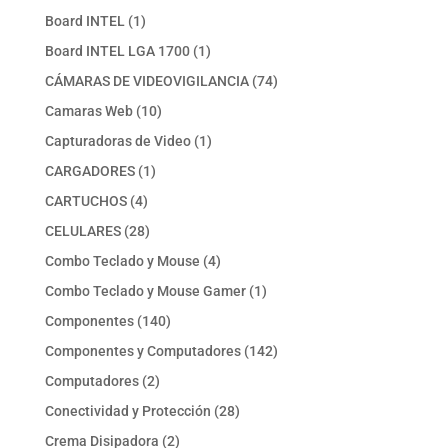
producto
1
Board INTEL
1
producto
1
Board INTEL LGA 1700
1
producto
74
CÁMARAS DE VIDEOVIGILANCIA
74
productos
10
Camaras Web
10
productos
1
Capturadoras de Video
1
producto
1
CARGADORES
1
producto
4
CARTUCHOS
4
productos
28
CELULARES
28
productos
4
Combo Teclado y Mouse
4
productos
1
Combo Teclado y Mouse Gamer
1
producto
140
Componentes
140
productos
142
Componentes y Computadores
142
productos
2
Computadores
2
productos
28
Conectividad y Protección
28
productos
2
Crema Disipadora
2