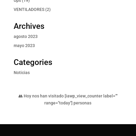
Ups
19
productos
2
VENTILADORES
2
productos
Archives
agosto 2023
mayo 2023
Categories
Noticias
👥 Hoy nos han visitado [iawp_view_counter label=""
range="today"] personas