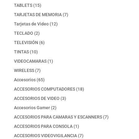
producto
15
TABLETS
15
productos
7
TARJETAS DE MEMORIA
7
productos
12
Tarjetas de Video
12
productos
2
TECLADO
2
productos
6
TELEVISIÓN
6
productos
10
TINTAS
10
productos
1
VIDEOCAMARAS
1
producto
7
WIRELESS
7
productos
65
Accesorios
65
productos
18
ACCESORIOS COMPUTADORES
18
productos
3
ACCESORIOS DE VIDEO
3
productos
2
Accesorios Gamer
2
productos
7
ACCESORIOS PARA CAMARAS Y ESCANNERS
7
productos
1
ACCESORIOS PARA CONSOLA
1
producto
7
ACCESORIOS VIDEOVIGILANCIA
7