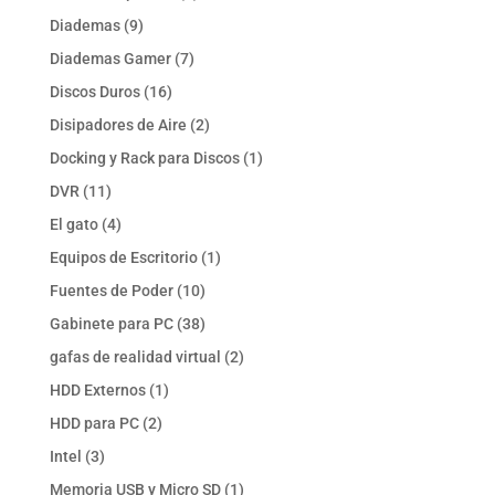
productos
9
Diademas
9
productos
7
Diademas Gamer
7
productos
16
Discos Duros
16
productos
2
Disipadores de Aire
2
productos
1
Docking y Rack para Discos
1
producto
11
DVR
11
productos
4
El gato
4
productos
1
Equipos de Escritorio
1
producto
10
Fuentes de Poder
10
productos
38
Gabinete para PC
38
productos
2
gafas de realidad virtual
2
productos
1
HDD Externos
1
producto
2
HDD para PC
2
productos
3
Intel
3
productos
1
Memoria USB y Micro SD
1