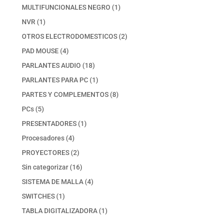
productos
1
MULTIFUNCIONALES NEGRO
1
producto
1
NVR
1
producto
2
OTROS ELECTRODOMESTICOS
2
productos
4
PAD MOUSE
4
productos
18
PARLANTES AUDIO
18
productos
1
PARLANTES PARA PC
1
producto
8
PARTES Y COMPLEMENTOS
8
productos
5
PCs
5
productos
1
PRESENTADORES
1
producto
4
Procesadores
4
productos
2
PROYECTORES
2
productos
16
Sin categorizar
16
productos
4
SISTEMA DE MALLA
4
productos
1
SWITCHES
1
producto
1
TABLA DIGITALIZADORA
1