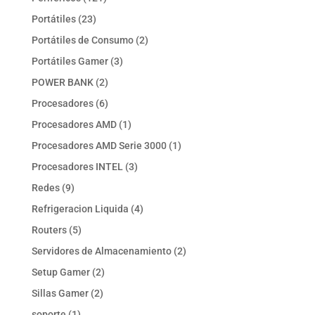
productos
23
Portátiles
23
productos
2
Portátiles de Consumo
2
productos
3
Portátiles Gamer
3
productos
2
POWER BANK
2
productos
6
Procesadores
6
productos
1
Procesadores AMD
1
producto
1
Procesadores AMD Serie 3000
1
producto
3
Procesadores INTEL
3
productos
9
Redes
9
productos
4
Refrigeracion Liquida
4
productos
5
Routers
5
productos
2
Servidores de Almacenamiento
2
productos
2
Setup Gamer
2
productos
2
Sillas Gamer
2
productos
1
soporte
1