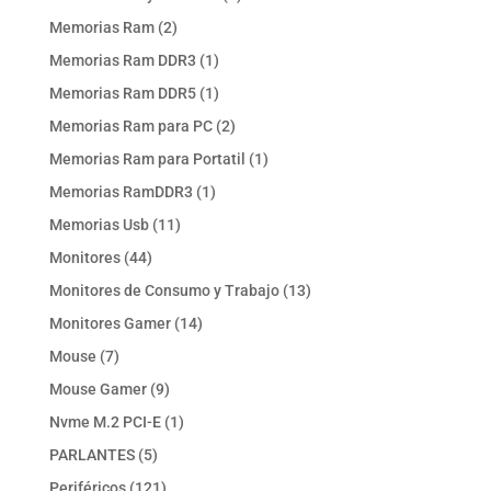
producto
2
Memorias Ram
2
productos
1
Memorias Ram DDR3
1
producto
1
Memorias Ram DDR5
1
producto
2
Memorias Ram para PC
2
productos
1
Memorias Ram para Portatil
1
producto
1
Memorias RamDDR3
1
producto
11
Memorias Usb
11
productos
44
Monitores
44
productos
13
Monitores de Consumo y Trabajo
13
productos
14
Monitores Gamer
14
productos
7
Mouse
7
productos
9
Mouse Gamer
9
productos
1
Nvme M.2 PCI-E
1
producto
5
PARLANTES
5
productos
121
Periféricos
121