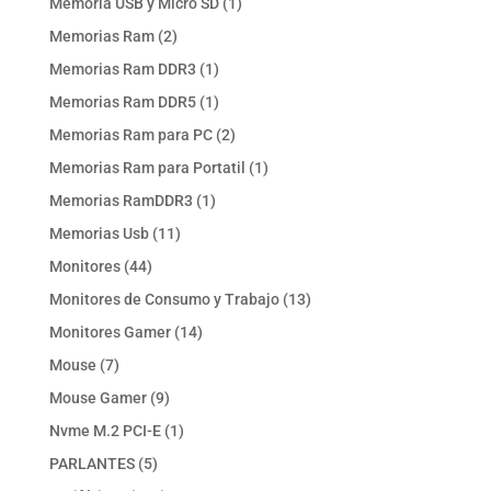
1
Memoria USB y Micro SD
1
producto
2
Memorias Ram
2
productos
1
Memorias Ram DDR3
1
producto
1
Memorias Ram DDR5
1
producto
2
Memorias Ram para PC
2
productos
1
Memorias Ram para Portatil
1
producto
1
Memorias RamDDR3
1
producto
11
Memorias Usb
11
productos
44
Monitores
44
productos
13
Monitores de Consumo y Trabajo
13
productos
14
Monitores Gamer
14
productos
7
Mouse
7
productos
9
Mouse Gamer
9
productos
1
Nvme M.2 PCI-E
1
producto
5
PARLANTES
5
productos