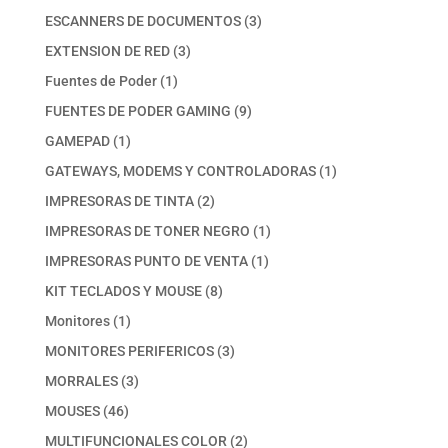
productos
3
ESCANNERS DE DOCUMENTOS
3
productos
3
EXTENSION DE RED
3
productos
1
Fuentes de Poder
1
producto
9
FUENTES DE PODER GAMING
9
productos
1
GAMEPAD
1
producto
1
GATEWAYS, MODEMS Y CONTROLADORAS
1
producto
2
IMPRESORAS DE TINTA
2
productos
1
IMPRESORAS DE TONER NEGRO
1
producto
1
IMPRESORAS PUNTO DE VENTA
1
producto
8
KIT TECLADOS Y MOUSE
8
productos
1
Monitores
1
producto
3
MONITORES PERIFERICOS
3
productos
3
MORRALES
3
productos
46
MOUSES
46
productos
2
MULTIFUNCIONALES COLOR
2