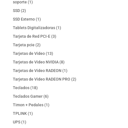
1
soporte
1
producto
2
SSD
2
productos
1
SSD Externo
1
producto
1
Tablets Digitalizadoras
1
producto
3
Tarjeta de Red PCI-E
3
productos
2
Tarjeta pcie
2
productos
13
Tarjetas de Video
13
productos
8
Tarjetas de Video NVIDIA
8
productos
1
Tarjetas de Video RADEON
1
producto
2
Tarjetas de Video RADEON PRO
2
productos
18
Teclados
18
productos
6
Teclados Gamer
6
productos
1
Timon + Pedales
1
producto
1
TPLINK
1
producto
1
UPS
1