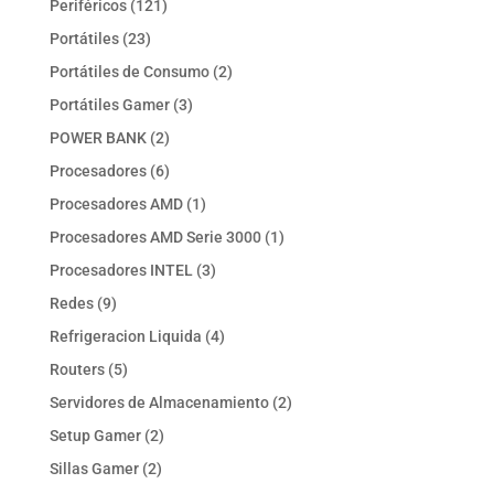
121
Periféricos
121
productos
23
Portátiles
23
productos
2
Portátiles de Consumo
2
productos
3
Portátiles Gamer
3
productos
2
POWER BANK
2
productos
6
Procesadores
6
productos
1
Procesadores AMD
1
producto
1
Procesadores AMD Serie 3000
1
producto
3
Procesadores INTEL
3
productos
9
Redes
9
productos
4
Refrigeracion Liquida
4
productos
5
Routers
5
productos
2
Servidores de Almacenamiento
2
productos
2
Setup Gamer
2
productos
2
Sillas Gamer
2
productos