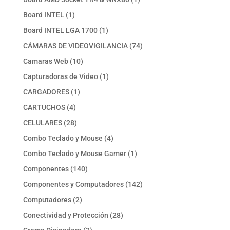
producto
1
Board INTEL
1
producto
1
Board INTEL LGA 1700
1
producto
74
CÁMARAS DE VIDEOVIGILANCIA
74
productos
10
Camaras Web
10
productos
1
Capturadoras de Video
1
producto
1
CARGADORES
1
producto
4
CARTUCHOS
4
productos
28
CELULARES
28
productos
4
Combo Teclado y Mouse
4
productos
1
Combo Teclado y Mouse Gamer
1
producto
140
Componentes
140
productos
142
Componentes y Computadores
142
productos
2
Computadores
2
productos
28
Conectividad y Protección
28
productos