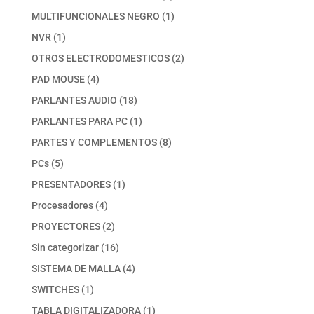
productos
1
MULTIFUNCIONALES NEGRO
1
producto
1
NVR
1
producto
2
OTROS ELECTRODOMESTICOS
2
productos
4
PAD MOUSE
4
productos
18
PARLANTES AUDIO
18
productos
1
PARLANTES PARA PC
1
producto
8
PARTES Y COMPLEMENTOS
8
productos
5
PCs
5
productos
1
PRESENTADORES
1
producto
4
Procesadores
4
productos
2
PROYECTORES
2
productos
16
Sin categorizar
16
productos
4
SISTEMA DE MALLA
4
productos
1
SWITCHES
1
producto
1
TABLA DIGITALIZADORA
1