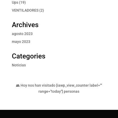
producto
19
Ups
19
productos
2
VENTILADORES
2
productos
Archives
agosto 2023
mayo 2023
Categories
Noticias
👥 Hoy nos han visitado [iawp_view_counter label=""
range="today"] personas