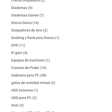
2
Crema Disipadora
2
productos
9
Diademas
9
productos
7
Diademas Gamer
7
productos
16
Discos Duros
16
productos
2
Disipadores de Aire
2
productos
1
Docking y Rack para Discos
1
producto
11
DVR
11
productos
4
El gato
4
productos
1
Equipos de Escritorio
1
producto
10
Fuentes de Poder
10
productos
38
Gabinete para PC
38
productos
2
gafas de realidad virtual
2
productos
1
HDD Externos
1
producto
2
HDD para PC
2
productos
3
Intel
3
productos