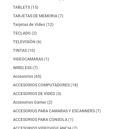
producto
15
TABLETS
15
productos
7
TARJETAS DE MEMORIA
7
productos
12
Tarjetas de Video
12
productos
2
TECLADO
2
productos
6
TELEVISIÓN
6
productos
10
TINTAS
10
productos
1
VIDEOCAMARAS
1
producto
7
WIRELESS
7
productos
65
Accesorios
65
productos
18
ACCESORIOS COMPUTADORES
18
productos
3
ACCESORIOS DE VIDEO
3
productos
2
Accesorios Gamer
2
productos
7
ACCESORIOS PARA CAMARAS Y ESCANNERS
7
productos
1
ACCESORIOS PARA CONSOLA
1
producto
7
ACCESORIOS VIDEOVIGILANCIA
7