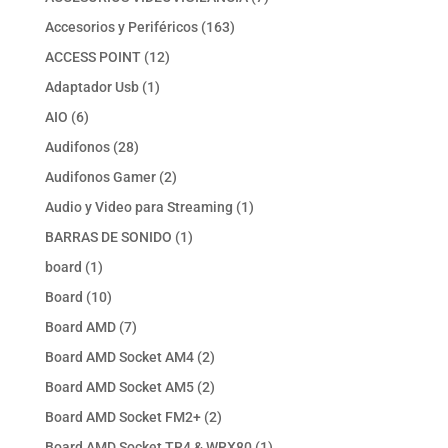
productos
163
Accesorios y Periféricos
163
productos
12
ACCESS POINT
12
productos
1
Adaptador Usb
1
producto
6
AIO
6
productos
28
Audifonos
28
productos
2
Audifonos Gamer
2
productos
1
Audio y Video para Streaming
1
producto
1
BARRAS DE SONIDO
1
producto
1
board
1
producto
10
Board
10
productos
7
Board AMD
7
productos
2
Board AMD Socket AM4
2
productos
2
Board AMD Socket AM5
2
productos
2
Board AMD Socket FM2+
2
productos
1
Board AMD Socket TR4 & WRX80
1