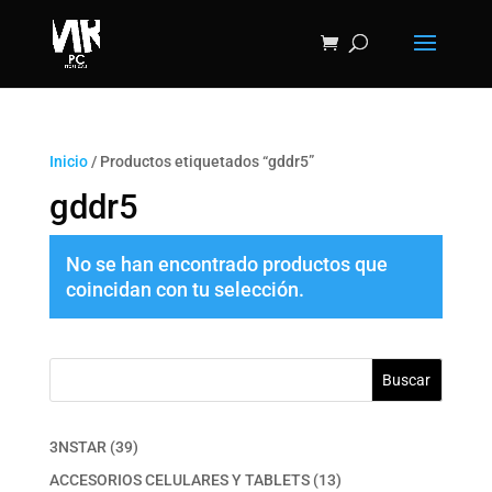
Inicio
/ Productos etiquetados “gddr5”
gddr5
No se han encontrado productos que
coincidan con tu selección.
Buscar
39
3NSTAR
39
productos
13
ACCESORIOS CELULARES Y TABLETS
13