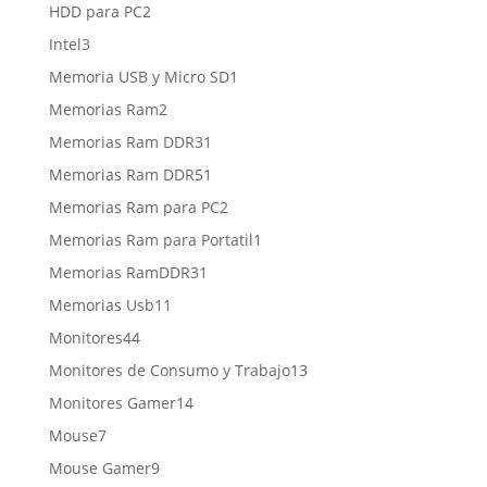
producto
2
HDD para PC
2
productos
3
Intel
3
productos
1
Memoria USB y Micro SD
1
producto
2
Memorias Ram
2
productos
1
Memorias Ram DDR3
1
producto
1
Memorias Ram DDR5
1
producto
2
Memorias Ram para PC
2
productos
1
Memorias Ram para Portatil
1
producto
1
Memorias RamDDR3
1
producto
11
Memorias Usb
11
productos
44
Monitores
44
productos
13
Monitores de Consumo y Trabajo
13
productos
14
Monitores Gamer
14
productos
7
Mouse
7
productos
9
Mouse Gamer
9