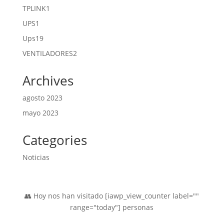
producto
1
TPLINK
1
producto
1
UPS
1
producto
19
Ups
19
productos
2
VENTILADORES
2
productos
Archives
agosto 2023
mayo 2023
Categories
Noticias
👥 Hoy nos han visitado [iawp_view_counter label=""
range="today"] personas