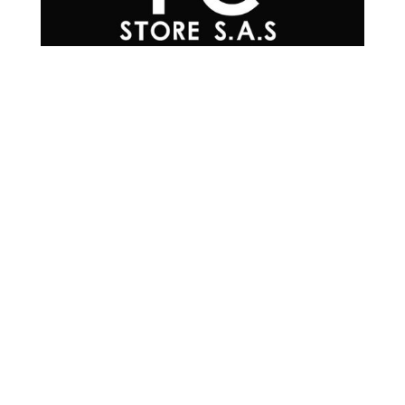
Teléfonos

+57 601 7048502
+57
310 565 0594
+57
302 215 0576
+57
304 200 3817
+57
300 293 4930
Correo Electrónico

info@mrpc.com.co
Ubicación

Cra 15 #78-33,
Locales 2-224/2-225