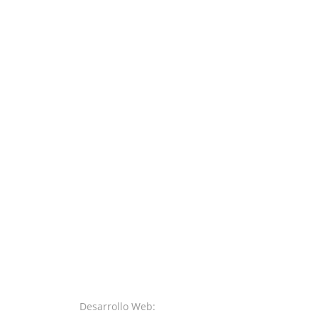
Desarrollo Web:
SystemsWeb.Net