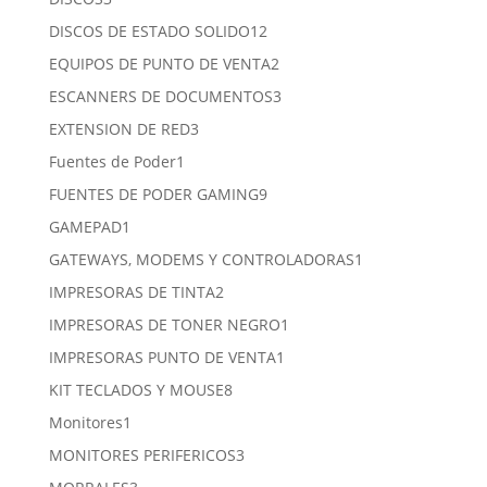
productos
12
DISCOS DE ESTADO SOLIDO
12
productos
2
EQUIPOS DE PUNTO DE VENTA
2
productos
3
ESCANNERS DE DOCUMENTOS
3
productos
3
EXTENSION DE RED
3
productos
1
Fuentes de Poder
1
producto
9
FUENTES DE PODER GAMING
9
productos
1
GAMEPAD
1
producto
1
GATEWAYS, MODEMS Y CONTROLADORAS
1
producto
2
IMPRESORAS DE TINTA
2
productos
1
IMPRESORAS DE TONER NEGRO
1
producto
1
IMPRESORAS PUNTO DE VENTA
1
producto
8
KIT TECLADOS Y MOUSE
8
productos
1
Monitores
1
producto
3
MONITORES PERIFERICOS
3
productos
3