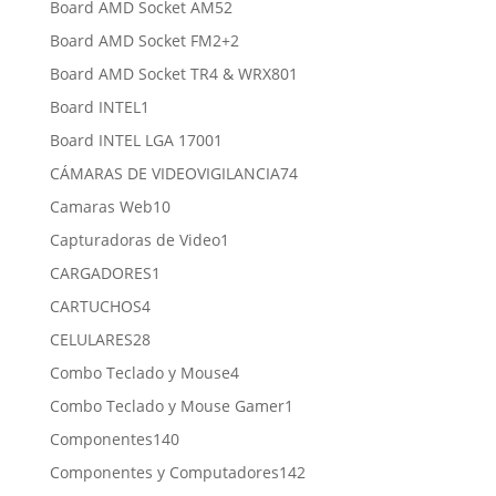
2
Board AMD Socket AM5
2
productos
2
Board AMD Socket FM2+
2
productos
1
Board AMD Socket TR4 & WRX80
1
producto
1
Board INTEL
1
producto
1
Board INTEL LGA 1700
1
producto
74
CÁMARAS DE VIDEOVIGILANCIA
74
productos
10
Camaras Web
10
productos
1
Capturadoras de Video
1
producto
1
CARGADORES
1
producto
4
CARTUCHOS
4
productos
28
CELULARES
28
productos
4
Combo Teclado y Mouse
4
productos
1
Combo Teclado y Mouse Gamer
1
producto
140
Componentes
140
productos
142
Componentes y Computadores
142