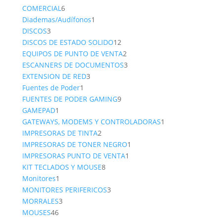
6
product
COMERCIAL
6
productos
1
Diademas/Audífonos
1
3
producto
DISCOS
3
productos
12
DISCOS DE ESTADO SOLIDO
12
productos
2
EQUIPOS DE PUNTO DE VENTA
2
productos
3
ESCANNERS DE DOCUMENTOS
3
3
productos
EXTENSION DE RED
3
1
productos
Fuentes de Poder
1
producto
9
FUENTES DE PODER GAMING
9
1
productos
GAMEPAD
1
producto
1
GATEWAYS, MODEMS Y CONTROLADORAS
1
2
producto
IMPRESORAS DE TINTA
2
productos
1
IMPRESORAS DE TONER NEGRO
1
1
producto
IMPRESORAS PUNTO DE VENTA
1
8
producto
KIT TECLADOS Y MOUSE
8
1
productos
Monitores
1
producto
3
MONITORES PERIFERICOS
3
3
productos
MORRALES
3
46
productos
MOUSES
46