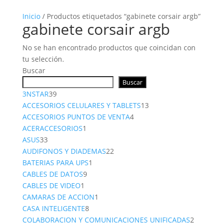
Inicio
/ Productos etiquetados “gabinete corsair argb”
gabinete corsair argb
No se han encontrado productos que coincidan con
tu selección.
Buscar
Buscar
39
3NSTAR
39
productos
13
ACCESORIOS CELULARES Y TABLETS
13
4
productos
ACCESORIOS PUNTOS DE VENTA
4
1
productos
ACERACCESORIOS
1
33
producto
ASUS
33
productos
22
AUDIFONOS Y DIADEMAS
22
1
productos
BATERIAS PARA UPS
1
9
producto
CABLES DE DATOS
9
1
productos
CABLES DE VIDEO
1
producto
1
CAMARAS DE ACCION
1
8
producto
CASA INTELIGENTE
8
productos
2
COLABORACION Y COMUNICACIONES UNIFICADAS
2