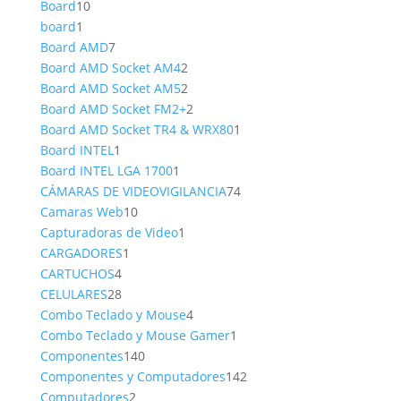
10
producto
Board
10
1
productos
board
1
producto
7
Board AMD
7
productos
2
Board AMD Socket AM4
2
productos
2
Board AMD Socket AM5
2
productos
2
Board AMD Socket FM2+
2
productos
1
Board AMD Socket TR4 & WRX80
1
1
producto
Board INTEL
1
producto
1
Board INTEL LGA 1700
1
producto
74
CÁMARAS DE VIDEOVIGILANCIA
74
10
productos
Camaras Web
10
productos
1
Capturadoras de Video
1
1
producto
CARGADORES
1
4
producto
CARTUCHOS
4
productos
28
CELULARES
28
productos
4
Combo Teclado y Mouse
4
productos
1
Combo Teclado y Mouse Gamer
1
140
producto
Componentes
140
productos
142
Componentes y Computadores
142
2
productos
Computadores
2