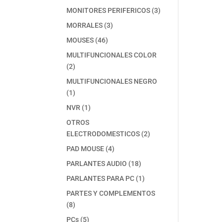
producto
3
MONITORES PERIFERICOS
3
productos
3
MORRALES
3
productos
46
MOUSES
46
productos
MULTIFUNCIONALES COLOR
2
2
productos
MULTIFUNCIONALES NEGRO
1
1
producto
1
NVR
1
producto
OTROS
2
ELECTRODOMESTICOS
2
productos
4
PAD MOUSE
4
productos
18
PARLANTES AUDIO
18
productos
1
PARLANTES PARA PC
1
producto
PARTES Y COMPLEMENTOS
8
8
productos
5
PCs
5