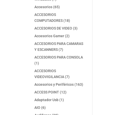
productos
65
Accesorios
65
productos
ACCESORIOS
18
COMPUTADORES
18
productos
3
ACCESORIOS DE VIDEO
3
productos
2
Accesorios Gamer
2
productos
ACCESORIOS PARA CAMARAS
7
Y ESCANNERS
7
productos
ACCESORIOS PARA CONSOLA
1
1
producto
ACCESORIOS
7
VIDEOVIGILANCIA
7
productos
163
Accesorios y Periféricos
163
productos
12
ACCESS POINT
12
productos
1
Adaptador Usb
1
producto
6
AIO
6
productos