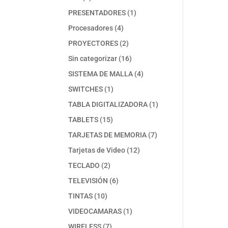
productos
1
PRESENTADORES
1
producto
4
Procesadores
4
productos
2
PROYECTORES
2
productos
16
Sin categorizar
16
productos
4
SISTEMA DE MALLA
4
productos
1
SWITCHES
1
producto
1
TABLA DIGITALIZADORA
1
producto
15
TABLETS
15
productos
7
TARJETAS DE MEMORIA
7
productos
12
Tarjetas de Video
12
productos
2
TECLADO
2
productos
6
TELEVISIÓN
6
productos
10
TINTAS
10
productos
1
VIDEOCAMARAS
1
producto
7
WIRELESS
7