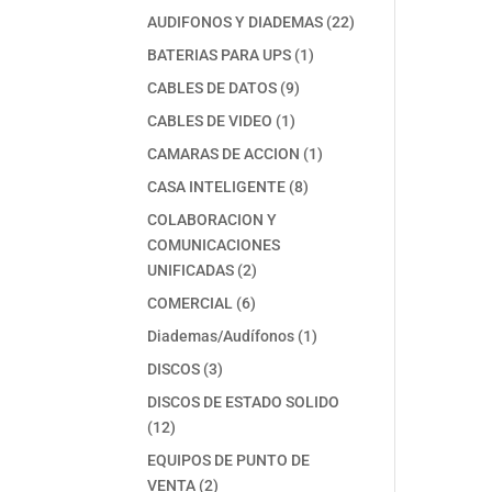
productos
22
AUDIFONOS Y DIADEMAS
22
productos
1
BATERIAS PARA UPS
1
producto
9
CABLES DE DATOS
9
productos
1
CABLES DE VIDEO
1
producto
1
CAMARAS DE ACCION
1
producto
8
CASA INTELIGENTE
8
productos
COLABORACION Y
COMUNICACIONES
2
UNIFICADAS
2
productos
6
COMERCIAL
6
productos
1
Diademas/Audífonos
1
producto
3
DISCOS
3
productos
DISCOS DE ESTADO SOLIDO
12
12
productos
EQUIPOS DE PUNTO DE
2
VENTA
2