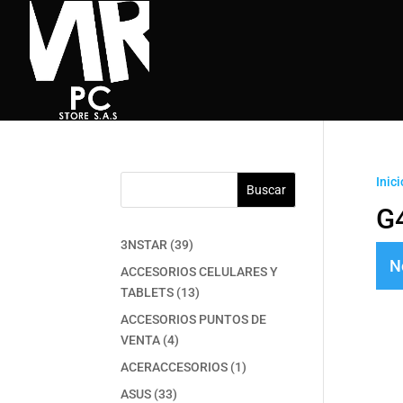
Inici
Buscar
G
39
3NSTAR
39
N
productos
ACCESORIOS CELULARES Y
13
TABLETS
13
productos
ACCESORIOS PUNTOS DE
4
VENTA
4
productos
1
ACERACCESORIOS
1
producto
33
ASUS
33