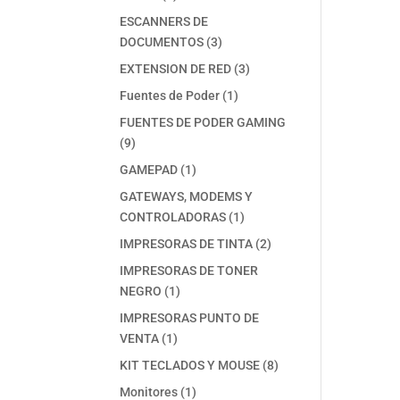
productos
ESCANNERS DE
3
DOCUMENTOS
3
productos
3
EXTENSION DE RED
3
productos
1
Fuentes de Poder
1
producto
FUENTES DE PODER GAMING
9
9
productos
1
GAMEPAD
1
producto
GATEWAYS, MODEMS Y
1
CONTROLADORAS
1
producto
2
IMPRESORAS DE TINTA
2
productos
IMPRESORAS DE TONER
1
NEGRO
1
producto
IMPRESORAS PUNTO DE
1
VENTA
1
producto
8
KIT TECLADOS Y MOUSE
8
productos
1
Monitores
1