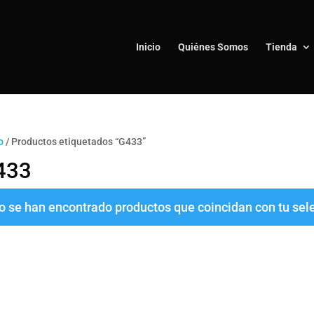
Inicio
Quiénes Somos
Tienda
o
/ Productos etiquetados “G433”
433
o se han encontrado productos que coincidan con tu sel