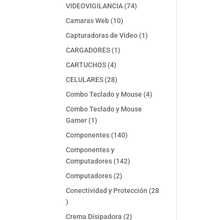
74
VIDEOVIGILANCIA
74
productos
10
Camaras Web
10
productos
1
Capturadoras de Video
1
producto
1
CARGADORES
1
producto
4
CARTUCHOS
4
productos
28
CELULARES
28
productos
4
Combo Teclado y Mouse
4
productos
Combo Teclado y Mouse
1
Gamer
1
producto
140
Componentes
140
productos
Componentes y
142
Computadores
142
productos
2
Computadores
2
productos
Conectividad y Protección
28
28
productos
2
Crema Disipadora
2