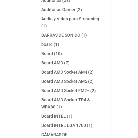
28
Audifonos
28
productos
2
Audifonos Gamer
2
productos
Audio y Video para Streaming
1
1
producto
1
BARRAS DE SONIDO
1
producto
1
board
1
producto
10
Board
10
productos
7
Board AMD
7
productos
2
Board AMD Socket AM4
2
productos
2
Board AMD Socket AM5
2
productos
2
Board AMD Socket FM2+
2
productos
Board AMD Socket TR4 &
1
WRX80
1
producto
1
Board INTEL
1
producto
1
Board INTEL LGA 1700
1
producto
CÁMARAS DE