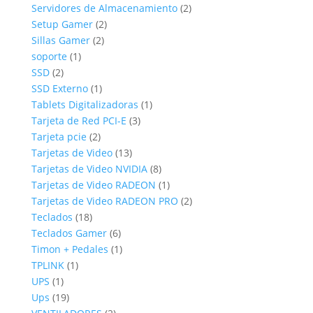
productos
2
Servidores de Almacenamiento
2
2
productos
Setup Gamer
2
2
productos
Sillas Gamer
2
1
productos
soporte
1
2
producto
SSD
2
productos
1
SSD Externo
1
producto
1
Tablets Digitalizadoras
1
3
producto
Tarjeta de Red PCI-E
3
2
productos
Tarjeta pcie
2
productos
13
Tarjetas de Video
13
productos
8
Tarjetas de Video NVIDIA
8
productos
1
Tarjetas de Video RADEON
1
producto
2
Tarjetas de Video RADEON PRO
2
18
productos
Teclados
18
productos
6
Teclados Gamer
6
productos
1
Timon + Pedales
1
1
producto
TPLINK
1
1
producto
UPS
1
producto
19
Ups
19
productos
2