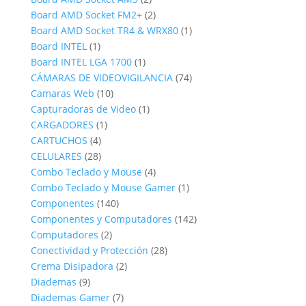
productos
2
Board AMD Socket FM2+
2
productos
1
Board AMD Socket TR4 & WRX80
1
1
producto
Board INTEL
1
producto
1
Board INTEL LGA 1700
1
producto
74
CÁMARAS DE VIDEOVIGILANCIA
74
10
productos
Camaras Web
10
productos
1
Capturadoras de Video
1
1
producto
CARGADORES
1
4
producto
CARTUCHOS
4
productos
28
CELULARES
28
productos
4
Combo Teclado y Mouse
4
productos
1
Combo Teclado y Mouse Gamer
1
140
producto
Componentes
140
productos
142
Componentes y Computadores
142
2
productos
Computadores
2
productos
28
Conectividad y Protección
28
2
productos
Crema Disipadora
2
9
productos
Diademas
9
productos
7
Diademas Gamer
7