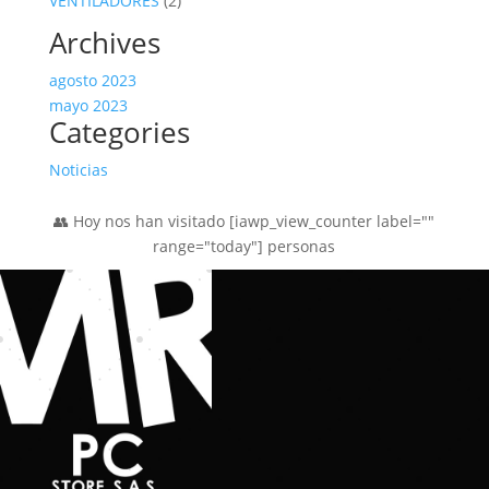
VENTILADORES
2
productos
Archives
agosto 2023
mayo 2023
Categories
Noticias
👥 Hoy nos han visitado [iawp_view_counter label=""
range="today"] personas