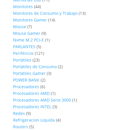
44
productos
Monitores
44
productos
13
Monitores de Consumo y Trabajo
13
14
productos
Monitores Gamer
14
7
productos
Mouse
7
productos
9
Mouse Gamer
9
productos
1
Nvme M.2 PCI-E
1
5
producto
PARLANTES
5
productos
121
Periféricos
121
23
productos
Portátiles
23
productos
2
Portátiles de Consumo
2
3
productos
Portátiles Gamer
3
2
productos
POWER BANK
2
6
productos
Procesadores
6
productos
1
Procesadores AMD
1
producto
1
Procesadores AMD Serie 3000
1
3
producto
Procesadores INTEL
3
9
productos
Redes
9
productos
4
Refrigeracion Liquida
4
5
productos
Routers
5