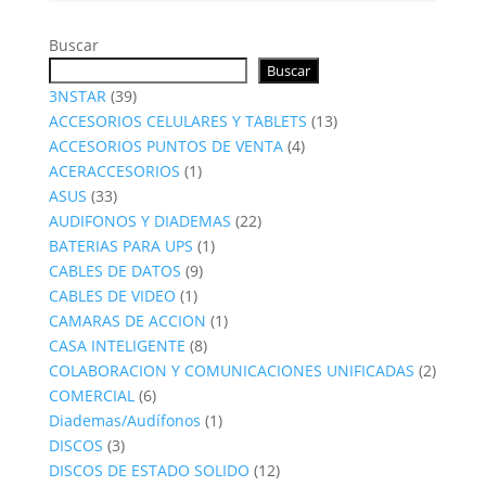
Buscar
Buscar
39
3NSTAR
39
productos
13
ACCESORIOS CELULARES Y TABLETS
13
4
productos
ACCESORIOS PUNTOS DE VENTA
4
1
productos
ACERACCESORIOS
1
33
producto
ASUS
33
productos
22
AUDIFONOS Y DIADEMAS
22
1
productos
BATERIAS PARA UPS
1
9
producto
CABLES DE DATOS
9
1
productos
CABLES DE VIDEO
1
producto
1
CAMARAS DE ACCION
1
8
producto
CASA INTELIGENTE
8
productos
2
COLABORACION Y COMUNICACIONES UNIFICADAS
2
6
produc
COMERCIAL
6
productos
1
Diademas/Audífonos
1
3
producto
DISCOS
3
productos
12
DISCOS DE ESTADO SOLIDO
12