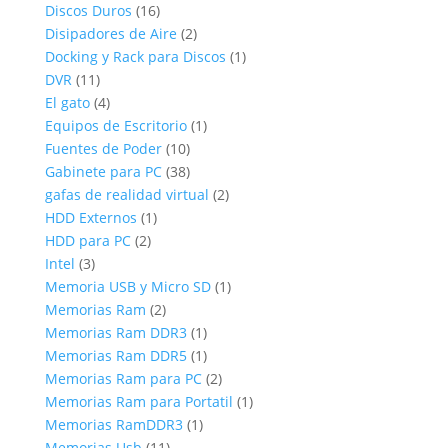
16
productos
Discos Duros
16
productos
2
Disipadores de Aire
2
productos
1
Docking y Rack para Discos
1
11
producto
DVR
11
productos
4
El gato
4
productos
1
Equipos de Escritorio
1
10
producto
Fuentes de Poder
10
productos
38
Gabinete para PC
38
productos
2
gafas de realidad virtual
2
1
productos
HDD Externos
1
2
producto
HDD para PC
2
3
productos
Intel
3
productos
1
Memoria USB y Micro SD
1
2
producto
Memorias Ram
2
productos
1
Memorias Ram DDR3
1
producto
1
Memorias Ram DDR5
1
producto
2
Memorias Ram para PC
2
productos
1
Memorias Ram para Portatil
1
1
producto
Memorias RamDDR3
1
11
producto
Memorias Usb
11