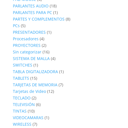
productos
18
PARLANTES AUDIO
18
productos
1
PARLANTES PARA PC
1
producto
8
PARTES Y COMPLEMENTOS
8
5
productos
PCs
5
productos
1
PRESENTADORES
1
4
producto
Procesadores
4
productos
2
PROYECTORES
2
productos
16
Sin categorizar
16
productos
4
SISTEMA DE MALLA
4
1
productos
SWITCHES
1
producto
1
TABLA DIGITALIZADORA
1
15
producto
TABLETS
15
productos
7
TARJETAS DE MEMORIA
7
12
productos
Tarjetas de Video
12
2
productos
TECLADO
2
productos
6
TELEVISIÓN
6
10
productos
TINTAS
10
productos
1
VIDEOCAMARAS
1
7
producto
WIRELESS
7