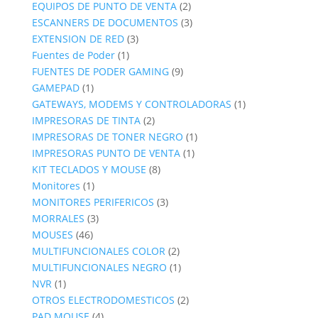
productos
2
EQUIPOS DE PUNTO DE VENTA
2
productos
3
ESCANNERS DE DOCUMENTOS
3
3
productos
EXTENSION DE RED
3
1
productos
Fuentes de Poder
1
producto
9
FUENTES DE PODER GAMING
9
1
productos
GAMEPAD
1
producto
1
GATEWAYS, MODEMS Y CONTROLADORAS
1
2
producto
IMPRESORAS DE TINTA
2
productos
1
IMPRESORAS DE TONER NEGRO
1
1
producto
IMPRESORAS PUNTO DE VENTA
1
8
producto
KIT TECLADOS Y MOUSE
8
1
productos
Monitores
1
producto
3
MONITORES PERIFERICOS
3
3
productos
MORRALES
3
46
productos
MOUSES
46
productos
2
MULTIFUNCIONALES COLOR
2
productos
1
MULTIFUNCIONALES NEGRO
1
1
producto
NVR
1
producto
2
OTROS ELECTRODOMESTICOS
2
4
productos
PAD MOUSE
4