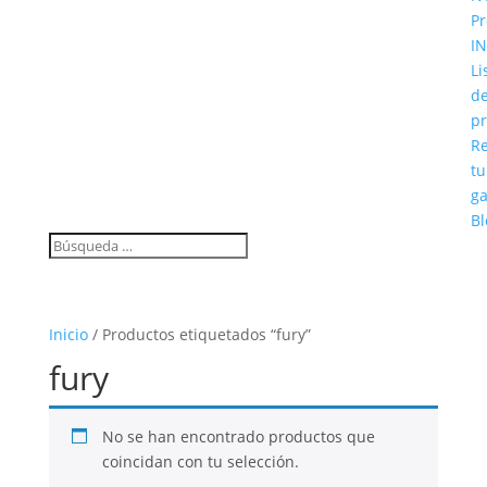
Pr
IN
Li
d
pr
Re
tu
ga
Bl
Inicio
/ Productos etiquetados “fury”
fury
No se han encontrado productos que
coincidan con tu selección.