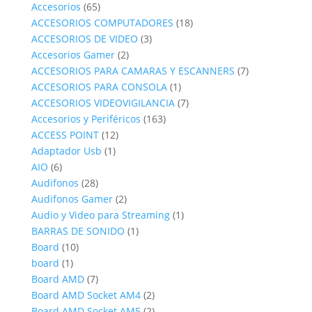
productos
65
Accesorios
65
productos
18
ACCESORIOS COMPUTADORES
18
3
productos
ACCESORIOS DE VIDEO
3
2
productos
Accesorios Gamer
2
productos
7
ACCESORIOS PARA CAMARAS Y ESCANNERS
7
1
productos
ACCESORIOS PARA CONSOLA
1
producto
7
ACCESORIOS VIDEOVIGILANCIA
7
163
productos
Accesorios y Periféricos
163
12
productos
ACCESS POINT
12
1
productos
Adaptador Usb
1
6
producto
AIO
6
productos
28
Audifonos
28
productos
2
Audifonos Gamer
2
productos
1
Audio y Video para Streaming
1
1
producto
BARRAS DE SONIDO
1
10
producto
Board
10
1
productos
board
1
producto
7
Board AMD
7
productos
2
Board AMD Socket AM4
2
productos
2
Board AMD Socket AM5
2