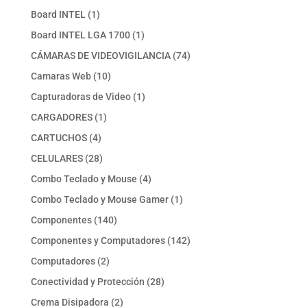
producto
1
Board INTEL
1
producto
1
Board INTEL LGA 1700
1
producto
74
CÁMARAS DE VIDEOVIGILANCIA
74
productos
10
Camaras Web
10
productos
1
Capturadoras de Video
1
producto
1
CARGADORES
1
producto
4
CARTUCHOS
4
productos
28
CELULARES
28
productos
4
Combo Teclado y Mouse
4
productos
1
Combo Teclado y Mouse Gamer
1
producto
140
Componentes
140
productos
142
Componentes y Computadores
142
productos
2
Computadores
2
productos
28
Conectividad y Protección
28
productos
2
Crema Disipadora
2