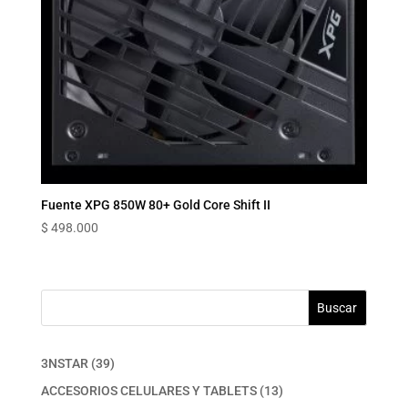
Fuente XPG 850W 80+ Gold Core Shift II
$
498.000
Buscar
39
3NSTAR
39
productos
13
ACCESORIOS CELULARES Y TABLETS
13