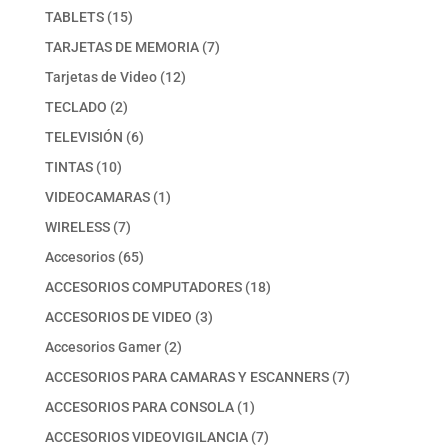
producto
15
TABLETS
15
productos
7
TARJETAS DE MEMORIA
7
productos
12
Tarjetas de Video
12
productos
2
TECLADO
2
productos
6
TELEVISIÓN
6
productos
10
TINTAS
10
productos
1
VIDEOCAMARAS
1
producto
7
WIRELESS
7
productos
65
Accesorios
65
productos
18
ACCESORIOS COMPUTADORES
18
productos
3
ACCESORIOS DE VIDEO
3
productos
2
Accesorios Gamer
2
productos
7
ACCESORIOS PARA CAMARAS Y ESCANNERS
7
productos
1
ACCESORIOS PARA CONSOLA
1
producto
7
ACCESORIOS VIDEOVIGILANCIA
7