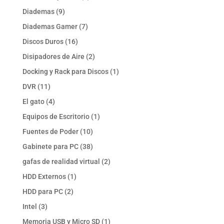
productos
9
Diademas
9
productos
7
Diademas Gamer
7
productos
16
Discos Duros
16
productos
2
Disipadores de Aire
2
productos
1
Docking y Rack para Discos
1
producto
11
DVR
11
productos
4
El gato
4
productos
1
Equipos de Escritorio
1
producto
10
Fuentes de Poder
10
productos
38
Gabinete para PC
38
productos
2
gafas de realidad virtual
2
productos
1
HDD Externos
1
producto
2
HDD para PC
2
productos
3
Intel
3
productos
1
Memoria USB y Micro SD
1