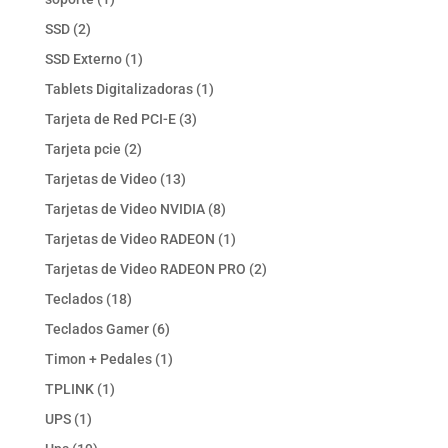
producto
2
SSD
2
productos
1
SSD Externo
1
producto
1
Tablets Digitalizadoras
1
producto
3
Tarjeta de Red PCI-E
3
productos
2
Tarjeta pcie
2
productos
13
Tarjetas de Video
13
productos
8
Tarjetas de Video NVIDIA
8
productos
1
Tarjetas de Video RADEON
1
producto
2
Tarjetas de Video RADEON PRO
2
productos
18
Teclados
18
productos
6
Teclados Gamer
6
productos
1
Timon + Pedales
1
producto
1
TPLINK
1
producto
1
UPS
1
producto
19