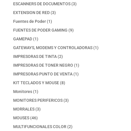
productos
3
ESCANNERS DE DOCUMENTOS
3
productos
3
EXTENSION DE RED
3
productos
1
Fuentes de Poder
1
producto
9
FUENTES DE PODER GAMING
9
productos
1
GAMEPAD
1
producto
1
GATEWAYS, MODEMS Y CONTROLADORAS
1
producto
2
IMPRESORAS DE TINTA
2
productos
1
IMPRESORAS DE TONER NEGRO
1
producto
1
IMPRESORAS PUNTO DE VENTA
1
producto
8
KIT TECLADOS Y MOUSE
8
productos
1
Monitores
1
producto
3
MONITORES PERIFERICOS
3
productos
3
MORRALES
3
productos
46
MOUSES
46
productos
2
MULTIFUNCIONALES COLOR
2