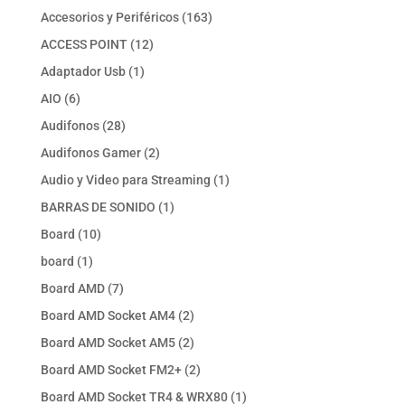
productos
163
Accesorios y Periféricos
163
productos
12
ACCESS POINT
12
productos
1
Adaptador Usb
1
producto
6
AIO
6
productos
28
Audifonos
28
productos
2
Audifonos Gamer
2
productos
1
Audio y Video para Streaming
1
producto
1
BARRAS DE SONIDO
1
producto
10
Board
10
productos
1
board
1
producto
7
Board AMD
7
productos
2
Board AMD Socket AM4
2
productos
2
Board AMD Socket AM5
2
productos
2
Board AMD Socket FM2+
2
productos
1
Board AMD Socket TR4 & WRX80
1