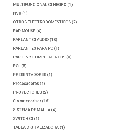
productos
1
MULTIFUNCIONALES NEGRO
1
producto
1
NVR
1
producto
2
OTROS ELECTRODOMESTICOS
2
productos
4
PAD MOUSE
4
productos
18
PARLANTES AUDIO
18
productos
1
PARLANTES PARA PC
1
producto
8
PARTES Y COMPLEMENTOS
8
productos
5
PCs
5
productos
1
PRESENTADORES
1
producto
4
Procesadores
4
productos
2
PROYECTORES
2
productos
16
Sin categorizar
16
productos
4
SISTEMA DE MALLA
4
productos
1
SWITCHES
1
producto
1
TABLA DIGITALIZADORA
1