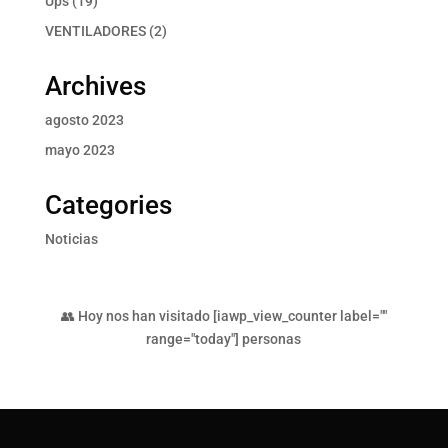
Ups
19
productos
2
VENTILADORES
2
productos
Archives
agosto 2023
mayo 2023
Categories
Noticias
👥 Hoy nos han visitado [iawp_view_counter label=""
range="today"] personas