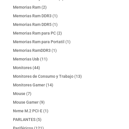
producto
2
Memorias Ram
2
productos
1
Memorias Ram DDR3
1
producto
1
Memorias Ram DDR5
1
producto
2
Memorias Ram para PC
2
productos
1
Memorias Ram para Portatil
1
producto
1
Memorias RamDDR3
1
producto
11
Memorias Usb
11
productos
44
Monitores
44
productos
13
Monitores de Consumo y Trabajo
13
productos
14
Monitores Gamer
14
productos
7
Mouse
7
productos
9
Mouse Gamer
9
productos
1
Nvme M.2 PCI-E
1
producto
5
PARLANTES
5
productos
121
Periféricos
121