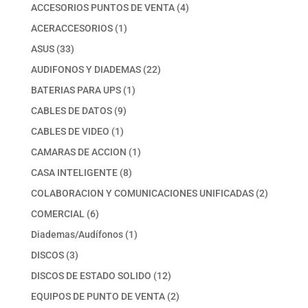
productos
4
ACCESORIOS PUNTOS DE VENTA
4
productos
1
ACERACCESORIOS
1
producto
33
ASUS
33
productos
22
AUDIFONOS Y DIADEMAS
22
productos
1
BATERIAS PARA UPS
1
producto
9
CABLES DE DATOS
9
productos
1
CABLES DE VIDEO
1
producto
1
CAMARAS DE ACCION
1
producto
8
CASA INTELIGENTE
8
productos
2
COLABORACION Y COMUNICACIONES UNIFICADAS
2
productos
6
COMERCIAL
6
productos
1
Diademas/Audífonos
1
producto
3
DISCOS
3
productos
12
DISCOS DE ESTADO SOLIDO
12
productos
2
EQUIPOS DE PUNTO DE VENTA
2