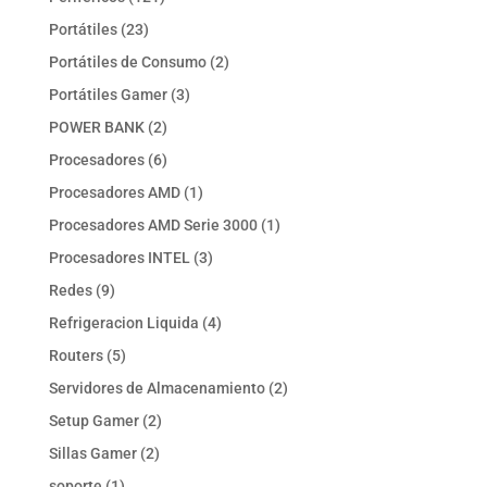
productos
23
Portátiles
23
productos
2
Portátiles de Consumo
2
productos
3
Portátiles Gamer
3
productos
2
POWER BANK
2
productos
6
Procesadores
6
productos
1
Procesadores AMD
1
producto
1
Procesadores AMD Serie 3000
1
producto
3
Procesadores INTEL
3
productos
9
Redes
9
productos
4
Refrigeracion Liquida
4
productos
5
Routers
5
productos
2
Servidores de Almacenamiento
2
productos
2
Setup Gamer
2
productos
2
Sillas Gamer
2
productos
1
soporte
1