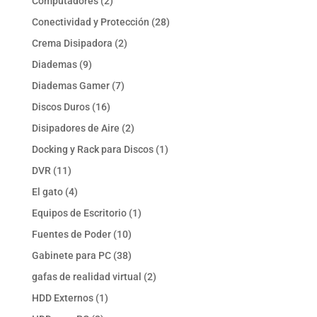
Computadores
2
productos
28
Conectividad y Protección
28
productos
2
Crema Disipadora
2
productos
9
Diademas
9
productos
7
Diademas Gamer
7
productos
16
Discos Duros
16
productos
2
Disipadores de Aire
2
productos
1
Docking y Rack para Discos
1
producto
11
DVR
11
productos
4
El gato
4
productos
1
Equipos de Escritorio
1
producto
10
Fuentes de Poder
10
productos
38
Gabinete para PC
38
productos
2
gafas de realidad virtual
2
productos
1
HDD Externos
1
producto