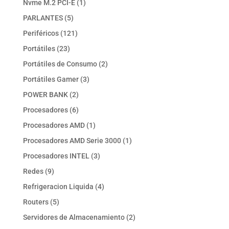
1
Nvme M.2 PCI-E
1
producto
5
PARLANTES
5
productos
121
Periféricos
121
productos
23
Portátiles
23
productos
2
Portátiles de Consumo
2
productos
3
Portátiles Gamer
3
productos
2
POWER BANK
2
productos
6
Procesadores
6
productos
1
Procesadores AMD
1
producto
1
Procesadores AMD Serie 3000
1
producto
3
Procesadores INTEL
3
productos
9
Redes
9
productos
4
Refrigeracion Liquida
4
productos
5
Routers
5
productos
2
Servidores de Almacenamiento
2
productos