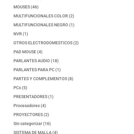
productos
46
MOUSES
46
productos
2
MULTIFUNCIONALES COLOR
2
productos
1
MULTIFUNCIONALES NEGRO
1
producto
1
NVR
1
producto
2
OTROS ELECTRODOMESTICOS
2
productos
4
PAD MOUSE
4
productos
18
PARLANTES AUDIO
18
productos
1
PARLANTES PARA PC
1
producto
8
PARTES Y COMPLEMENTOS
8
productos
5
PCs
5
productos
1
PRESENTADORES
1
producto
4
Procesadores
4
productos
2
PROYECTORES
2
productos
16
Sin categorizar
16
productos
4
SISTEMA DE MALLA
4