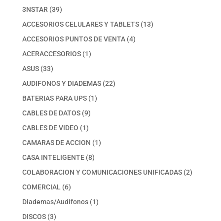
39
3NSTAR
39
productos
13
ACCESORIOS CELULARES Y TABLETS
13
productos
4
ACCESORIOS PUNTOS DE VENTA
4
productos
1
ACERACCESORIOS
1
producto
33
ASUS
33
productos
22
AUDIFONOS Y DIADEMAS
22
productos
1
BATERIAS PARA UPS
1
producto
9
CABLES DE DATOS
9
productos
1
CABLES DE VIDEO
1
producto
1
CAMARAS DE ACCION
1
producto
8
CASA INTELIGENTE
8
productos
2
COLABORACION Y COMUNICACIONES UNIFICADAS
2
productos
6
COMERCIAL
6
productos
1
Diademas/Audífonos
1
producto
3
DISCOS
3