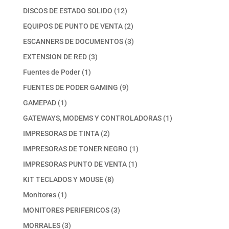
productos
12
DISCOS DE ESTADO SOLIDO
12
productos
2
EQUIPOS DE PUNTO DE VENTA
2
productos
3
ESCANNERS DE DOCUMENTOS
3
productos
3
EXTENSION DE RED
3
productos
1
Fuentes de Poder
1
producto
9
FUENTES DE PODER GAMING
9
productos
1
GAMEPAD
1
producto
1
GATEWAYS, MODEMS Y CONTROLADORAS
1
producto
2
IMPRESORAS DE TINTA
2
productos
1
IMPRESORAS DE TONER NEGRO
1
producto
1
IMPRESORAS PUNTO DE VENTA
1
producto
8
KIT TECLADOS Y MOUSE
8
productos
1
Monitores
1
producto
3
MONITORES PERIFERICOS
3
productos
3
MORRALES
3