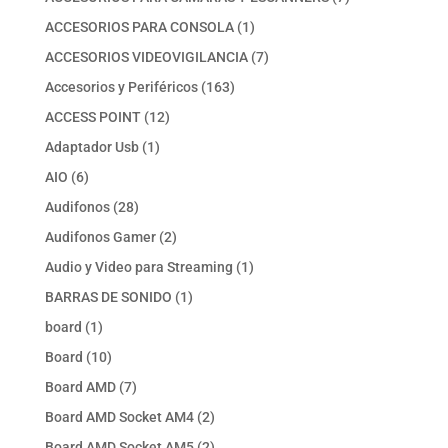
productos
1
ACCESORIOS PARA CONSOLA
1
producto
7
ACCESORIOS VIDEOVIGILANCIA
7
productos
163
Accesorios y Periféricos
163
productos
12
ACCESS POINT
12
productos
1
Adaptador Usb
1
producto
6
AIO
6
productos
28
Audifonos
28
productos
2
Audifonos Gamer
2
productos
1
Audio y Video para Streaming
1
producto
1
BARRAS DE SONIDO
1
producto
1
board
1
producto
10
Board
10
productos
7
Board AMD
7
productos
2
Board AMD Socket AM4
2
productos
2
Board AMD Socket AM5
2