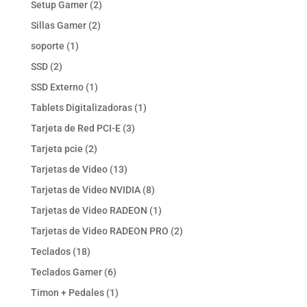
2
Setup Gamer
2
productos
2
Sillas Gamer
2
productos
1
soporte
1
producto
2
SSD
2
productos
1
SSD Externo
1
producto
1
Tablets Digitalizadoras
1
producto
3
Tarjeta de Red PCI-E
3
productos
2
Tarjeta pcie
2
productos
13
Tarjetas de Video
13
productos
8
Tarjetas de Video NVIDIA
8
productos
1
Tarjetas de Video RADEON
1
producto
2
Tarjetas de Video RADEON PRO
2
productos
18
Teclados
18
productos
6
Teclados Gamer
6
productos
1
Timon + Pedales
1