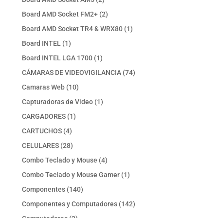
productos
2
Board AMD Socket FM2+
2
productos
1
Board AMD Socket TR4 & WRX80
1
producto
1
Board INTEL
1
producto
1
Board INTEL LGA 1700
1
producto
74
CÁMARAS DE VIDEOVIGILANCIA
74
productos
10
Camaras Web
10
productos
1
Capturadoras de Video
1
producto
1
CARGADORES
1
producto
4
CARTUCHOS
4
productos
28
CELULARES
28
productos
4
Combo Teclado y Mouse
4
productos
1
Combo Teclado y Mouse Gamer
1
producto
140
Componentes
140
productos
142
Componentes y Computadores
142
productos
2