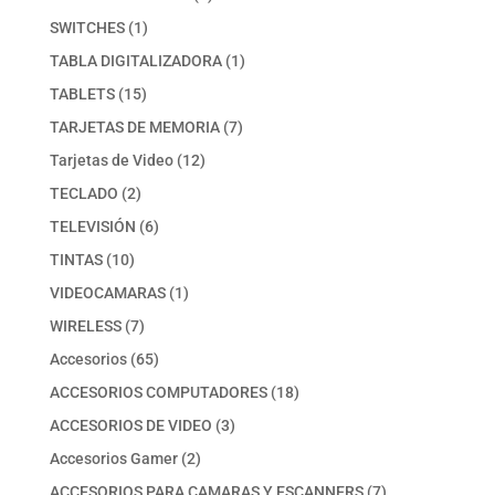
productos
1
SWITCHES
1
producto
1
TABLA DIGITALIZADORA
1
producto
15
TABLETS
15
productos
7
TARJETAS DE MEMORIA
7
productos
12
Tarjetas de Video
12
productos
2
TECLADO
2
productos
6
TELEVISIÓN
6
productos
10
TINTAS
10
productos
1
VIDEOCAMARAS
1
producto
7
WIRELESS
7
productos
65
Accesorios
65
productos
18
ACCESORIOS COMPUTADORES
18
productos
3
ACCESORIOS DE VIDEO
3
productos
2
Accesorios Gamer
2
productos
7
ACCESORIOS PARA CAMARAS Y ESCANNERS
7