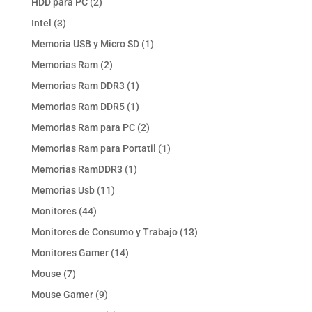
2
HDD para PC
2
productos
3
Intel
3
productos
1
Memoria USB y Micro SD
1
producto
2
Memorias Ram
2
productos
1
Memorias Ram DDR3
1
producto
1
Memorias Ram DDR5
1
producto
2
Memorias Ram para PC
2
productos
1
Memorias Ram para Portatil
1
producto
1
Memorias RamDDR3
1
producto
11
Memorias Usb
11
productos
44
Monitores
44
productos
13
Monitores de Consumo y Trabajo
13
productos
14
Monitores Gamer
14
productos
7
Mouse
7
productos
9
Mouse Gamer
9
productos