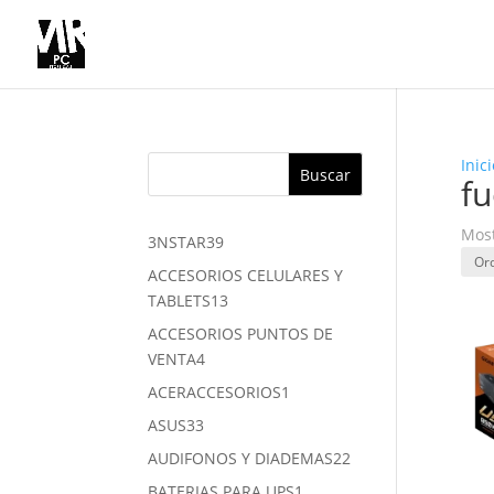
Inici
Buscar
fu
Most
39
3NSTAR
39
productos
ACCESORIOS CELULARES Y
13
TABLETS
13
productos
ACCESORIOS PUNTOS DE
4
VENTA
4
productos
1
ACERACCESORIOS
1
producto
33
ASUS
33
productos
22
AUDIFONOS Y DIADEMAS
22
productos
1
BATERIAS PARA UPS
1