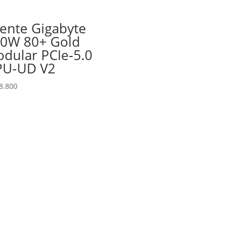
ente Gigabyte
0W 80+ Gold
dular PCIe‑5.0
PU‑UD V2
8.800