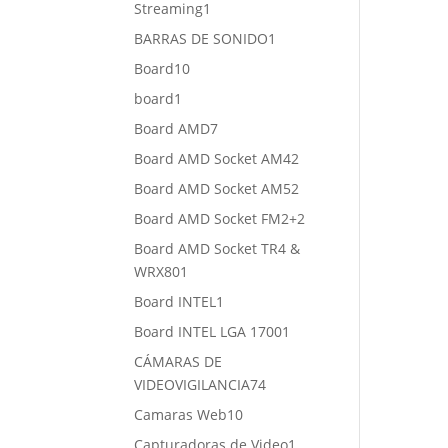
1
Streaming
1
producto
1
BARRAS DE SONIDO
1
producto
10
Board
10
productos
1
board
1
producto
7
Board AMD
7
productos
2
Board AMD Socket AM4
2
productos
2
Board AMD Socket AM5
2
productos
2
Board AMD Socket FM2+
2
productos
Board AMD Socket TR4 &
1
WRX80
1
producto
1
Board INTEL
1
producto
1
Board INTEL LGA 1700
1
producto
CÁMARAS DE
74
VIDEOVIGILANCIA
74
productos
10
Camaras Web
10
productos
1
Capturadoras de Video
1