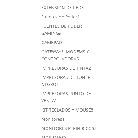
productos
3
EXTENSION DE RED
3
productos
1
Fuentes de Poder
1
producto
FUENTES DE PODER
9
GAMING
9
productos
1
GAMEPAD
1
producto
GATEWAYS, MODEMS Y
1
CONTROLADORAS
1
producto
2
IMPRESORAS DE TINTA
2
productos
IMPRESORAS DE TONER
1
NEGRO
1
producto
IMPRESORAS PUNTO DE
1
VENTA
1
producto
8
KIT TECLADOS Y MOUSE
8
productos
1
Monitores
1
producto
3
MONITORES PERIFERICOS
3
productos
3
MORRALES
3