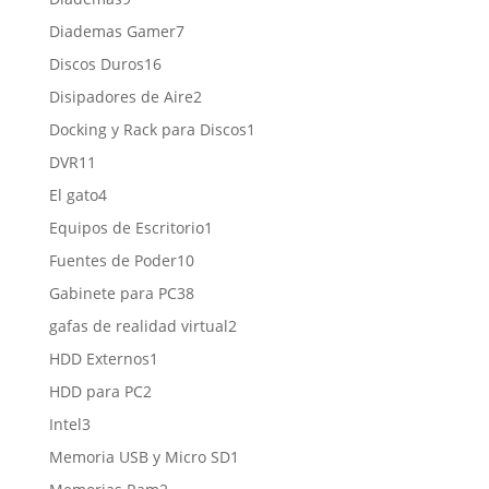
productos
7
Diademas Gamer
7
productos
16
Discos Duros
16
productos
2
Disipadores de Aire
2
productos
1
Docking y Rack para Discos
1
producto
11
DVR
11
productos
4
El gato
4
productos
1
Equipos de Escritorio
1
producto
10
Fuentes de Poder
10
productos
38
Gabinete para PC
38
productos
2
gafas de realidad virtual
2
productos
1
HDD Externos
1
producto
2
HDD para PC
2
productos
3
Intel
3
productos
1
Memoria USB y Micro SD
1
producto
2