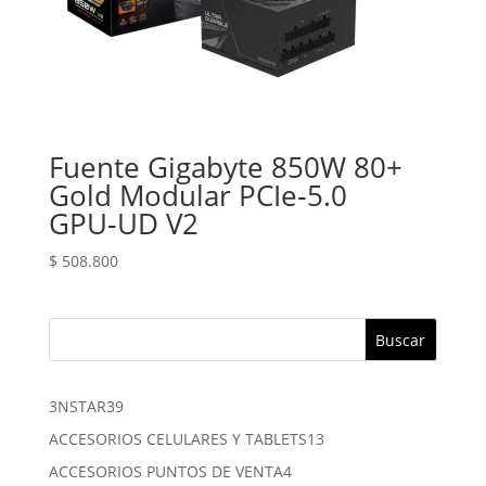
Fuente Gigabyte 850W 80+
Gold Modular PCIe‑5.0
GPU‑UD V2
$
508.800
Buscar
39
3NSTAR
39
productos
13
ACCESORIOS CELULARES Y TABLETS
13
productos
4
ACCESORIOS PUNTOS DE VENTA
4