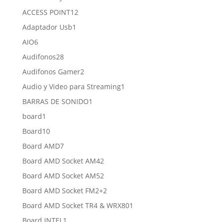
productos
12
ACCESS POINT
12
productos
1
Adaptador Usb
1
producto
6
AIO
6
productos
28
Audifonos
28
productos
2
Audifonos Gamer
2
productos
1
Audio y Video para Streaming
1
producto
1
BARRAS DE SONIDO
1
producto
1
board
1
producto
10
Board
10
productos
7
Board AMD
7
productos
2
Board AMD Socket AM4
2
productos
2
Board AMD Socket AM5
2
productos
2
Board AMD Socket FM2+
2
productos
1
Board AMD Socket TR4 & WRX80
1
producto
1
Board INTEL
1