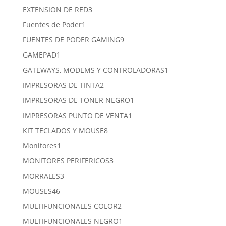
productos
3
EXTENSION DE RED
3
productos
1
Fuentes de Poder
1
producto
9
FUENTES DE PODER GAMING
9
productos
1
GAMEPAD
1
producto
1
GATEWAYS, MODEMS Y CONTROLADORAS
1
producto
2
IMPRESORAS DE TINTA
2
productos
1
IMPRESORAS DE TONER NEGRO
1
producto
1
IMPRESORAS PUNTO DE VENTA
1
producto
8
KIT TECLADOS Y MOUSE
8
productos
1
Monitores
1
producto
3
MONITORES PERIFERICOS
3
productos
3
MORRALES
3
productos
46
MOUSES
46
productos
2
MULTIFUNCIONALES COLOR
2
productos
1
MULTIFUNCIONALES NEGRO
1