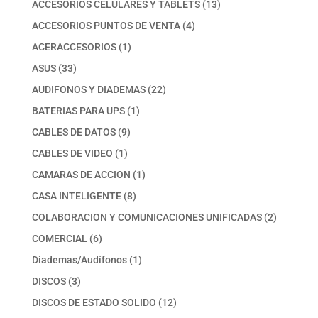
13
ACCESORIOS CELULARES Y TABLETS
13
productos
4
ACCESORIOS PUNTOS DE VENTA
4
productos
1
ACERACCESORIOS
1
producto
33
ASUS
33
productos
22
AUDIFONOS Y DIADEMAS
22
productos
1
BATERIAS PARA UPS
1
producto
9
CABLES DE DATOS
9
productos
1
CABLES DE VIDEO
1
producto
1
CAMARAS DE ACCION
1
producto
8
CASA INTELIGENTE
8
productos
2
COLABORACION Y COMUNICACIONES UNIFICADAS
2
productos
6
COMERCIAL
6
productos
1
Diademas/Audífonos
1
producto
3
DISCOS
3
productos
12
DISCOS DE ESTADO SOLIDO
12