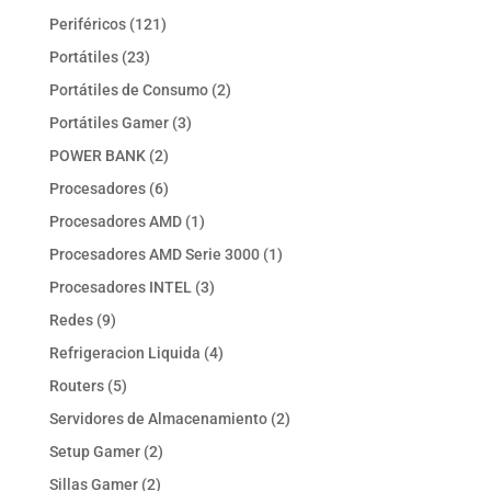
productos
121
Periféricos
121
productos
23
Portátiles
23
productos
2
Portátiles de Consumo
2
productos
3
Portátiles Gamer
3
productos
2
POWER BANK
2
productos
6
Procesadores
6
productos
1
Procesadores AMD
1
producto
1
Procesadores AMD Serie 3000
1
producto
3
Procesadores INTEL
3
productos
9
Redes
9
productos
4
Refrigeracion Liquida
4
productos
5
Routers
5
productos
2
Servidores de Almacenamiento
2
productos
2
Setup Gamer
2
productos
2
Sillas Gamer
2