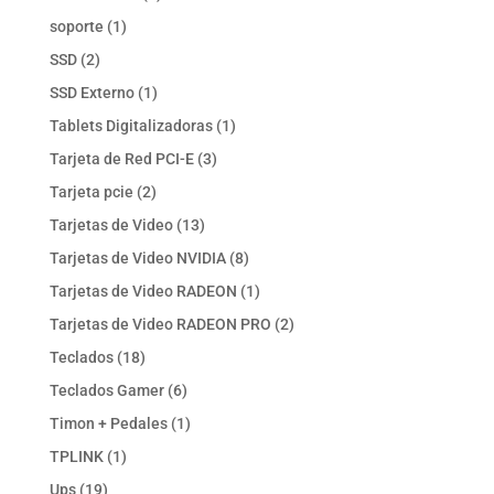
productos
1
soporte
1
producto
2
SSD
2
productos
1
SSD Externo
1
producto
1
Tablets Digitalizadoras
1
producto
3
Tarjeta de Red PCI-E
3
productos
2
Tarjeta pcie
2
productos
13
Tarjetas de Video
13
productos
8
Tarjetas de Video NVIDIA
8
productos
1
Tarjetas de Video RADEON
1
producto
2
Tarjetas de Video RADEON PRO
2
productos
18
Teclados
18
productos
6
Teclados Gamer
6
productos
1
Timon + Pedales
1
producto
1
TPLINK
1
producto
19
Ups
19