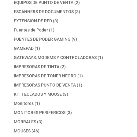
productos
2
EQUIPOS DE PUNTO DE VENTA
2
productos
3
ESCANNERS DE DOCUMENTOS
3
productos
3
EXTENSION DE RED
3
productos
1
Fuentes de Poder
1
producto
9
FUENTES DE PODER GAMING
9
productos
1
GAMEPAD
1
producto
1
GATEWAYS, MODEMS Y CONTROLADORAS
1
producto
2
IMPRESORAS DE TINTA
2
productos
1
IMPRESORAS DE TONER NEGRO
1
producto
1
IMPRESORAS PUNTO DE VENTA
1
producto
8
KIT TECLADOS Y MOUSE
8
productos
1
Monitores
1
producto
3
MONITORES PERIFERICOS
3
productos
3
MORRALES
3
productos
46
MOUSES
46