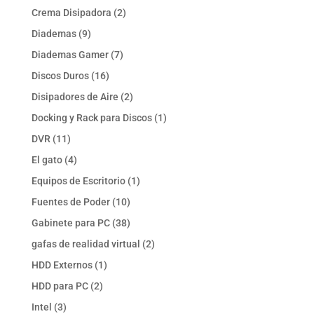
productos
2
Crema Disipadora
2
productos
9
Diademas
9
productos
7
Diademas Gamer
7
productos
16
Discos Duros
16
productos
2
Disipadores de Aire
2
productos
1
Docking y Rack para Discos
1
producto
11
DVR
11
productos
4
El gato
4
productos
1
Equipos de Escritorio
1
producto
10
Fuentes de Poder
10
productos
38
Gabinete para PC
38
productos
2
gafas de realidad virtual
2
productos
1
HDD Externos
1
producto
2
HDD para PC
2
productos
3
Intel
3