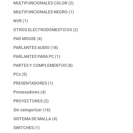
productos
2
MULTIFUNCIONALES COLOR
2
productos
1
MULTIFUNCIONALES NEGRO
1
producto
1
NVR
1
producto
2
OTROS ELECTRODOMESTICOS
2
productos
4
PAD MOUSE
4
productos
18
PARLANTES AUDIO
18
productos
1
PARLANTES PARA PC
1
producto
8
PARTES Y COMPLEMENTOS
8
productos
5
PCs
5
productos
1
PRESENTADORES
1
producto
4
Procesadores
4
productos
2
PROYECTORES
2
productos
16
Sin categorizar
16
productos
4
SISTEMA DE MALLA
4
productos
1
SWITCHES
1