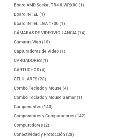
productos
1
Board AMD Socket TR4 & WRX80
1
producto
1
Board INTEL
1
producto
1
Board INTEL LGA 1700
1
producto
74
CÁMARAS DE VIDEOVIGILANCIA
74
productos
10
Camaras Web
10
productos
1
Capturadoras de Video
1
producto
1
CARGADORES
1
producto
4
CARTUCHOS
4
productos
28
CELULARES
28
productos
4
Combo Teclado y Mouse
4
productos
1
Combo Teclado y Mouse Gamer
1
producto
140
Componentes
140
productos
142
Componentes y Computadores
142
productos
2
Computadores
2
productos
28
Conectividad y Protección
28