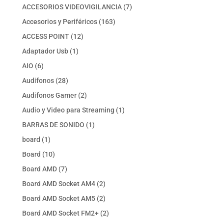
producto
7
ACCESORIOS VIDEOVIGILANCIA
7
productos
163
Accesorios y Periféricos
163
productos
12
ACCESS POINT
12
productos
1
Adaptador Usb
1
producto
6
AIO
6
productos
28
Audifonos
28
productos
2
Audifonos Gamer
2
productos
1
Audio y Video para Streaming
1
producto
1
BARRAS DE SONIDO
1
producto
1
board
1
producto
10
Board
10
productos
7
Board AMD
7
productos
2
Board AMD Socket AM4
2
productos
2
Board AMD Socket AM5
2
productos
2
Board AMD Socket FM2+
2