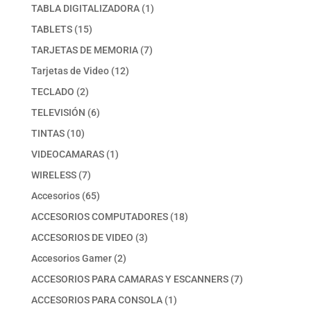
producto
1
TABLA DIGITALIZADORA
1
producto
15
TABLETS
15
productos
7
TARJETAS DE MEMORIA
7
productos
12
Tarjetas de Video
12
productos
2
TECLADO
2
productos
6
TELEVISIÓN
6
productos
10
TINTAS
10
productos
1
VIDEOCAMARAS
1
producto
7
WIRELESS
7
productos
65
Accesorios
65
productos
18
ACCESORIOS COMPUTADORES
18
productos
3
ACCESORIOS DE VIDEO
3
productos
2
Accesorios Gamer
2
productos
7
ACCESORIOS PARA CAMARAS Y ESCANNERS
7
productos
1
ACCESORIOS PARA CONSOLA
1