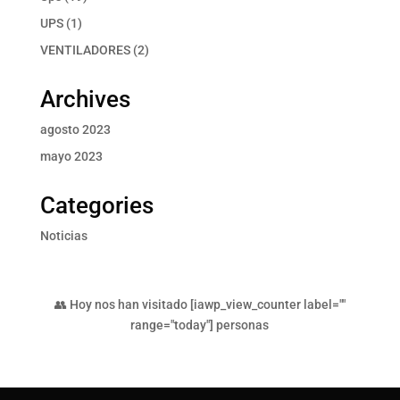
productos
1
UPS
1
producto
2
VENTILADORES
2
productos
Archives
agosto 2023
mayo 2023
Categories
Noticias
👥 Hoy nos han visitado [iawp_view_counter label=""
range="today"] personas