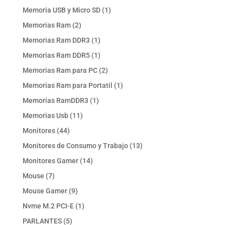
productos
1
Memoria USB y Micro SD
1
producto
2
Memorias Ram
2
productos
1
Memorias Ram DDR3
1
producto
1
Memorias Ram DDR5
1
producto
2
Memorias Ram para PC
2
productos
1
Memorias Ram para Portatil
1
producto
1
Memorias RamDDR3
1
producto
11
Memorias Usb
11
productos
44
Monitores
44
productos
13
Monitores de Consumo y Trabajo
13
productos
14
Monitores Gamer
14
productos
7
Mouse
7
productos
9
Mouse Gamer
9
productos
1
Nvme M.2 PCI-E
1
producto
5
PARLANTES
5