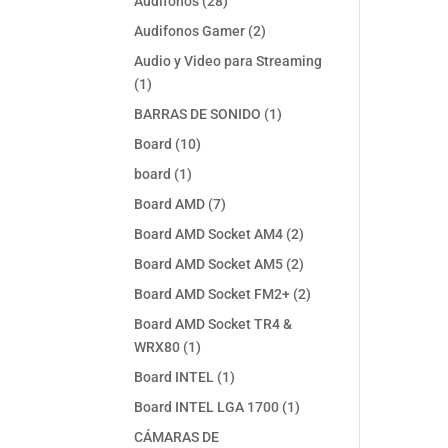
28
Audifonos
28
productos
2
Audifonos Gamer
2
productos
Audio y Video para Streaming
1
1
producto
1
BARRAS DE SONIDO
1
producto
10
Board
10
productos
1
board
1
producto
7
Board AMD
7
productos
2
Board AMD Socket AM4
2
productos
2
Board AMD Socket AM5
2
productos
2
Board AMD Socket FM2+
2
productos
Board AMD Socket TR4 &
1
WRX80
1
producto
1
Board INTEL
1
producto
1
Board INTEL LGA 1700
1
producto
CÁMARAS DE