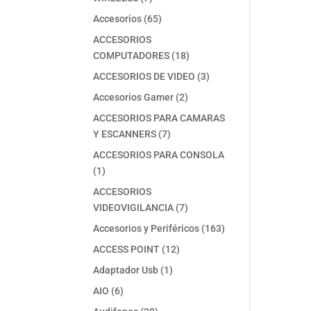
productos
65
Accesorios
65
productos
ACCESORIOS
18
COMPUTADORES
18
productos
3
ACCESORIOS DE VIDEO
3
productos
2
Accesorios Gamer
2
productos
ACCESORIOS PARA CAMARAS
7
Y ESCANNERS
7
productos
ACCESORIOS PARA CONSOLA
1
1
producto
ACCESORIOS
7
VIDEOVIGILANCIA
7
productos
163
Accesorios y Periféricos
163
productos
12
ACCESS POINT
12
productos
1
Adaptador Usb
1
producto
6
AIO
6
productos