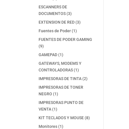
productos
ESCANNERS DE
3
DOCUMENTOS
3
productos
3
EXTENSION DE RED
3
productos
1
Fuentes de Poder
1
producto
FUENTES DE PODER GAMING
9
9
productos
1
GAMEPAD
1
producto
GATEWAYS, MODEMS Y
1
CONTROLADORAS
1
producto
2
IMPRESORAS DE TINTA
2
productos
IMPRESORAS DE TONER
1
NEGRO
1
producto
IMPRESORAS PUNTO DE
1
VENTA
1
producto
8
KIT TECLADOS Y MOUSE
8
productos
1
Monitores
1