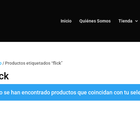
Inicio
Quiénes Somos
Tienda
o
/ Productos etiquetados “flick”
ick
o se han encontrado productos que coincidan con tu sel