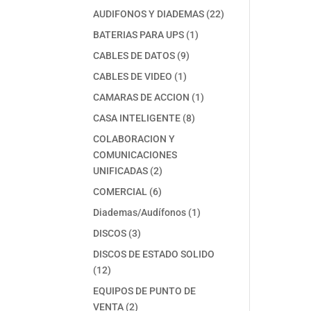
productos
22
AUDIFONOS Y DIADEMAS
22
productos
1
BATERIAS PARA UPS
1
producto
9
CABLES DE DATOS
9
productos
1
CABLES DE VIDEO
1
producto
1
CAMARAS DE ACCION
1
producto
8
CASA INTELIGENTE
8
productos
COLABORACION Y
COMUNICACIONES
2
UNIFICADAS
2
productos
6
COMERCIAL
6
productos
1
Diademas/Audífonos
1
producto
3
DISCOS
3
productos
DISCOS DE ESTADO SOLIDO
12
12
productos
EQUIPOS DE PUNTO DE
2
VENTA
2