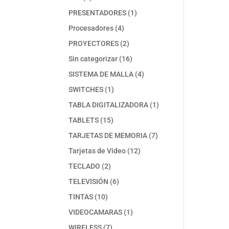
productos
1
PRESENTADORES
1
producto
4
Procesadores
4
productos
2
PROYECTORES
2
productos
16
Sin categorizar
16
productos
4
SISTEMA DE MALLA
4
productos
1
SWITCHES
1
producto
1
TABLA DIGITALIZADORA
1
producto
15
TABLETS
15
productos
7
TARJETAS DE MEMORIA
7
productos
12
Tarjetas de Video
12
productos
2
TECLADO
2
productos
6
TELEVISIÓN
6
productos
10
TINTAS
10
productos
1
VIDEOCAMARAS
1
producto
7
WIRELESS
7