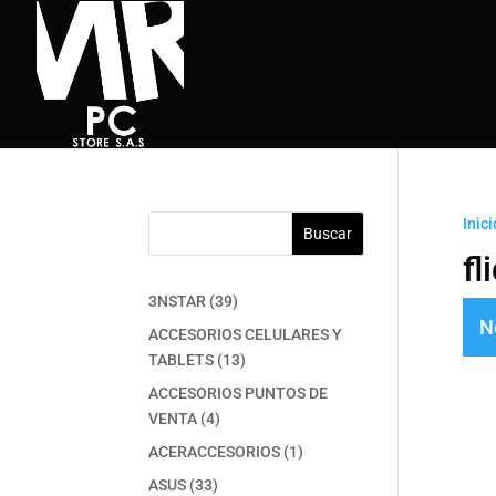
Inici
Buscar
fl
39
3NSTAR
39
N
productos
ACCESORIOS CELULARES Y
13
TABLETS
13
productos
ACCESORIOS PUNTOS DE
4
VENTA
4
productos
1
ACERACCESORIOS
1
producto
33
ASUS
33