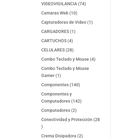
74
VIDEOVIGILANCIA
74
productos
10
Camaras Web
10
productos
1
Capturadoras de Video
1
producto
1
CARGADORES
1
producto
4
CARTUCHOS
4
productos
28
CELULARES
28
productos
4
Combo Teclado y Mouse
4
productos
Combo Teclado y Mouse
1
Gamer
1
producto
140
Componentes
140
productos
Componentes y
142
Computadores
142
productos
2
Computadores
2
productos
Conectividad y Protección
28
28
productos
2
Crema Disipadora
2