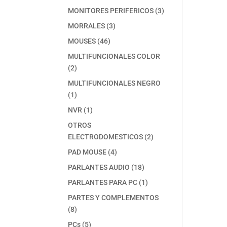
producto
3
MONITORES PERIFERICOS
3
productos
3
MORRALES
3
productos
46
MOUSES
46
productos
MULTIFUNCIONALES COLOR
2
2
productos
MULTIFUNCIONALES NEGRO
1
1
producto
1
NVR
1
producto
OTROS
2
ELECTRODOMESTICOS
2
productos
4
PAD MOUSE
4
productos
18
PARLANTES AUDIO
18
productos
1
PARLANTES PARA PC
1
producto
PARTES Y COMPLEMENTOS
8
8
productos
5
PCs
5