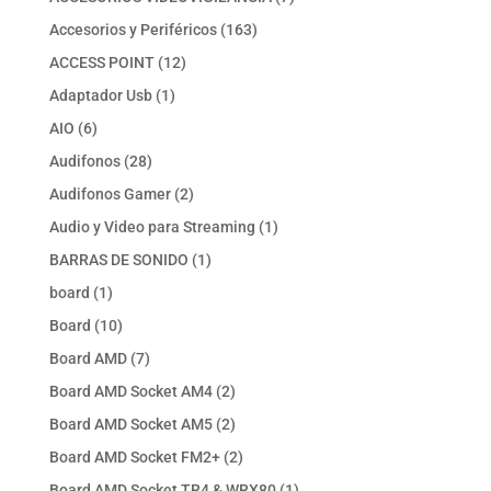
productos
163
Accesorios y Periféricos
163
productos
12
ACCESS POINT
12
productos
1
Adaptador Usb
1
producto
6
AIO
6
productos
28
Audifonos
28
productos
2
Audifonos Gamer
2
productos
1
Audio y Video para Streaming
1
producto
1
BARRAS DE SONIDO
1
producto
1
board
1
producto
10
Board
10
productos
7
Board AMD
7
productos
2
Board AMD Socket AM4
2
productos
2
Board AMD Socket AM5
2
productos
2
Board AMD Socket FM2+
2
productos
1
Board AMD Socket TR4 & WRX80
1