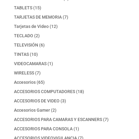
producto
15
TABLETS
15
productos
7
TARJETAS DE MEMORIA
7
productos
12
Tarjetas de Video
12
productos
2
TECLADO
2
productos
6
TELEVISIÓN
6
productos
10
TINTAS
10
productos
1
VIDEOCAMARAS
1
producto
7
WIRELESS
7
productos
65
Accesorios
65
productos
18
ACCESORIOS COMPUTADORES
18
productos
3
ACCESORIOS DE VIDEO
3
productos
2
Accesorios Gamer
2
productos
7
ACCESORIOS PARA CAMARAS Y ESCANNERS
7
productos
1
ACCESORIOS PARA CONSOLA
1
producto
7
ACCESORIOS VIDEOVIGILANCIA
7