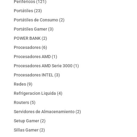
121
Periféricos
121
productos
23
Portátiles
23
productos
2
Portátiles de Consumo
2
productos
3
Portátiles Gamer
3
productos
2
POWER BANK
2
productos
6
Procesadores
6
productos
1
Procesadores AMD
1
producto
1
Procesadores AMD Serie 3000
1
producto
3
Procesadores INTEL
3
productos
9
Redes
9
productos
4
Refrigeracion Liquida
4
productos
5
Routers
5
productos
2
Servidores de Almacenamiento
2
productos
2
Setup Gamer
2
productos
2
Sillas Gamer
2
productos