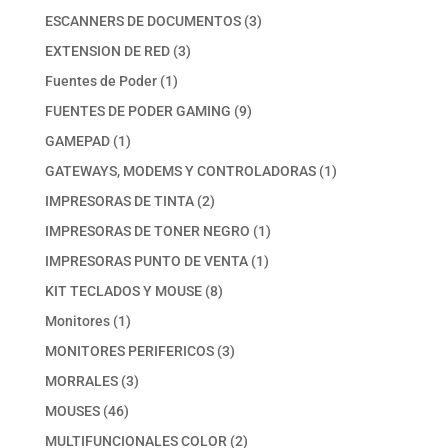
productos
3
ESCANNERS DE DOCUMENTOS
3
productos
3
EXTENSION DE RED
3
productos
1
Fuentes de Poder
1
producto
9
FUENTES DE PODER GAMING
9
productos
1
GAMEPAD
1
producto
1
GATEWAYS, MODEMS Y CONTROLADORAS
1
producto
2
IMPRESORAS DE TINTA
2
productos
1
IMPRESORAS DE TONER NEGRO
1
producto
1
IMPRESORAS PUNTO DE VENTA
1
producto
8
KIT TECLADOS Y MOUSE
8
productos
1
Monitores
1
producto
3
MONITORES PERIFERICOS
3
productos
3
MORRALES
3
productos
46
MOUSES
46
productos
2
MULTIFUNCIONALES COLOR
2