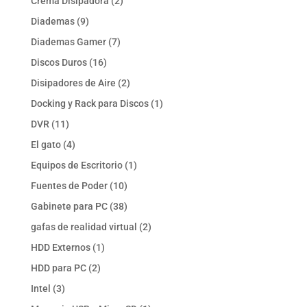
2
Crema Disipadora
2
productos
9
Diademas
9
productos
7
Diademas Gamer
7
productos
16
Discos Duros
16
productos
2
Disipadores de Aire
2
productos
1
Docking y Rack para Discos
1
producto
11
DVR
11
productos
4
El gato
4
productos
1
Equipos de Escritorio
1
producto
10
Fuentes de Poder
10
productos
38
Gabinete para PC
38
productos
2
gafas de realidad virtual
2
productos
1
HDD Externos
1
producto
2
HDD para PC
2
productos
3
Intel
3
productos