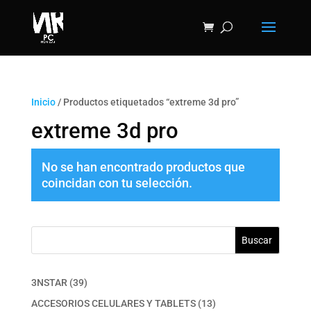
Inicio
/ Productos etiquetados “extreme 3d pro”
extreme 3d pro
No se han encontrado productos que
coincidan con tu selección.
Buscar
39
3NSTAR
39
productos
13
ACCESORIOS CELULARES Y TABLETS
13