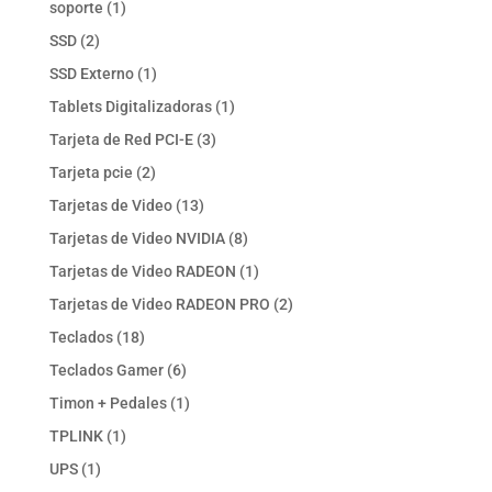
1
soporte
1
producto
2
SSD
2
productos
1
SSD Externo
1
producto
1
Tablets Digitalizadoras
1
producto
3
Tarjeta de Red PCI-E
3
productos
2
Tarjeta pcie
2
productos
13
Tarjetas de Video
13
productos
8
Tarjetas de Video NVIDIA
8
productos
1
Tarjetas de Video RADEON
1
producto
2
Tarjetas de Video RADEON PRO
2
productos
18
Teclados
18
productos
6
Teclados Gamer
6
productos
1
Timon + Pedales
1
producto
1
TPLINK
1
producto
1
UPS
1