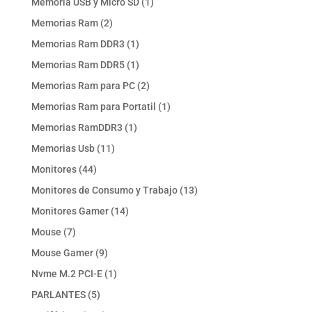
1
Memoria USB y Micro SD
1
producto
2
Memorias Ram
2
productos
1
Memorias Ram DDR3
1
producto
1
Memorias Ram DDR5
1
producto
2
Memorias Ram para PC
2
productos
1
Memorias Ram para Portatil
1
producto
1
Memorias RamDDR3
1
producto
11
Memorias Usb
11
productos
44
Monitores
44
productos
13
Monitores de Consumo y Trabajo
13
productos
14
Monitores Gamer
14
productos
7
Mouse
7
productos
9
Mouse Gamer
9
productos
1
Nvme M.2 PCI-E
1
producto
5
PARLANTES
5
productos