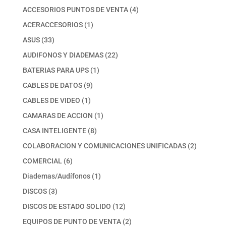
productos
4
ACCESORIOS PUNTOS DE VENTA
4
productos
1
ACERACCESORIOS
1
producto
33
ASUS
33
productos
22
AUDIFONOS Y DIADEMAS
22
productos
1
BATERIAS PARA UPS
1
producto
9
CABLES DE DATOS
9
productos
1
CABLES DE VIDEO
1
producto
1
CAMARAS DE ACCION
1
producto
8
CASA INTELIGENTE
8
productos
2
COLABORACION Y COMUNICACIONES UNIFICADAS
2
productos
6
COMERCIAL
6
productos
1
Diademas/Audífonos
1
producto
3
DISCOS
3
productos
12
DISCOS DE ESTADO SOLIDO
12
productos
2
EQUIPOS DE PUNTO DE VENTA
2