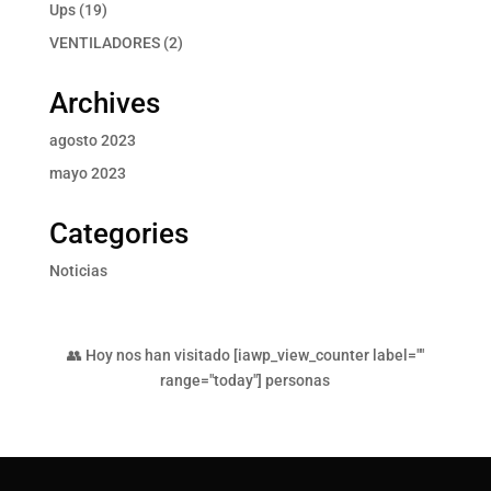
producto
19
Ups
19
productos
2
VENTILADORES
2
productos
Archives
agosto 2023
mayo 2023
Categories
Noticias
👥 Hoy nos han visitado [iawp_view_counter label=""
range="today"] personas