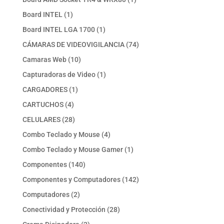
producto
1
Board INTEL
1
producto
1
Board INTEL LGA 1700
1
producto
74
CÁMARAS DE VIDEOVIGILANCIA
74
productos
10
Camaras Web
10
productos
1
Capturadoras de Video
1
producto
1
CARGADORES
1
producto
4
CARTUCHOS
4
productos
28
CELULARES
28
productos
4
Combo Teclado y Mouse
4
productos
1
Combo Teclado y Mouse Gamer
1
producto
140
Componentes
140
productos
142
Componentes y Computadores
142
productos
2
Computadores
2
productos
28
Conectividad y Protección
28
productos