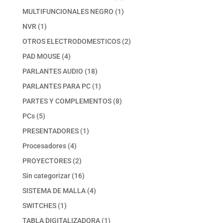
productos
1
MULTIFUNCIONALES NEGRO
1
producto
1
NVR
1
producto
2
OTROS ELECTRODOMESTICOS
2
productos
4
PAD MOUSE
4
productos
18
PARLANTES AUDIO
18
productos
1
PARLANTES PARA PC
1
producto
8
PARTES Y COMPLEMENTOS
8
productos
5
PCs
5
productos
1
PRESENTADORES
1
producto
4
Procesadores
4
productos
2
PROYECTORES
2
productos
16
Sin categorizar
16
productos
4
SISTEMA DE MALLA
4
productos
1
SWITCHES
1
producto
1
TABLA DIGITALIZADORA
1