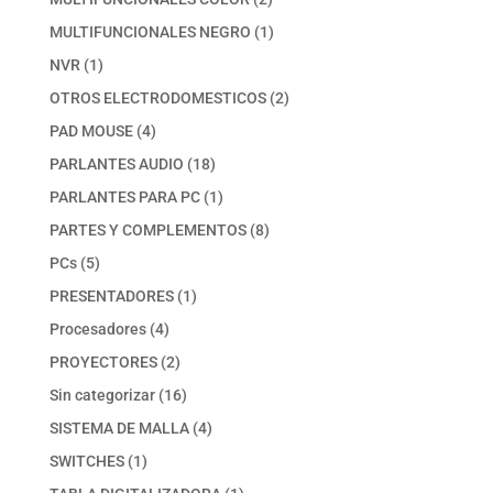
productos
1
MULTIFUNCIONALES NEGRO
1
producto
1
NVR
1
producto
2
OTROS ELECTRODOMESTICOS
2
productos
4
PAD MOUSE
4
productos
18
PARLANTES AUDIO
18
productos
1
PARLANTES PARA PC
1
producto
8
PARTES Y COMPLEMENTOS
8
productos
5
PCs
5
productos
1
PRESENTADORES
1
producto
4
Procesadores
4
productos
2
PROYECTORES
2
productos
16
Sin categorizar
16
productos
4
SISTEMA DE MALLA
4
productos
1
SWITCHES
1
producto
1