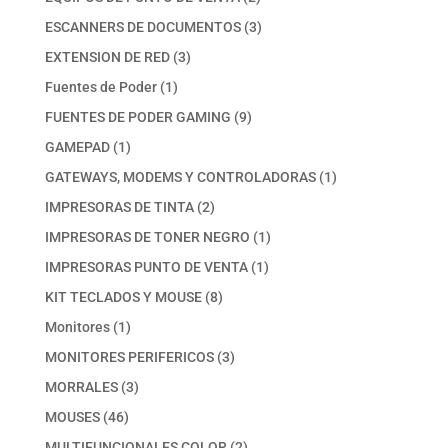
productos
3
ESCANNERS DE DOCUMENTOS
3
productos
3
EXTENSION DE RED
3
productos
1
Fuentes de Poder
1
producto
9
FUENTES DE PODER GAMING
9
productos
1
GAMEPAD
1
producto
1
GATEWAYS, MODEMS Y CONTROLADORAS
1
producto
2
IMPRESORAS DE TINTA
2
productos
1
IMPRESORAS DE TONER NEGRO
1
producto
1
IMPRESORAS PUNTO DE VENTA
1
producto
8
KIT TECLADOS Y MOUSE
8
productos
1
Monitores
1
producto
3
MONITORES PERIFERICOS
3
productos
3
MORRALES
3
productos
46
MOUSES
46
productos
2
MULTIFUNCIONALES COLOR
2