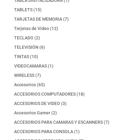
TABLA DIGITALIZADORA
1
producto
15
TABLETS
15
productos
7
TARJETAS DE MEMORIA
7
productos
12
Tarjetas de Video
12
productos
2
TECLADO
2
productos
6
TELEVISIÓN
6
productos
10
TINTAS
10
productos
1
VIDEOCAMARAS
1
producto
7
WIRELESS
7
productos
65
Accesorios
65
productos
18
ACCESORIOS COMPUTADORES
18
productos
3
ACCESORIOS DE VIDEO
3
productos
2
Accesorios Gamer
2
productos
7
ACCESORIOS PARA CAMARAS Y ESCANNERS
7
productos
1
ACCESORIOS PARA CONSOLA
1
producto