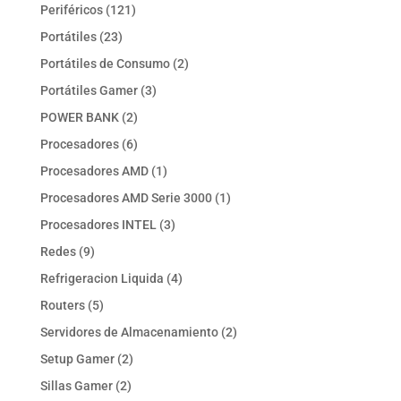
productos
121
Periféricos
121
productos
23
Portátiles
23
productos
2
Portátiles de Consumo
2
productos
3
Portátiles Gamer
3
productos
2
POWER BANK
2
productos
6
Procesadores
6
productos
1
Procesadores AMD
1
producto
1
Procesadores AMD Serie 3000
1
producto
3
Procesadores INTEL
3
productos
9
Redes
9
productos
4
Refrigeracion Liquida
4
productos
5
Routers
5
productos
2
Servidores de Almacenamiento
2
productos
2
Setup Gamer
2
productos
2
Sillas Gamer
2