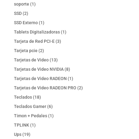
productos
1
soporte
1
producto
2
SSD
2
productos
1
SSD Externo
1
producto
1
Tablets Digitalizadoras
1
producto
3
Tarjeta de Red PCI-E
3
productos
2
Tarjeta pcie
2
productos
13
Tarjetas de Video
13
productos
8
Tarjetas de Video NVIDIA
8
productos
1
Tarjetas de Video RADEON
1
producto
2
Tarjetas de Video RADEON PRO
2
productos
18
Teclados
18
productos
6
Teclados Gamer
6
productos
1
Timon + Pedales
1
producto
1
TPLINK
1
producto
19
Ups
19