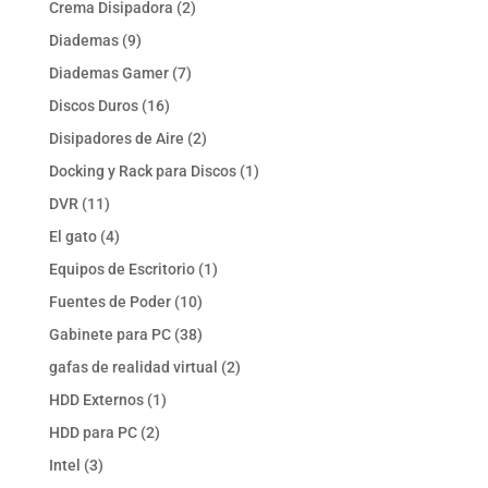
2
Crema Disipadora
2
productos
9
Diademas
9
productos
7
Diademas Gamer
7
productos
16
Discos Duros
16
productos
2
Disipadores de Aire
2
productos
1
Docking y Rack para Discos
1
producto
11
DVR
11
productos
4
El gato
4
productos
1
Equipos de Escritorio
1
producto
10
Fuentes de Poder
10
productos
38
Gabinete para PC
38
productos
2
gafas de realidad virtual
2
productos
1
HDD Externos
1
producto
2
HDD para PC
2
productos
3
Intel
3