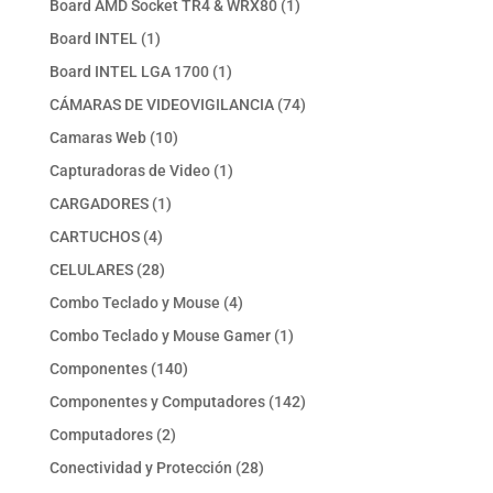
1
Board AMD Socket TR4 & WRX80
1
producto
1
Board INTEL
1
producto
1
Board INTEL LGA 1700
1
producto
74
CÁMARAS DE VIDEOVIGILANCIA
74
productos
10
Camaras Web
10
productos
1
Capturadoras de Video
1
producto
1
CARGADORES
1
producto
4
CARTUCHOS
4
productos
28
CELULARES
28
productos
4
Combo Teclado y Mouse
4
productos
1
Combo Teclado y Mouse Gamer
1
producto
140
Componentes
140
productos
142
Componentes y Computadores
142
productos
2
Computadores
2
productos
28
Conectividad y Protección
28
productos