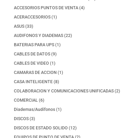
productos
4
ACCESORIOS PUNTOS DE VENTA
4
productos
1
ACERACCESORIOS
1
producto
33
ASUS
33
productos
22
AUDIFONOS Y DIADEMAS
22
productos
1
BATERIAS PARA UPS
1
producto
9
CABLES DE DATOS
9
productos
1
CABLES DE VIDEO
1
producto
1
CAMARAS DE ACCION
1
producto
8
CASA INTELIGENTE
8
productos
2
COLABORACION Y COMUNICACIONES UNIFICADAS
2
productos
6
COMERCIAL
6
productos
1
Diademas/Audífonos
1
producto
3
DISCOS
3
productos
12
DISCOS DE ESTADO SOLIDO
12
productos
2
EQUIPOS DE PUNTO DE VENTA
2