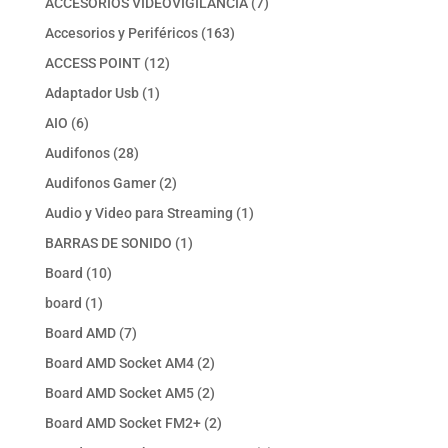
7
ACCESORIOS VIDEOVIGILANCIA
7
productos
163
Accesorios y Periféricos
163
productos
12
ACCESS POINT
12
productos
1
Adaptador Usb
1
producto
6
AIO
6
productos
28
Audifonos
28
productos
2
Audifonos Gamer
2
productos
1
Audio y Video para Streaming
1
producto
1
BARRAS DE SONIDO
1
producto
10
Board
10
productos
1
board
1
producto
7
Board AMD
7
productos
2
Board AMD Socket AM4
2
productos
2
Board AMD Socket AM5
2
productos
2
Board AMD Socket FM2+
2
productos