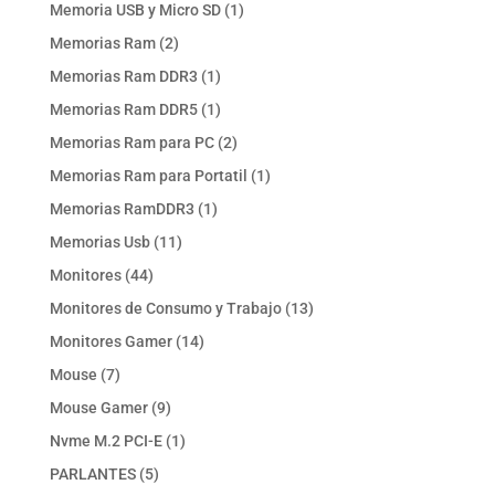
productos
1
Memoria USB y Micro SD
1
producto
2
Memorias Ram
2
productos
1
Memorias Ram DDR3
1
producto
1
Memorias Ram DDR5
1
producto
2
Memorias Ram para PC
2
productos
1
Memorias Ram para Portatil
1
producto
1
Memorias RamDDR3
1
producto
11
Memorias Usb
11
productos
44
Monitores
44
productos
13
Monitores de Consumo y Trabajo
13
productos
14
Monitores Gamer
14
productos
7
Mouse
7
productos
9
Mouse Gamer
9
productos
1
Nvme M.2 PCI-E
1
producto
5
PARLANTES
5