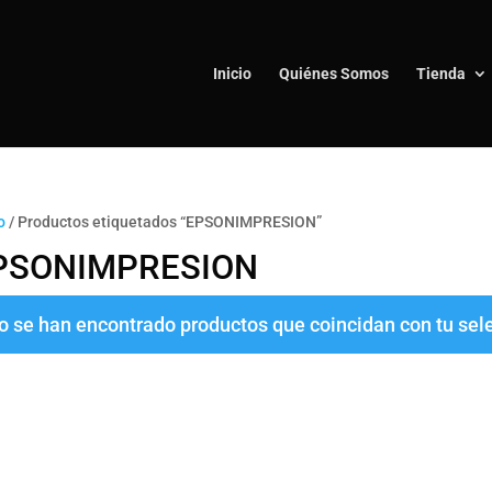
Inicio
Quiénes Somos
Tienda
o
/ Productos etiquetados “EPSONIMPRESION”
PSONIMPRESION
o se han encontrado productos que coincidan con tu sel