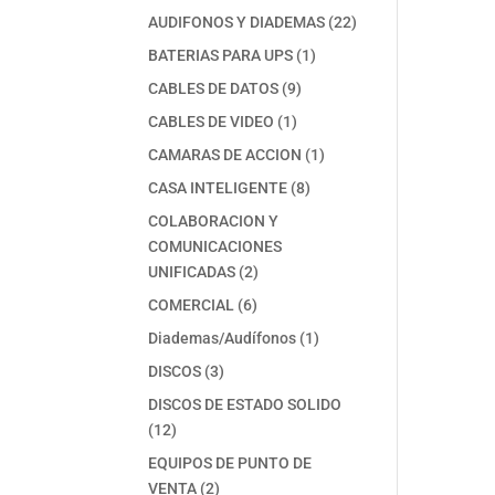
productos
22
AUDIFONOS Y DIADEMAS
22
productos
1
BATERIAS PARA UPS
1
producto
9
CABLES DE DATOS
9
productos
1
CABLES DE VIDEO
1
producto
1
CAMARAS DE ACCION
1
producto
8
CASA INTELIGENTE
8
productos
COLABORACION Y
COMUNICACIONES
2
UNIFICADAS
2
productos
6
COMERCIAL
6
productos
1
Diademas/Audífonos
1
producto
3
DISCOS
3
productos
DISCOS DE ESTADO SOLIDO
12
12
productos
EQUIPOS DE PUNTO DE
2
VENTA
2