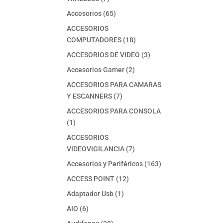
productos
65
Accesorios
65
productos
ACCESORIOS
18
COMPUTADORES
18
productos
3
ACCESORIOS DE VIDEO
3
productos
2
Accesorios Gamer
2
productos
ACCESORIOS PARA CAMARAS
7
Y ESCANNERS
7
productos
ACCESORIOS PARA CONSOLA
1
1
producto
ACCESORIOS
7
VIDEOVIGILANCIA
7
productos
163
Accesorios y Periféricos
163
productos
12
ACCESS POINT
12
productos
1
Adaptador Usb
1
producto
6
AIO
6
productos