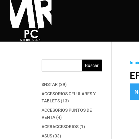
Inici
Buscar
E
39
3NSTAR
39
N
productos
ACCESORIOS CELULARES Y
13
TABLETS
13
productos
ACCESORIOS PUNTOS DE
4
VENTA
4
productos
1
ACERACCESORIOS
1
producto
33
ASUS
33