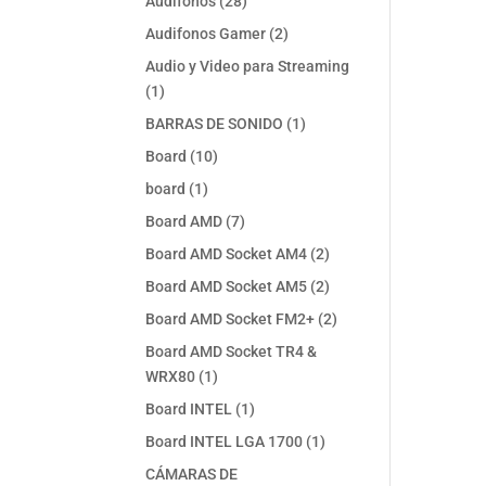
28
Audifonos
28
productos
2
Audifonos Gamer
2
productos
Audio y Video para Streaming
1
1
producto
1
BARRAS DE SONIDO
1
producto
10
Board
10
productos
1
board
1
producto
7
Board AMD
7
productos
2
Board AMD Socket AM4
2
productos
2
Board AMD Socket AM5
2
productos
2
Board AMD Socket FM2+
2
productos
Board AMD Socket TR4 &
1
WRX80
1
producto
1
Board INTEL
1
producto
1
Board INTEL LGA 1700
1
producto
CÁMARAS DE