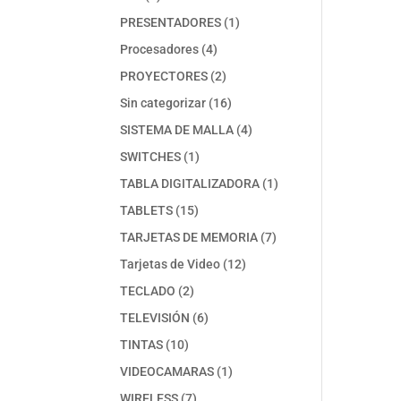
productos
1
PRESENTADORES
1
producto
4
Procesadores
4
productos
2
PROYECTORES
2
productos
16
Sin categorizar
16
productos
4
SISTEMA DE MALLA
4
productos
1
SWITCHES
1
producto
1
TABLA DIGITALIZADORA
1
producto
15
TABLETS
15
productos
7
TARJETAS DE MEMORIA
7
productos
12
Tarjetas de Video
12
productos
2
TECLADO
2
productos
6
TELEVISIÓN
6
productos
10
TINTAS
10
productos
1
VIDEOCAMARAS
1
producto
7
WIRELESS
7