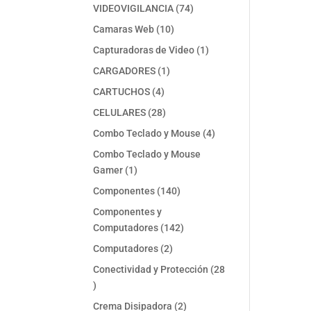
74
VIDEOVIGILANCIA
74
productos
10
Camaras Web
10
productos
1
Capturadoras de Video
1
producto
1
CARGADORES
1
producto
4
CARTUCHOS
4
productos
28
CELULARES
28
productos
4
Combo Teclado y Mouse
4
productos
Combo Teclado y Mouse
1
Gamer
1
producto
140
Componentes
140
productos
Componentes y
142
Computadores
142
productos
2
Computadores
2
productos
Conectividad y Protección
28
28
productos
2
Crema Disipadora
2