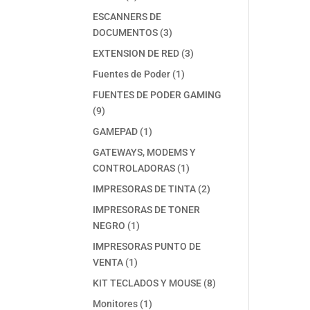
productos
ESCANNERS DE
3
DOCUMENTOS
3
productos
3
EXTENSION DE RED
3
productos
1
Fuentes de Poder
1
producto
FUENTES DE PODER GAMING
9
9
productos
1
GAMEPAD
1
producto
GATEWAYS, MODEMS Y
1
CONTROLADORAS
1
producto
2
IMPRESORAS DE TINTA
2
productos
IMPRESORAS DE TONER
1
NEGRO
1
producto
IMPRESORAS PUNTO DE
1
VENTA
1
producto
8
KIT TECLADOS Y MOUSE
8
productos
1
Monitores
1