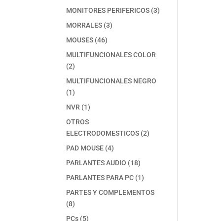
producto
3
MONITORES PERIFERICOS
3
productos
3
MORRALES
3
productos
46
MOUSES
46
productos
MULTIFUNCIONALES COLOR
2
2
productos
MULTIFUNCIONALES NEGRO
1
1
producto
1
NVR
1
producto
OTROS
2
ELECTRODOMESTICOS
2
productos
4
PAD MOUSE
4
productos
18
PARLANTES AUDIO
18
productos
1
PARLANTES PARA PC
1
producto
PARTES Y COMPLEMENTOS
8
8
productos
5
PCs
5