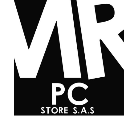
Teléfonos

+57 601 7048502