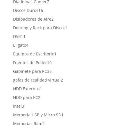
7
Diademas Gamer
7
productos
16
Discos Duros
16
productos
2
Disipadores de Aire
2
productos
1
Docking y Rack para Discos
1
producto
11
DVR
11
productos
4
El gato
4
productos
1
Equipos de Escritorio
1
producto
10
Fuentes de Poder
10
productos
38
Gabinete para PC
38
productos
2
gafas de realidad virtual
2
productos
1
HDD Externos
1
producto
2
HDD para PC
2
productos
3
Intel
3
productos
1
Memoria USB y Micro SD
1
producto
2
Memorias Ram
2
productos