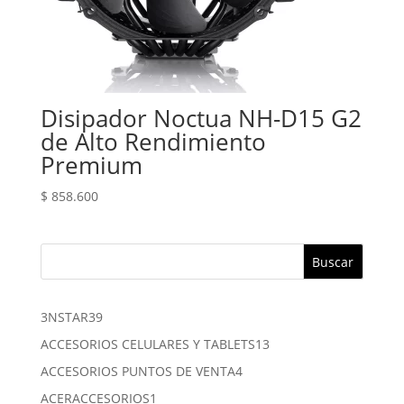
Disipador Noctua NH-D15 G2
de Alto Rendimiento
Premium
$
858.600
Buscar
39
3NSTAR
39
productos
13
ACCESORIOS CELULARES Y TABLETS
13
productos
4
ACCESORIOS PUNTOS DE VENTA
4
productos
1
ACERACCESORIOS
1