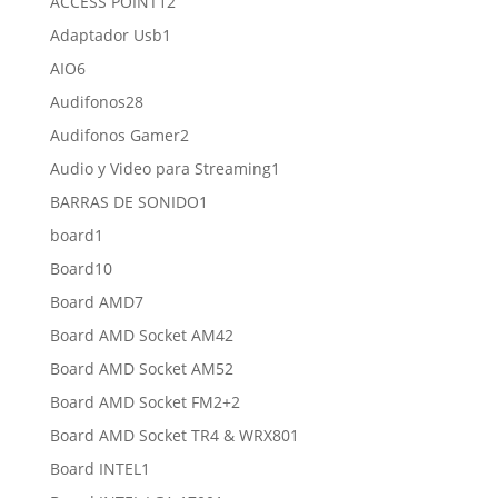
12
ACCESS POINT
12
productos
1
Adaptador Usb
1
producto
6
AIO
6
productos
28
Audifonos
28
productos
2
Audifonos Gamer
2
productos
1
Audio y Video para Streaming
1
producto
1
BARRAS DE SONIDO
1
producto
1
board
1
producto
10
Board
10
productos
7
Board AMD
7
productos
2
Board AMD Socket AM4
2
productos
2
Board AMD Socket AM5
2
productos
2
Board AMD Socket FM2+
2
productos
1
Board AMD Socket TR4 & WRX80
1
producto
1
Board INTEL
1
producto