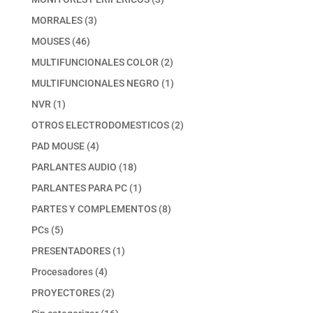
productos
3
MORRALES
3
productos
46
MOUSES
46
productos
2
MULTIFUNCIONALES COLOR
2
productos
1
MULTIFUNCIONALES NEGRO
1
producto
1
NVR
1
producto
2
OTROS ELECTRODOMESTICOS
2
productos
4
PAD MOUSE
4
productos
18
PARLANTES AUDIO
18
productos
1
PARLANTES PARA PC
1
producto
8
PARTES Y COMPLEMENTOS
8
productos
5
PCs
5
productos
1
PRESENTADORES
1
producto
4
Procesadores
4
productos
2
PROYECTORES
2
productos