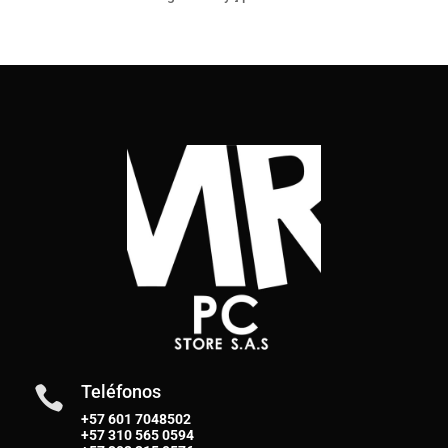
Teléfonos

+57 601 7048502
+57
310 565 0594