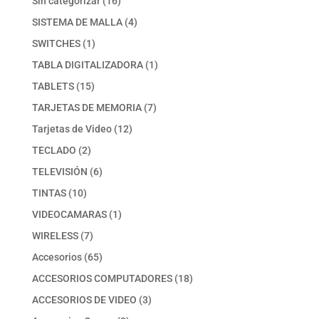
16
Sin categorizar
16
productos
4
SISTEMA DE MALLA
4
productos
1
SWITCHES
1
producto
1
TABLA DIGITALIZADORA
1
producto
15
TABLETS
15
productos
7
TARJETAS DE MEMORIA
7
productos
12
Tarjetas de Video
12
productos
2
TECLADO
2
productos
6
TELEVISIÓN
6
productos
10
TINTAS
10
productos
1
VIDEOCAMARAS
1
producto
7
WIRELESS
7
productos
65
Accesorios
65
productos
18
ACCESORIOS COMPUTADORES
18
productos
3
ACCESORIOS DE VIDEO
3
productos