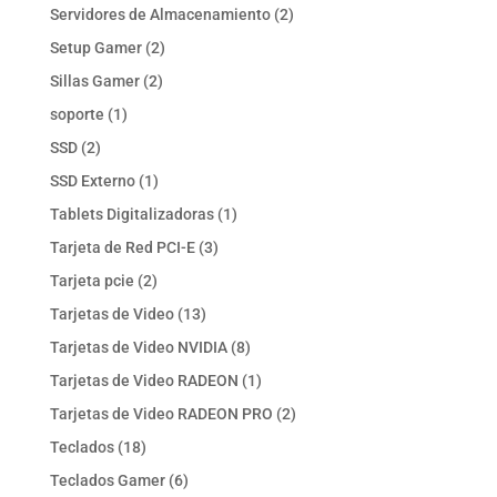
productos
2
Servidores de Almacenamiento
2
productos
2
Setup Gamer
2
productos
2
Sillas Gamer
2
productos
1
soporte
1
producto
2
SSD
2
productos
1
SSD Externo
1
producto
1
Tablets Digitalizadoras
1
producto
3
Tarjeta de Red PCI-E
3
productos
2
Tarjeta pcie
2
productos
13
Tarjetas de Video
13
productos
8
Tarjetas de Video NVIDIA
8
productos
1
Tarjetas de Video RADEON
1
producto
2
Tarjetas de Video RADEON PRO
2
productos
18
Teclados
18
productos
6
Teclados Gamer
6