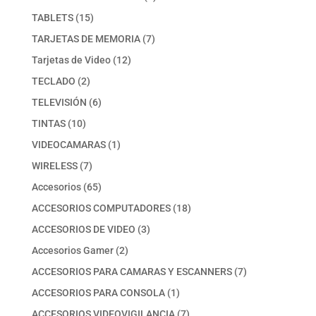
producto
15
TABLETS
15
productos
7
TARJETAS DE MEMORIA
7
productos
12
Tarjetas de Video
12
productos
2
TECLADO
2
productos
6
TELEVISIÓN
6
productos
10
TINTAS
10
productos
1
VIDEOCAMARAS
1
producto
7
WIRELESS
7
productos
65
Accesorios
65
productos
18
ACCESORIOS COMPUTADORES
18
productos
3
ACCESORIOS DE VIDEO
3
productos
2
Accesorios Gamer
2
productos
7
ACCESORIOS PARA CAMARAS Y ESCANNERS
7
productos
1
ACCESORIOS PARA CONSOLA
1
producto
7
ACCESORIOS VIDEOVIGILANCIA
7