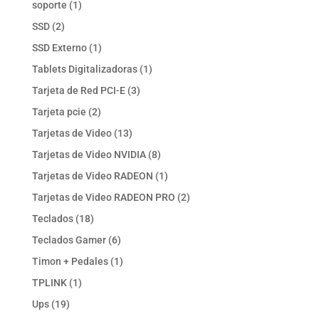
1
soporte
1
producto
2
SSD
2
productos
1
SSD Externo
1
producto
1
Tablets Digitalizadoras
1
producto
3
Tarjeta de Red PCI-E
3
productos
2
Tarjeta pcie
2
productos
13
Tarjetas de Video
13
productos
8
Tarjetas de Video NVIDIA
8
productos
1
Tarjetas de Video RADEON
1
producto
2
Tarjetas de Video RADEON PRO
2
productos
18
Teclados
18
productos
6
Teclados Gamer
6
productos
1
Timon + Pedales
1
producto
1
TPLINK
1
producto
19
Ups
19