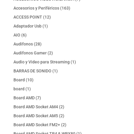
productos
163
Accesorios y Periféricos
163
productos
12
ACCESS POINT
12
productos
1
Adaptador Usb
1
producto
6
AIO
6
productos
28
Audifonos
28
productos
2
Audifonos Gamer
2
productos
1
Audio y Video para Streaming
1
producto
1
BARRAS DE SONIDO
1
producto
10
Board
10
productos
1
board
1
producto
7
Board AMD
7
productos
2
Board AMD Socket AM4
2
productos
2
Board AMD Socket AM5
2
productos
2
Board AMD Socket FM2+
2
productos
1
Board AMD Socket TR4 & WRX80
1