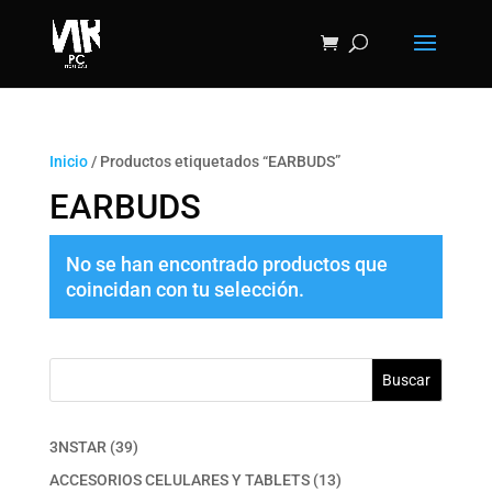
Inicio
/ Productos etiquetados “EARBUDS”
EARBUDS
No se han encontrado productos que
coincidan con tu selección.
Buscar
39
3NSTAR
39
productos
13
ACCESORIOS CELULARES Y TABLETS
13