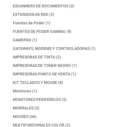
productos
3
ESCANNERS DE DOCUMENTOS
3
productos
3
EXTENSION DE RED
3
productos
1
Fuentes de Poder
1
producto
9
FUENTES DE PODER GAMING
9
productos
1
GAMEPAD
1
producto
1
GATEWAYS, MODEMS Y CONTROLADORAS
1
producto
2
IMPRESORAS DE TINTA
2
productos
1
IMPRESORAS DE TONER NEGRO
1
producto
1
IMPRESORAS PUNTO DE VENTA
1
producto
8
KIT TECLADOS Y MOUSE
8
productos
1
Monitores
1
producto
3
MONITORES PERIFERICOS
3
productos
3
MORRALES
3
productos
46
MOUSES
46
productos
2
MULTIFUNCIONALES COLOR
2