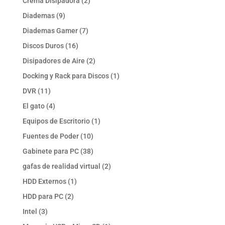
2
Crema Disipadora
2
productos
9
Diademas
9
productos
7
Diademas Gamer
7
productos
16
Discos Duros
16
productos
2
Disipadores de Aire
2
productos
1
Docking y Rack para Discos
1
producto
11
DVR
11
productos
4
El gato
4
productos
1
Equipos de Escritorio
1
producto
10
Fuentes de Poder
10
productos
38
Gabinete para PC
38
productos
2
gafas de realidad virtual
2
productos
1
HDD Externos
1
producto
2
HDD para PC
2
productos
3
Intel
3
productos