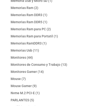
1
Memoria USB y Micro SD
1
producto
2
Memorias Ram
2
productos
1
Memorias Ram DDR3
1
producto
1
Memorias Ram DDR5
1
producto
2
Memorias Ram para PC
2
productos
1
Memorias Ram para Portatil
1
producto
1
Memorias RamDDR3
1
producto
11
Memorias Usb
11
productos
44
Monitores
44
productos
13
Monitores de Consumo y Trabajo
13
productos
14
Monitores Gamer
14
productos
7
Mouse
7
productos
9
Mouse Gamer
9
productos
1
Nvme M.2 PCI-E
1
producto
5
PARLANTES
5
productos