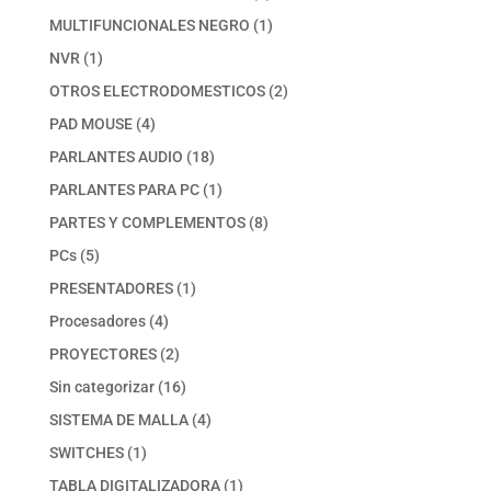
productos
1
MULTIFUNCIONALES NEGRO
1
producto
1
NVR
1
producto
2
OTROS ELECTRODOMESTICOS
2
productos
4
PAD MOUSE
4
productos
18
PARLANTES AUDIO
18
productos
1
PARLANTES PARA PC
1
producto
8
PARTES Y COMPLEMENTOS
8
productos
5
PCs
5
productos
1
PRESENTADORES
1
producto
4
Procesadores
4
productos
2
PROYECTORES
2
productos
16
Sin categorizar
16
productos
4
SISTEMA DE MALLA
4
productos
1
SWITCHES
1
producto
1
TABLA DIGITALIZADORA
1