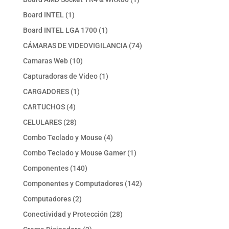
producto
1
Board INTEL
1
producto
1
Board INTEL LGA 1700
1
producto
74
CÁMARAS DE VIDEOVIGILANCIA
74
productos
10
Camaras Web
10
productos
1
Capturadoras de Video
1
producto
1
CARGADORES
1
producto
4
CARTUCHOS
4
productos
28
CELULARES
28
productos
4
Combo Teclado y Mouse
4
productos
1
Combo Teclado y Mouse Gamer
1
producto
140
Componentes
140
productos
142
Componentes y Computadores
142
productos
2
Computadores
2
productos
28
Conectividad y Protección
28
productos