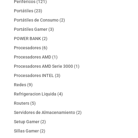
121
Periféricos
121
productos
23
Portátiles
23
productos
2
Portátiles de Consumo
2
productos
3
Portátiles Gamer
3
productos
2
POWER BANK
2
productos
6
Procesadores
6
productos
1
Procesadores AMD
1
producto
1
Procesadores AMD Serie 3000
1
producto
3
Procesadores INTEL
3
productos
9
Redes
9
productos
4
Refrigeracion Liquida
4
productos
5
Routers
5
productos
2
Servidores de Almacenamiento
2
productos
2
Setup Gamer
2
productos
2
Sillas Gamer
2
productos