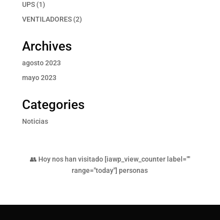
productos
1
UPS
1
producto
2
VENTILADORES
2
productos
Archives
agosto 2023
mayo 2023
Categories
Noticias
👥 Hoy nos han visitado [iawp_view_counter label=""
range="today"] personas