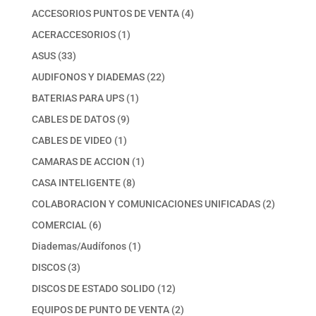
productos
4
ACCESORIOS PUNTOS DE VENTA
4
productos
1
ACERACCESORIOS
1
producto
33
ASUS
33
productos
22
AUDIFONOS Y DIADEMAS
22
productos
1
BATERIAS PARA UPS
1
producto
9
CABLES DE DATOS
9
productos
1
CABLES DE VIDEO
1
producto
1
CAMARAS DE ACCION
1
producto
8
CASA INTELIGENTE
8
productos
2
COLABORACION Y COMUNICACIONES UNIFICADAS
2
productos
6
COMERCIAL
6
productos
1
Diademas/Audífonos
1
producto
3
DISCOS
3
productos
12
DISCOS DE ESTADO SOLIDO
12
productos
2
EQUIPOS DE PUNTO DE VENTA
2