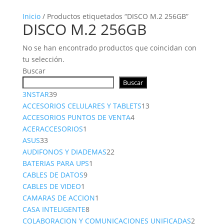
Inicio
/ Productos etiquetados “DISCO‎ M.2‎ 256GB”
DISCO‎ M.2‎ 256GB
No se han encontrado productos que coincidan con
tu selección.
Buscar
Buscar
39
3NSTAR
39
productos
13
ACCESORIOS CELULARES Y TABLETS
13
4
productos
ACCESORIOS PUNTOS DE VENTA
4
1
productos
ACERACCESORIOS
1
33
producto
ASUS
33
productos
22
AUDIFONOS Y DIADEMAS
22
1
productos
BATERIAS PARA UPS
1
9
producto
CABLES DE DATOS
9
1
productos
CABLES DE VIDEO
1
producto
1
CAMARAS DE ACCION
1
8
producto
CASA INTELIGENTE
8
productos
2
COLABORACION Y COMUNICACIONES UNIFICADAS
2