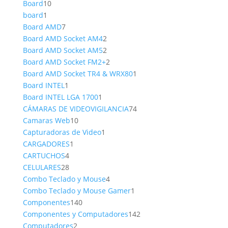
10
producto
Board
10
1
productos
board
1
producto
7
Board AMD
7
productos
2
Board AMD Socket AM4
2
productos
2
Board AMD Socket AM5
2
productos
2
Board AMD Socket FM2+
2
productos
1
Board AMD Socket TR4 & WRX80
1
1
producto
Board INTEL
1
producto
1
Board INTEL LGA 1700
1
producto
74
CÁMARAS DE VIDEOVIGILANCIA
74
10
productos
Camaras Web
10
productos
1
Capturadoras de Video
1
1
producto
CARGADORES
1
4
producto
CARTUCHOS
4
productos
28
CELULARES
28
productos
4
Combo Teclado y Mouse
4
productos
1
Combo Teclado y Mouse Gamer
1
140
producto
Componentes
140
productos
142
Componentes y Computadores
142
2
productos
Computadores
2