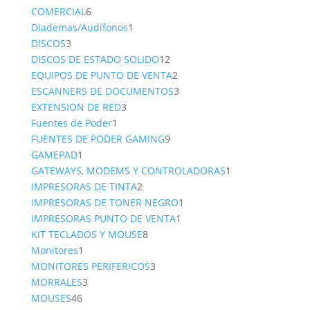
6
product
COMERCIAL
6
productos
1
Diademas/Audífonos
1
3
producto
DISCOS
3
productos
12
DISCOS DE ESTADO SOLIDO
12
productos
2
EQUIPOS DE PUNTO DE VENTA
2
productos
3
ESCANNERS DE DOCUMENTOS
3
3
productos
EXTENSION DE RED
3
1
productos
Fuentes de Poder
1
producto
9
FUENTES DE PODER GAMING
9
1
productos
GAMEPAD
1
producto
1
GATEWAYS, MODEMS Y CONTROLADORAS
1
2
producto
IMPRESORAS DE TINTA
2
productos
1
IMPRESORAS DE TONER NEGRO
1
1
producto
IMPRESORAS PUNTO DE VENTA
1
8
producto
KIT TECLADOS Y MOUSE
8
1
productos
Monitores
1
producto
3
MONITORES PERIFERICOS
3
3
productos
MORRALES
3
46
productos
MOUSES
46