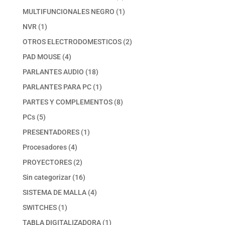
productos
1
MULTIFUNCIONALES NEGRO
1
producto
1
NVR
1
producto
2
OTROS ELECTRODOMESTICOS
2
productos
4
PAD MOUSE
4
productos
18
PARLANTES AUDIO
18
productos
1
PARLANTES PARA PC
1
producto
8
PARTES Y COMPLEMENTOS
8
productos
5
PCs
5
productos
1
PRESENTADORES
1
producto
4
Procesadores
4
productos
2
PROYECTORES
2
productos
16
Sin categorizar
16
productos
4
SISTEMA DE MALLA
4
productos
1
SWITCHES
1
producto
1
TABLA DIGITALIZADORA
1