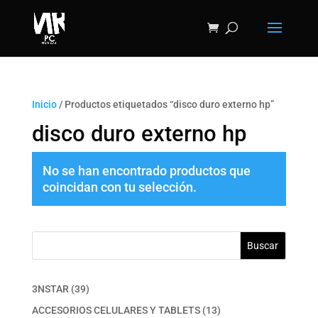
Inicio
/ Productos etiquetados “disco duro externo hp”
disco duro externo hp
No se han encontrado productos que
coincidan con tu selección.
Buscar
39
3NSTAR
39
productos
13
ACCESORIOS CELULARES Y TABLETS
13