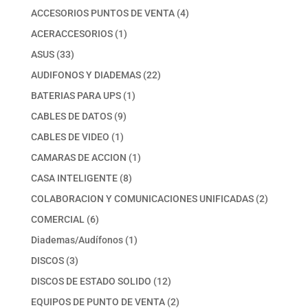
productos
4
ACCESORIOS PUNTOS DE VENTA
4
productos
1
ACERACCESORIOS
1
producto
33
ASUS
33
productos
22
AUDIFONOS Y DIADEMAS
22
productos
1
BATERIAS PARA UPS
1
producto
9
CABLES DE DATOS
9
productos
1
CABLES DE VIDEO
1
producto
1
CAMARAS DE ACCION
1
producto
8
CASA INTELIGENTE
8
productos
2
COLABORACION Y COMUNICACIONES UNIFICADAS
2
productos
6
COMERCIAL
6
productos
1
Diademas/Audífonos
1
producto
3
DISCOS
3
productos
12
DISCOS DE ESTADO SOLIDO
12
productos
2
EQUIPOS DE PUNTO DE VENTA
2