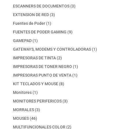
productos
3
ESCANNERS DE DOCUMENTOS
3
productos
3
EXTENSION DE RED
3
productos
1
Fuentes de Poder
1
producto
9
FUENTES DE PODER GAMING
9
productos
1
GAMEPAD
1
producto
1
GATEWAYS, MODEMS Y CONTROLADORAS
1
producto
2
IMPRESORAS DE TINTA
2
productos
1
IMPRESORAS DE TONER NEGRO
1
producto
1
IMPRESORAS PUNTO DE VENTA
1
producto
8
KIT TECLADOS Y MOUSE
8
productos
1
Monitores
1
producto
3
MONITORES PERIFERICOS
3
productos
3
MORRALES
3
productos
46
MOUSES
46
productos
2
MULTIFUNCIONALES COLOR
2