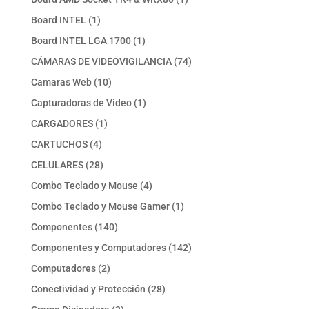
producto
1
Board INTEL
1
producto
1
Board INTEL LGA 1700
1
producto
74
CÁMARAS DE VIDEOVIGILANCIA
74
productos
10
Camaras Web
10
productos
1
Capturadoras de Video
1
producto
1
CARGADORES
1
producto
4
CARTUCHOS
4
productos
28
CELULARES
28
productos
4
Combo Teclado y Mouse
4
productos
1
Combo Teclado y Mouse Gamer
1
producto
140
Componentes
140
productos
142
Componentes y Computadores
142
productos
2
Computadores
2
productos
28
Conectividad y Protección
28
productos