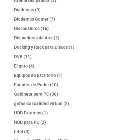
2
Crema Disipadora
2
productos
9
Diademas
9
productos
7
Diademas Gamer
7
productos
16
Discos Duros
16
productos
2
Disipadores de Aire
2
productos
1
Docking y Rack para Discos
1
producto
11
DVR
11
productos
4
El gato
4
productos
1
Equipos de Escritorio
1
producto
10
Fuentes de Poder
10
productos
38
Gabinete para PC
38
productos
2
gafas de realidad virtual
2
productos
1
HDD Externos
1
producto
2
HDD para PC
2
productos
3
Intel
3
productos