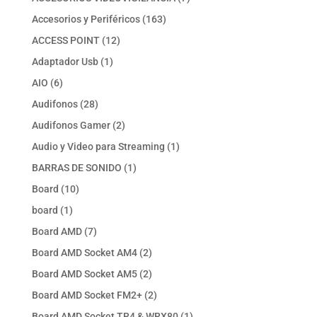
productos
163
Accesorios y Periféricos
163
productos
12
ACCESS POINT
12
productos
1
Adaptador Usb
1
producto
6
AIO
6
productos
28
Audifonos
28
productos
2
Audifonos Gamer
2
productos
1
Audio y Video para Streaming
1
producto
1
BARRAS DE SONIDO
1
producto
10
Board
10
productos
1
board
1
producto
7
Board AMD
7
productos
2
Board AMD Socket AM4
2
productos
2
Board AMD Socket AM5
2
productos
2
Board AMD Socket FM2+
2
productos
1
Board AMD Socket TR4 & WRX80
1