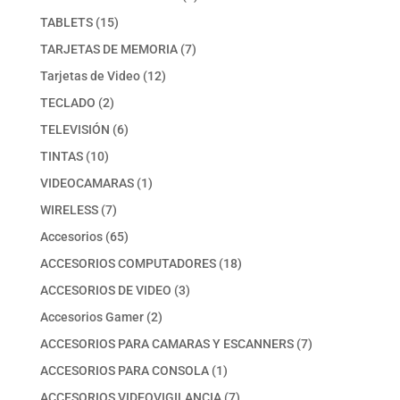
producto
15
TABLETS
15
productos
7
TARJETAS DE MEMORIA
7
productos
12
Tarjetas de Video
12
productos
2
TECLADO
2
productos
6
TELEVISIÓN
6
productos
10
TINTAS
10
productos
1
VIDEOCAMARAS
1
producto
7
WIRELESS
7
productos
65
Accesorios
65
productos
18
ACCESORIOS COMPUTADORES
18
productos
3
ACCESORIOS DE VIDEO
3
productos
2
Accesorios Gamer
2
productos
7
ACCESORIOS PARA CAMARAS Y ESCANNERS
7
productos
1
ACCESORIOS PARA CONSOLA
1
producto
7
ACCESORIOS VIDEOVIGILANCIA
7