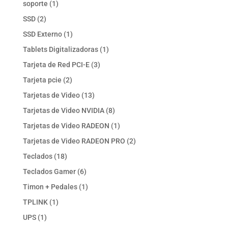
1
soporte
1
producto
2
SSD
2
productos
1
SSD Externo
1
producto
1
Tablets Digitalizadoras
1
producto
3
Tarjeta de Red PCI-E
3
productos
2
Tarjeta pcie
2
productos
13
Tarjetas de Video
13
productos
8
Tarjetas de Video NVIDIA
8
productos
1
Tarjetas de Video RADEON
1
producto
2
Tarjetas de Video RADEON PRO
2
productos
18
Teclados
18
productos
6
Teclados Gamer
6
productos
1
Timon + Pedales
1
producto
1
TPLINK
1
producto
1
UPS
1