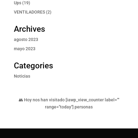
producto
19
Ups
19
productos
2
VENTILADORES
2
productos
Archives
agosto 2023
mayo 2023
Categories
Noticias
👥 Hoy nos han visitado [iawp_view_counter label=""
range="today"] personas