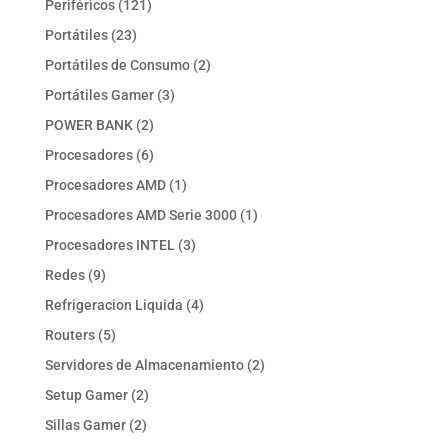
121
Periféricos
121
productos
23
Portátiles
23
productos
2
Portátiles de Consumo
2
productos
3
Portátiles Gamer
3
productos
2
POWER BANK
2
productos
6
Procesadores
6
productos
1
Procesadores AMD
1
producto
1
Procesadores AMD Serie 3000
1
producto
3
Procesadores INTEL
3
productos
9
Redes
9
productos
4
Refrigeracion Liquida
4
productos
5
Routers
5
productos
2
Servidores de Almacenamiento
2
productos
2
Setup Gamer
2
productos
2
Sillas Gamer
2
productos