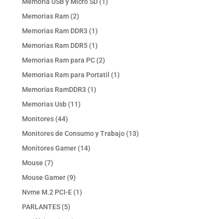
1
Memoria USB y Micro SD
1
producto
2
Memorias Ram
2
productos
1
Memorias Ram DDR3
1
producto
1
Memorias Ram DDR5
1
producto
2
Memorias Ram para PC
2
productos
1
Memorias Ram para Portatil
1
producto
1
Memorias RamDDR3
1
producto
11
Memorias Usb
11
productos
44
Monitores
44
productos
13
Monitores de Consumo y Trabajo
13
productos
14
Monitores Gamer
14
productos
7
Mouse
7
productos
9
Mouse Gamer
9
productos
1
Nvme M.2 PCI-E
1
producto
5
PARLANTES
5
productos