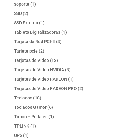
productos
1
soporte
1
producto
2
SSD
2
productos
1
SSD Externo
1
producto
1
Tablets Digitalizadoras
1
producto
3
Tarjeta de Red PCI-E
3
productos
2
Tarjeta pcie
2
productos
13
Tarjetas de Video
13
productos
8
Tarjetas de Video NVIDIA
8
productos
1
Tarjetas de Video RADEON
1
producto
2
Tarjetas de Video RADEON PRO
2
productos
18
Teclados
18
productos
6
Teclados Gamer
6
productos
1
Timon + Pedales
1
producto
1
TPLINK
1
producto
1
UPS
1