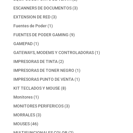
productos
3
ESCANNERS DE DOCUMENTOS
3
productos
3
EXTENSION DE RED
3
productos
1
Fuentes de Poder
1
producto
9
FUENTES DE PODER GAMING
9
productos
1
GAMEPAD
1
producto
1
GATEWAYS, MODEMS Y CONTROLADORAS
1
producto
2
IMPRESORAS DE TINTA
2
productos
1
IMPRESORAS DE TONER NEGRO
1
producto
1
IMPRESORAS PUNTO DE VENTA
1
producto
8
KIT TECLADOS Y MOUSE
8
productos
1
Monitores
1
producto
3
MONITORES PERIFERICOS
3
productos
3
MORRALES
3
productos
46
MOUSES
46
productos
2
MULTIFUNCIONALES COLOR
2