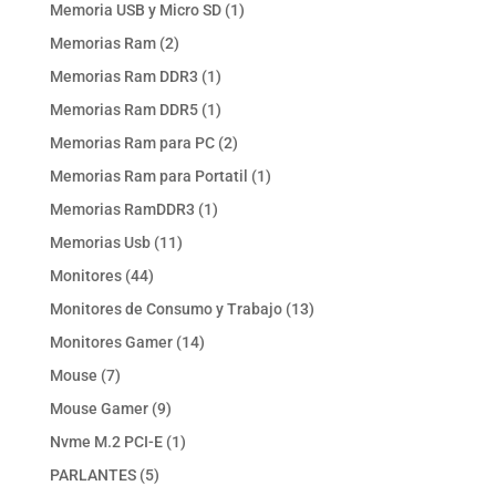
productos
1
Memoria USB y Micro SD
1
producto
2
Memorias Ram
2
productos
1
Memorias Ram DDR3
1
producto
1
Memorias Ram DDR5
1
producto
2
Memorias Ram para PC
2
productos
1
Memorias Ram para Portatil
1
producto
1
Memorias RamDDR3
1
producto
11
Memorias Usb
11
productos
44
Monitores
44
productos
13
Monitores de Consumo y Trabajo
13
productos
14
Monitores Gamer
14
productos
7
Mouse
7
productos
9
Mouse Gamer
9
productos
1
Nvme M.2 PCI-E
1
producto
5
PARLANTES
5