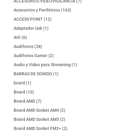
7
ACCESORIOS VIDEOVIGILANCIA
7
productos
163
Accesorios y Periféricos
163
productos
12
ACCESS POINT
12
productos
1
Adaptador Usb
1
producto
6
AIO
6
productos
28
Audifonos
28
productos
2
Audifonos Gamer
2
productos
1
Audio y Video para Streaming
1
producto
1
BARRAS DE SONIDO
1
producto
1
board
1
producto
10
Board
10
productos
7
Board AMD
7
productos
2
Board AMD Socket AM4
2
productos
2
Board AMD Socket AM5
2
productos
2
Board AMD Socket FM2+
2
productos