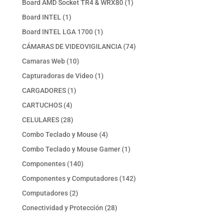
1
Board AMD Socket TR4 & WRX80
1
producto
1
Board INTEL
1
producto
1
Board INTEL LGA 1700
1
producto
74
CÁMARAS DE VIDEOVIGILANCIA
74
productos
10
Camaras Web
10
productos
1
Capturadoras de Video
1
producto
1
CARGADORES
1
producto
4
CARTUCHOS
4
productos
28
CELULARES
28
productos
4
Combo Teclado y Mouse
4
productos
1
Combo Teclado y Mouse Gamer
1
producto
140
Componentes
140
productos
142
Componentes y Computadores
142
productos
2
Computadores
2
productos
28
Conectividad y Protección
28
productos