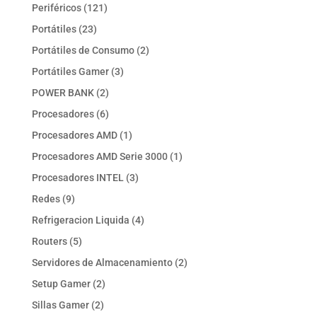
productos
121
Periféricos
121
productos
23
Portátiles
23
productos
2
Portátiles de Consumo
2
productos
3
Portátiles Gamer
3
productos
2
POWER BANK
2
productos
6
Procesadores
6
productos
1
Procesadores AMD
1
producto
1
Procesadores AMD Serie 3000
1
producto
3
Procesadores INTEL
3
productos
9
Redes
9
productos
4
Refrigeracion Liquida
4
productos
5
Routers
5
productos
2
Servidores de Almacenamiento
2
productos
2
Setup Gamer
2
productos
2
Sillas Gamer
2