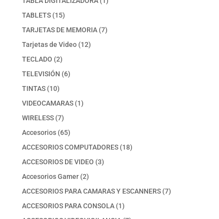
TABLA DIGITALIZADORA
1
producto
15
TABLETS
15
productos
7
TARJETAS DE MEMORIA
7
productos
12
Tarjetas de Video
12
productos
2
TECLADO
2
productos
6
TELEVISIÓN
6
productos
10
TINTAS
10
productos
1
VIDEOCAMARAS
1
producto
7
WIRELESS
7
productos
65
Accesorios
65
productos
18
ACCESORIOS COMPUTADORES
18
productos
3
ACCESORIOS DE VIDEO
3
productos
2
Accesorios Gamer
2
productos
7
ACCESORIOS PARA CAMARAS Y ESCANNERS
7
productos
1
ACCESORIOS PARA CONSOLA
1
producto