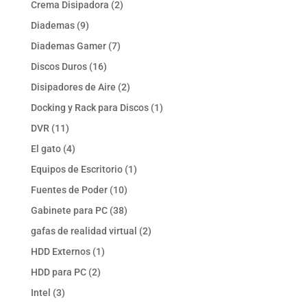
2
Crema Disipadora
2
productos
9
Diademas
9
productos
7
Diademas Gamer
7
productos
16
Discos Duros
16
productos
2
Disipadores de Aire
2
productos
1
Docking y Rack para Discos
1
producto
11
DVR
11
productos
4
El gato
4
productos
1
Equipos de Escritorio
1
producto
10
Fuentes de Poder
10
productos
38
Gabinete para PC
38
productos
2
gafas de realidad virtual
2
productos
1
HDD Externos
1
producto
2
HDD para PC
2
productos
3
Intel
3