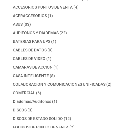
productos
4
ACCESORIOS PUNTOS DE VENTA
4
productos
1
ACERACCESORIOS
1
producto
33
ASUS
33
productos
22
AUDIFONOS Y DIADEMAS
22
productos
1
BATERIAS PARA UPS
1
producto
9
CABLES DE DATOS
9
productos
1
CABLES DE VIDEO
1
producto
1
CAMARAS DE ACCION
1
producto
8
CASA INTELIGENTE
8
productos
2
COLABORACION Y COMUNICACIONES UNIFICADAS
2
productos
6
COMERCIAL
6
productos
1
Diademas/Audífonos
1
producto
3
DISCOS
3
productos
12
DISCOS DE ESTADO SOLIDO
12
productos
2
EQUIPOS DE PUNTO DE VENTA
2