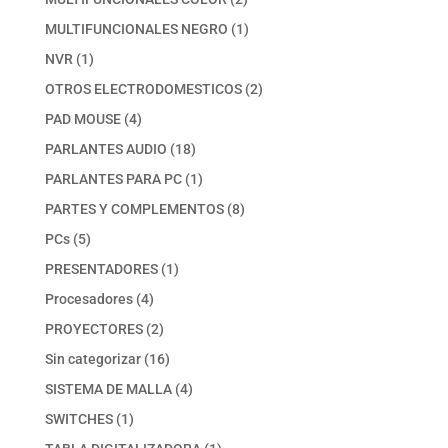
productos
1
MULTIFUNCIONALES NEGRO
1
producto
1
NVR
1
producto
2
OTROS ELECTRODOMESTICOS
2
productos
4
PAD MOUSE
4
productos
18
PARLANTES AUDIO
18
productos
1
PARLANTES PARA PC
1
producto
8
PARTES Y COMPLEMENTOS
8
productos
5
PCs
5
productos
1
PRESENTADORES
1
producto
4
Procesadores
4
productos
2
PROYECTORES
2
productos
16
Sin categorizar
16
productos
4
SISTEMA DE MALLA
4
productos
1
SWITCHES
1
producto
1