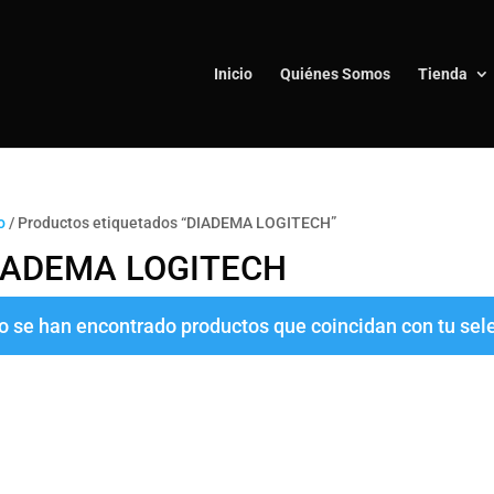
Inicio
Quiénes Somos
Tienda
o
/ Productos etiquetados “DIADEMA LOGITECH”
IADEMA LOGITECH
o se han encontrado productos que coincidan con tu sel