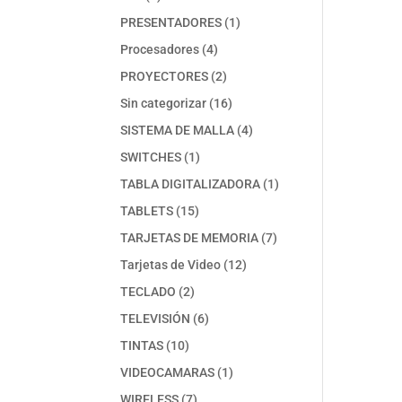
productos
1
PRESENTADORES
1
producto
4
Procesadores
4
productos
2
PROYECTORES
2
productos
16
Sin categorizar
16
productos
4
SISTEMA DE MALLA
4
productos
1
SWITCHES
1
producto
1
TABLA DIGITALIZADORA
1
producto
15
TABLETS
15
productos
7
TARJETAS DE MEMORIA
7
productos
12
Tarjetas de Video
12
productos
2
TECLADO
2
productos
6
TELEVISIÓN
6
productos
10
TINTAS
10
productos
1
VIDEOCAMARAS
1
producto
7
WIRELESS
7