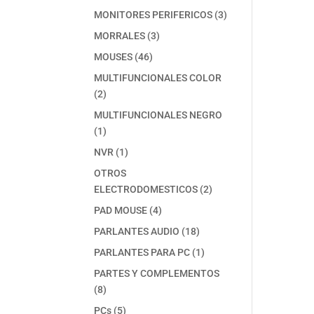
producto
3
MONITORES PERIFERICOS
3
productos
3
MORRALES
3
productos
46
MOUSES
46
productos
MULTIFUNCIONALES COLOR
2
2
productos
MULTIFUNCIONALES NEGRO
1
1
producto
1
NVR
1
producto
OTROS
2
ELECTRODOMESTICOS
2
productos
4
PAD MOUSE
4
productos
18
PARLANTES AUDIO
18
productos
1
PARLANTES PARA PC
1
producto
PARTES Y COMPLEMENTOS
8
8
productos
5
PCs
5