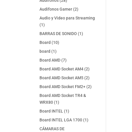
28
Audifonos
28
productos
2
Audifonos Gamer
2
productos
Audio y Video para Streaming
1
1
producto
1
BARRAS DE SONIDO
1
producto
10
Board
10
productos
1
board
1
producto
7
Board AMD
7
productos
2
Board AMD Socket AM4
2
productos
2
Board AMD Socket AM5
2
productos
2
Board AMD Socket FM2+
2
productos
Board AMD Socket TR4 &
1
WRX80
1
producto
1
Board INTEL
1
producto
1
Board INTEL LGA 1700
1
producto
CÁMARAS DE