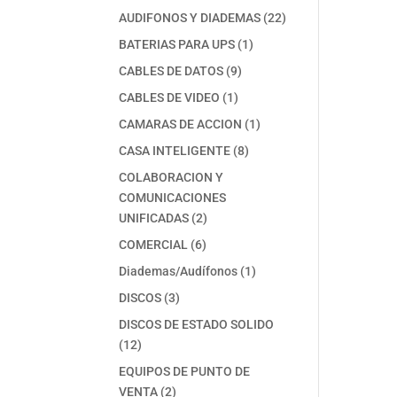
productos
22
AUDIFONOS Y DIADEMAS
22
productos
1
BATERIAS PARA UPS
1
producto
9
CABLES DE DATOS
9
productos
1
CABLES DE VIDEO
1
producto
1
CAMARAS DE ACCION
1
producto
8
CASA INTELIGENTE
8
productos
COLABORACION Y
COMUNICACIONES
2
UNIFICADAS
2
productos
6
COMERCIAL
6
productos
1
Diademas/Audífonos
1
producto
3
DISCOS
3
productos
DISCOS DE ESTADO SOLIDO
12
12
productos
EQUIPOS DE PUNTO DE
2
VENTA
2