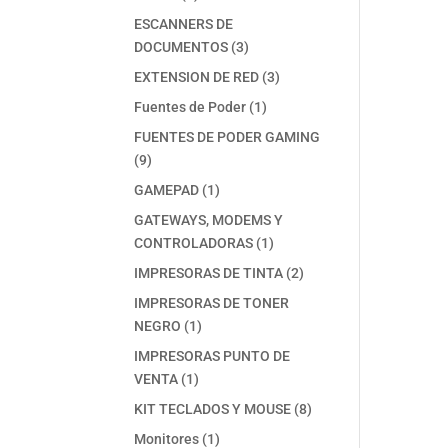
productos
ESCANNERS DE
3
DOCUMENTOS
3
productos
3
EXTENSION DE RED
3
productos
1
Fuentes de Poder
1
producto
FUENTES DE PODER GAMING
9
9
productos
1
GAMEPAD
1
producto
GATEWAYS, MODEMS Y
1
CONTROLADORAS
1
producto
2
IMPRESORAS DE TINTA
2
productos
IMPRESORAS DE TONER
1
NEGRO
1
producto
IMPRESORAS PUNTO DE
1
VENTA
1
producto
8
KIT TECLADOS Y MOUSE
8
productos
1
Monitores
1