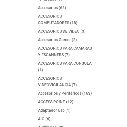
productos
65
Accesorios
65
productos
ACCESORIOS
18
COMPUTADORES
18
productos
3
ACCESORIOS DE VIDEO
3
productos
2
Accesorios Gamer
2
productos
ACCESORIOS PARA CAMARAS
7
Y ESCANNERS
7
productos
ACCESORIOS PARA CONSOLA
1
1
producto
ACCESORIOS
7
VIDEOVIGILANCIA
7
productos
163
Accesorios y Periféricos
163
productos
12
ACCESS POINT
12
productos
1
Adaptador Usb
1
producto
6
AIO
6
productos