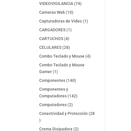
74
VIDEOVIGILANCIA
74
productos
10
Camaras Web
10
productos
1
Capturadoras de Video
1
producto
1
CARGADORES
1
producto
4
CARTUCHOS
4
productos
28
CELULARES
28
productos
4
Combo Teclado y Mouse
4
productos
Combo Teclado y Mouse
1
Gamer
1
producto
140
Componentes
140
productos
Componentes y
142
Computadores
142
productos
2
Computadores
2
productos
Conectividad y Protección
28
28
productos
2
Crema Disipadora
2