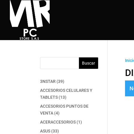
Inici
Buscar
D
39
3NSTAR
39
N
productos
ACCESORIOS CELULARES Y
13
TABLETS
13
productos
ACCESORIOS PUNTOS DE
4
VENTA
4
productos
1
ACERACCESORIOS
1
producto
33
ASUS
33