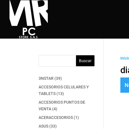
Inici
Buscar
d
39
3NSTAR
39
N
productos
ACCESORIOS CELULARES Y
13
TABLETS
13
productos
ACCESORIOS PUNTOS DE
4
VENTA
4
productos
1
ACERACCESORIOS
1
producto
33
ASUS
33