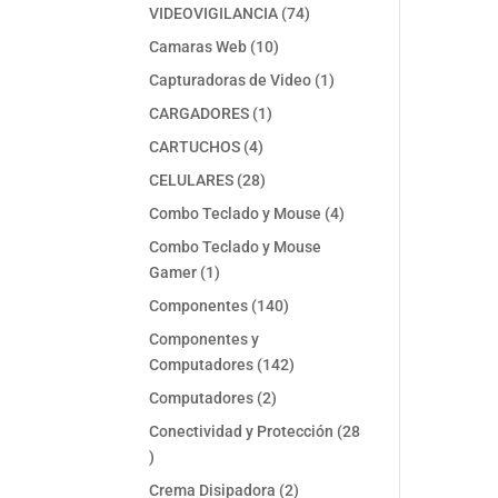
74
VIDEOVIGILANCIA
74
productos
10
Camaras Web
10
productos
1
Capturadoras de Video
1
producto
1
CARGADORES
1
producto
4
CARTUCHOS
4
productos
28
CELULARES
28
productos
4
Combo Teclado y Mouse
4
productos
Combo Teclado y Mouse
1
Gamer
1
producto
140
Componentes
140
productos
Componentes y
142
Computadores
142
productos
2
Computadores
2
productos
Conectividad y Protección
28
28
productos
2
Crema Disipadora
2