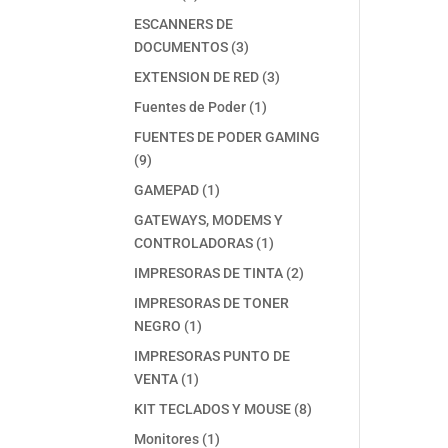
productos
ESCANNERS DE
3
DOCUMENTOS
3
productos
3
EXTENSION DE RED
3
productos
1
Fuentes de Poder
1
producto
FUENTES DE PODER GAMING
9
9
productos
1
GAMEPAD
1
producto
GATEWAYS, MODEMS Y
1
CONTROLADORAS
1
producto
2
IMPRESORAS DE TINTA
2
productos
IMPRESORAS DE TONER
1
NEGRO
1
producto
IMPRESORAS PUNTO DE
1
VENTA
1
producto
8
KIT TECLADOS Y MOUSE
8
productos
1
Monitores
1