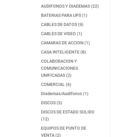
productos
22
AUDIFONOS Y DIADEMAS
22
productos
1
BATERIAS PARA UPS
1
producto
9
CABLES DE DATOS
9
productos
1
CABLES DE VIDEO
1
producto
1
CAMARAS DE ACCION
1
producto
8
CASA INTELIGENTE
8
productos
COLABORACION Y
COMUNICACIONES
2
UNIFICADAS
2
productos
6
COMERCIAL
6
productos
1
Diademas/Audífonos
1
producto
3
DISCOS
3
productos
DISCOS DE ESTADO SOLIDO
12
12
productos
EQUIPOS DE PUNTO DE
2
VENTA
2