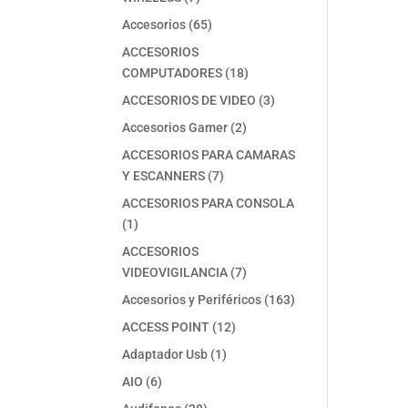
productos
65
Accesorios
65
productos
ACCESORIOS
18
COMPUTADORES
18
productos
3
ACCESORIOS DE VIDEO
3
productos
2
Accesorios Gamer
2
productos
ACCESORIOS PARA CAMARAS
7
Y ESCANNERS
7
productos
ACCESORIOS PARA CONSOLA
1
1
producto
ACCESORIOS
7
VIDEOVIGILANCIA
7
productos
163
Accesorios y Periféricos
163
productos
12
ACCESS POINT
12
productos
1
Adaptador Usb
1
producto
6
AIO
6
productos