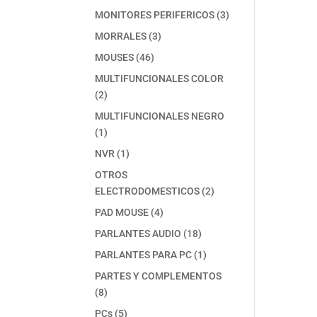
producto
3
MONITORES PERIFERICOS
3
productos
3
MORRALES
3
productos
46
MOUSES
46
productos
MULTIFUNCIONALES COLOR
2
2
productos
MULTIFUNCIONALES NEGRO
1
1
producto
1
NVR
1
producto
OTROS
2
ELECTRODOMESTICOS
2
productos
4
PAD MOUSE
4
productos
18
PARLANTES AUDIO
18
productos
1
PARLANTES PARA PC
1
producto
PARTES Y COMPLEMENTOS
8
8
productos
5
PCs
5