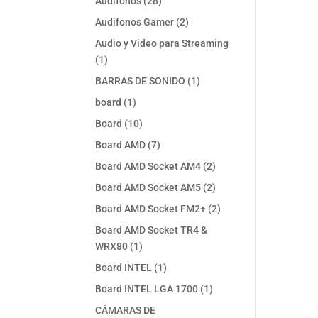
28
Audifonos
28
productos
2
Audifonos Gamer
2
productos
Audio y Video para Streaming
1
1
producto
1
BARRAS DE SONIDO
1
producto
1
board
1
producto
10
Board
10
productos
7
Board AMD
7
productos
2
Board AMD Socket AM4
2
productos
2
Board AMD Socket AM5
2
productos
2
Board AMD Socket FM2+
2
productos
Board AMD Socket TR4 &
1
WRX80
1
producto
1
Board INTEL
1
producto
1
Board INTEL LGA 1700
1
producto
CÁMARAS DE