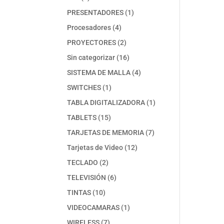
productos
1
PRESENTADORES
1
producto
4
Procesadores
4
productos
2
PROYECTORES
2
productos
16
Sin categorizar
16
productos
4
SISTEMA DE MALLA
4
productos
1
SWITCHES
1
producto
1
TABLA DIGITALIZADORA
1
producto
15
TABLETS
15
productos
7
TARJETAS DE MEMORIA
7
productos
12
Tarjetas de Video
12
productos
2
TECLADO
2
productos
6
TELEVISIÓN
6
productos
10
TINTAS
10
productos
1
VIDEOCAMARAS
1
producto
7
WIRELESS
7