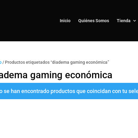
Inicio
Quiénes Somos
Tienda
o
/ Productos etiquetados “diadema gaming económica”
iadema gaming económica
o se han encontrado productos que coincidan con tu sel