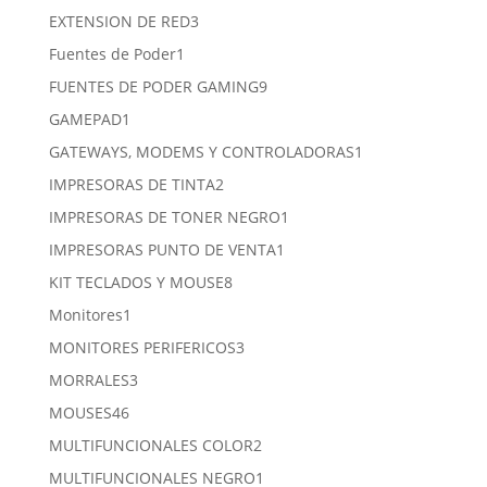
productos
3
EXTENSION DE RED
3
productos
1
Fuentes de Poder
1
producto
9
FUENTES DE PODER GAMING
9
productos
1
GAMEPAD
1
producto
1
GATEWAYS, MODEMS Y CONTROLADORAS
1
producto
2
IMPRESORAS DE TINTA
2
productos
1
IMPRESORAS DE TONER NEGRO
1
producto
1
IMPRESORAS PUNTO DE VENTA
1
producto
8
KIT TECLADOS Y MOUSE
8
productos
1
Monitores
1
producto
3
MONITORES PERIFERICOS
3
productos
3
MORRALES
3
productos
46
MOUSES
46
productos
2
MULTIFUNCIONALES COLOR
2
productos
1
MULTIFUNCIONALES NEGRO
1