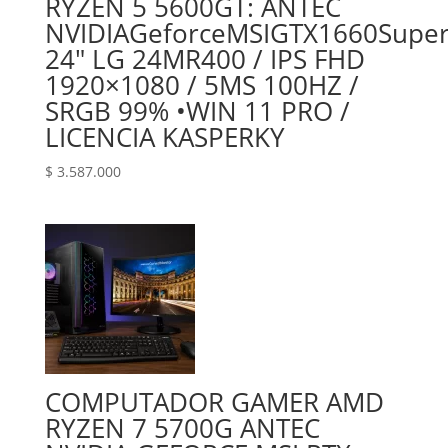
RYZEN 5 5600GT: ANTEC
NVIDIA‎Geforce‎MSI‎GTX‎1660‎Supe
24″ LG 24MR400 / IPS FHD
1920×1080 / 5MS 100HZ /
SRGB 99% •WIN 11 PRO /
LICENCIA KASPERKY
$
3.587.000
COMPUTADOR GAMER AMD
RYZEN 7 5700G ANTEC