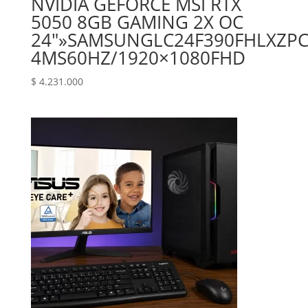
NVIDIA GEFORCE MSI RTX
5050 8GB GAMING 2X OC
24″»‎SAMSUNG‎LC24F390FHLXZP‎C
4MS‎60HZ‎/‎1920×1080‎FHD
$
4.231.000