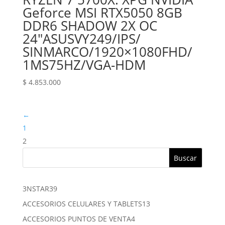
Geforce MSI RTX5050 8GB
DDR6 SHADOW 2X OC
24″‎ASUS‎VY249‎/‎IPS‎/‎
SIN‎MARCO‎/‎1920×1080‎FHD‎/‎
1MS‎75HZ/‎VGA-HDM
$
4.853.000
←
1
2
Buscar
39
3NSTAR
39
productos
13
ACCESORIOS CELULARES Y TABLETS
13
productos
4
ACCESORIOS PUNTOS DE VENTA
4