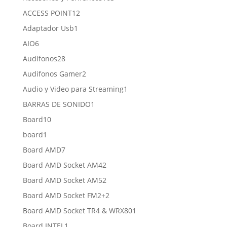
productos
12
ACCESS POINT
12
productos
1
Adaptador Usb
1
producto
6
AIO
6
productos
28
Audifonos
28
productos
2
Audifonos Gamer
2
productos
1
Audio y Video para Streaming
1
producto
1
BARRAS DE SONIDO
1
producto
10
Board
10
productos
1
board
1
producto
7
Board AMD
7
productos
2
Board AMD Socket AM4
2
productos
2
Board AMD Socket AM5
2
productos
2
Board AMD Socket FM2+
2
productos
1
Board AMD Socket TR4 & WRX80
1
producto
1
Board INTEL
1