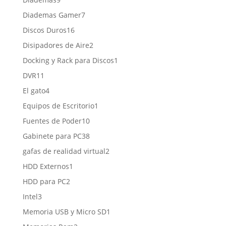
productos
7
Diademas Gamer
7
productos
16
Discos Duros
16
productos
2
Disipadores de Aire
2
productos
1
Docking y Rack para Discos
1
producto
11
DVR
11
productos
4
El gato
4
productos
1
Equipos de Escritorio
1
producto
10
Fuentes de Poder
10
productos
38
Gabinete para PC
38
productos
2
gafas de realidad virtual
2
productos
1
HDD Externos
1
producto
2
HDD para PC
2
productos
3
Intel
3
productos
1
Memoria USB y Micro SD
1
producto