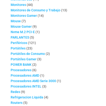
44
productos
Monitores
44
productos
13
Monitores de Consumo y Trabajo
13
14
productos
Monitores Gamer
14
7
productos
Mouse
7
productos
9
Mouse Gamer
9
productos
1
Nvme M.2 PCI-E
1
5
producto
PARLANTES
5
productos
121
Periféricos
121
23
productos
Portátiles
23
productos
2
Portátiles de Consumo
2
3
productos
Portátiles Gamer
3
2
productos
POWER BANK
2
productos
6
Procesadores
6
productos
1
Procesadores AMD
1
producto
1
Procesadores AMD Serie 3000
1
3
producto
Procesadores INTEL
3
9
productos
Redes
9
productos
4
Refrigeracion Liquida
4
5
productos
Routers
5