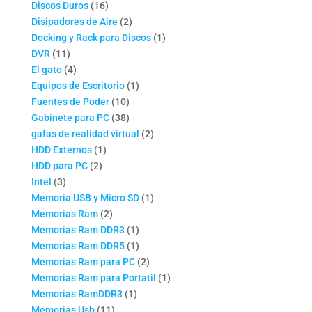
16
productos
Discos Duros
16
productos
2
Disipadores de Aire
2
productos
1
Docking y Rack para Discos
1
11
producto
DVR
11
productos
4
El gato
4
productos
1
Equipos de Escritorio
1
10
producto
Fuentes de Poder
10
productos
38
Gabinete para PC
38
productos
2
gafas de realidad virtual
2
1
productos
HDD Externos
1
2
producto
HDD para PC
2
3
productos
Intel
3
productos
1
Memoria USB y Micro SD
1
2
producto
Memorias Ram
2
productos
1
Memorias Ram DDR3
1
producto
1
Memorias Ram DDR5
1
producto
2
Memorias Ram para PC
2
productos
1
Memorias Ram para Portatil
1
1
producto
Memorias RamDDR3
1
11
producto
Memorias Usb
11