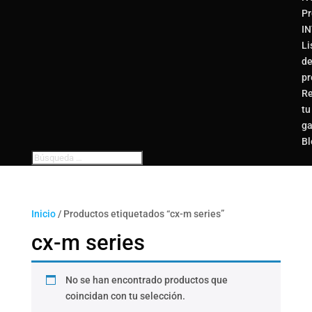
Pr
I
Li
d
pr
Re
tu
ga
Bl
Inicio
/ Productos etiquetados “cx-m series”
cx-m series
No se han encontrado productos que
coincidan con tu selección.