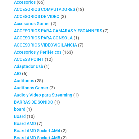
productos
65
Accesorios
65
productos
18
ACCESORIOS COMPUTADORES
18
3
productos
ACCESORIOS DE VIDEO
3
2
productos
Accesorios Gamer
2
productos
7
ACCESORIOS PARA CAMARAS Y ESCANNERS
7
1
productos
ACCESORIOS PARA CONSOLA
1
producto
7
ACCESORIOS VIDEOVIGILANCIA
7
163
productos
Accesorios y Periféricos
163
12
productos
ACCESS POINT
12
1
productos
Adaptador Usb
1
6
producto
AIO
6
productos
28
Audifonos
28
productos
2
Audifonos Gamer
2
productos
1
Audio y Video para Streaming
1
1
producto
BARRAS DE SONIDO
1
1
producto
board
1
producto
10
Board
10
productos
7
Board AMD
7
productos
2
Board AMD Socket AM4
2
productos
2
Board AMD Socket AM5
2