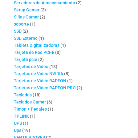
productos
2
Servidores de Almacenamiento
2
2
productos
Setup Gamer
2
2
productos
Sillas Gamer
2
1
productos
soporte
1
2
producto
SSD
2
productos
1
SSD Externo
1
producto
1
Tablets Digitalizadoras
1
3
producto
Tarjeta de Red PCI-E
3
2
productos
Tarjeta pcie
2
productos
13
Tarjetas de Video
13
productos
8
Tarjetas de Video NVIDIA
8
productos
1
Tarjetas de Video RADEON
1
producto
2
Tarjetas de Video RADEON PRO
2
18
productos
Teclados
18
productos
6
Teclados Gamer
6
productos
1
Timon + Pedales
1
1
producto
TPLINK
1
1
producto
UPS
1
producto
19
Ups
19
productos
2
VENTILADORES
2