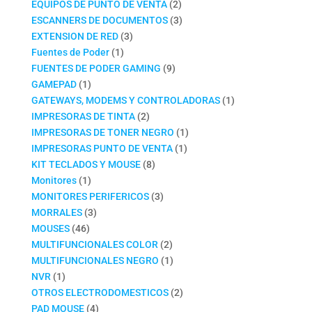
productos
2
EQUIPOS DE PUNTO DE VENTA
2
productos
3
ESCANNERS DE DOCUMENTOS
3
3
productos
EXTENSION DE RED
3
1
productos
Fuentes de Poder
1
producto
9
FUENTES DE PODER GAMING
9
1
productos
GAMEPAD
1
producto
1
GATEWAYS, MODEMS Y CONTROLADORAS
1
2
producto
IMPRESORAS DE TINTA
2
productos
1
IMPRESORAS DE TONER NEGRO
1
1
producto
IMPRESORAS PUNTO DE VENTA
1
8
producto
KIT TECLADOS Y MOUSE
8
1
productos
Monitores
1
producto
3
MONITORES PERIFERICOS
3
3
productos
MORRALES
3
46
productos
MOUSES
46
productos
2
MULTIFUNCIONALES COLOR
2
productos
1
MULTIFUNCIONALES NEGRO
1
1
producto
NVR
1
producto
2
OTROS ELECTRODOMESTICOS
2
4
productos
PAD MOUSE
4