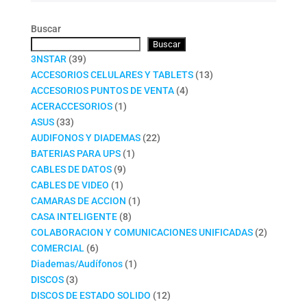
Buscar
Buscar
39
3NSTAR
39
productos
13
ACCESORIOS CELULARES Y TABLETS
13
4
productos
ACCESORIOS PUNTOS DE VENTA
4
1
productos
ACERACCESORIOS
1
33
producto
ASUS
33
productos
22
AUDIFONOS Y DIADEMAS
22
1
productos
BATERIAS PARA UPS
1
9
producto
CABLES DE DATOS
9
1
productos
CABLES DE VIDEO
1
producto
1
CAMARAS DE ACCION
1
8
producto
CASA INTELIGENTE
8
productos
2
COLABORACION Y COMUNICACIONES UNIFICADAS
2
6
productos
COMERCIAL
6
productos
1
Diademas/Audífonos
1
3
producto
DISCOS
3
productos
12
DISCOS DE ESTADO SOLIDO
12