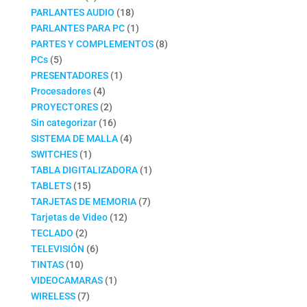
productos
18
PARLANTES AUDIO
18
productos
1
PARLANTES PARA PC
1
producto
8
PARTES Y COMPLEMENTOS
8
5
productos
PCs
5
productos
1
PRESENTADORES
1
4
producto
Procesadores
4
productos
2
PROYECTORES
2
productos
16
Sin categorizar
16
productos
4
SISTEMA DE MALLA
4
1
productos
SWITCHES
1
producto
1
TABLA DIGITALIZADORA
1
15
producto
TABLETS
15
productos
7
TARJETAS DE MEMORIA
7
12
productos
Tarjetas de Video
12
2
productos
TECLADO
2
productos
6
TELEVISIÓN
6
10
productos
TINTAS
10
productos
1
VIDEOCAMARAS
1
7
producto
WIRELESS
7