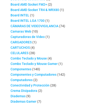
productos
2
Board AMD Socket FM2+
2
productos
1
Board AMD Socket TR4 & WRX80
1
1
producto
Board INTEL
1
producto
1
Board INTEL LGA 1700
1
producto
74
CÁMARAS DE VIDEOVIGILANCIA
74
10
productos
Camaras Web
10
productos
1
Capturadoras de Video
1
1
producto
CARGADORES
1
4
producto
CARTUCHOS
4
productos
28
CELULARES
28
productos
4
Combo Teclado y Mouse
4
productos
1
Combo Teclado y Mouse Gamer
1
140
producto
Componentes
140
productos
142
Componentes y Computadores
142
2
productos
Computadores
2
productos
28
Conectividad y Protección
28
2
productos
Crema Disipadora
2
9
productos
Diademas
9
productos
7
Diademas Gamer
7