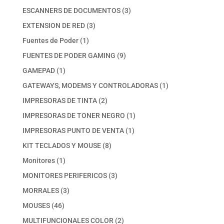
productos
3
ESCANNERS DE DOCUMENTOS
3
productos
3
EXTENSION DE RED
3
productos
1
Fuentes de Poder
1
producto
9
FUENTES DE PODER GAMING
9
productos
1
GAMEPAD
1
producto
1
GATEWAYS, MODEMS Y CONTROLADORAS
1
producto
2
IMPRESORAS DE TINTA
2
productos
1
IMPRESORAS DE TONER NEGRO
1
producto
1
IMPRESORAS PUNTO DE VENTA
1
producto
8
KIT TECLADOS Y MOUSE
8
productos
1
Monitores
1
producto
3
MONITORES PERIFERICOS
3
productos
3
MORRALES
3
productos
46
MOUSES
46
productos
2
MULTIFUNCIONALES COLOR
2