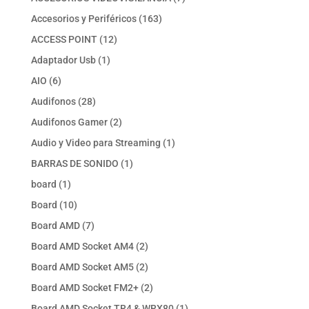
productos
163
Accesorios y Periféricos
163
productos
12
ACCESS POINT
12
productos
1
Adaptador Usb
1
producto
6
AIO
6
productos
28
Audifonos
28
productos
2
Audifonos Gamer
2
productos
1
Audio y Video para Streaming
1
producto
1
BARRAS DE SONIDO
1
producto
1
board
1
producto
10
Board
10
productos
7
Board AMD
7
productos
2
Board AMD Socket AM4
2
productos
2
Board AMD Socket AM5
2
productos
2
Board AMD Socket FM2+
2
productos
1
Board AMD Socket TR4 & WRX80
1