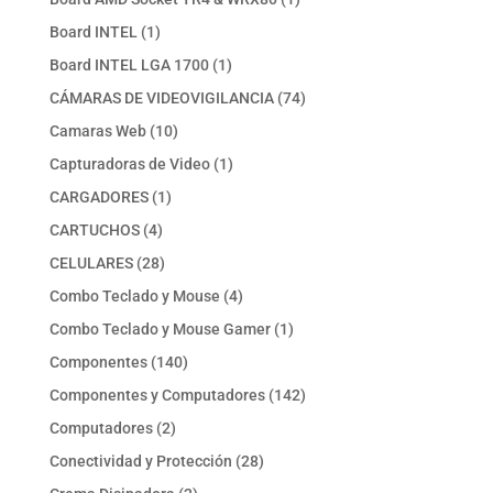
producto
1
Board INTEL
1
producto
1
Board INTEL LGA 1700
1
producto
74
CÁMARAS DE VIDEOVIGILANCIA
74
productos
10
Camaras Web
10
productos
1
Capturadoras de Video
1
producto
1
CARGADORES
1
producto
4
CARTUCHOS
4
productos
28
CELULARES
28
productos
4
Combo Teclado y Mouse
4
productos
1
Combo Teclado y Mouse Gamer
1
producto
140
Componentes
140
productos
142
Componentes y Computadores
142
productos
2
Computadores
2
productos
28
Conectividad y Protección
28
productos