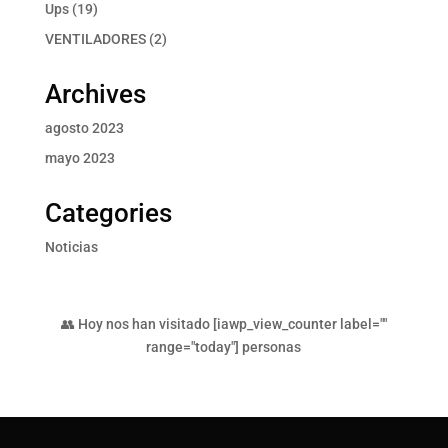
producto
19
Ups
19
productos
2
VENTILADORES
2
productos
Archives
agosto 2023
mayo 2023
Categories
Noticias
👥 Hoy nos han visitado [iawp_view_counter label=""
range="today"] personas