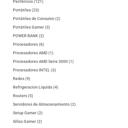
121
Periféricos
121
productos
23
Portátiles
23
productos
2
Portátiles de Consumo
2
productos
3
Portátiles Gamer
3
productos
2
POWER BANK
2
productos
6
Procesadores
6
productos
1
Procesadores AMD
1
producto
1
Procesadores AMD Serie 3000
1
producto
3
Procesadores INTEL
3
productos
9
Redes
9
productos
4
Refrigeracion Liquida
4
productos
5
Routers
5
productos
2
Servidores de Almacenamiento
2
productos
2
Setup Gamer
2
productos
2
Sillas Gamer
2
productos