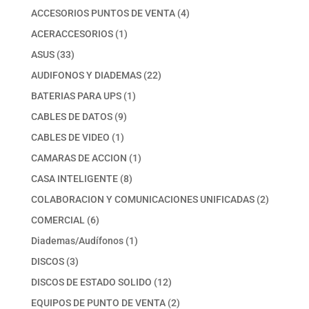
productos
4
ACCESORIOS PUNTOS DE VENTA
4
productos
1
ACERACCESORIOS
1
producto
33
ASUS
33
productos
22
AUDIFONOS Y DIADEMAS
22
productos
1
BATERIAS PARA UPS
1
producto
9
CABLES DE DATOS
9
productos
1
CABLES DE VIDEO
1
producto
1
CAMARAS DE ACCION
1
producto
8
CASA INTELIGENTE
8
productos
2
COLABORACION Y COMUNICACIONES UNIFICADAS
2
productos
6
COMERCIAL
6
productos
1
Diademas/Audífonos
1
producto
3
DISCOS
3
productos
12
DISCOS DE ESTADO SOLIDO
12
productos
2
EQUIPOS DE PUNTO DE VENTA
2