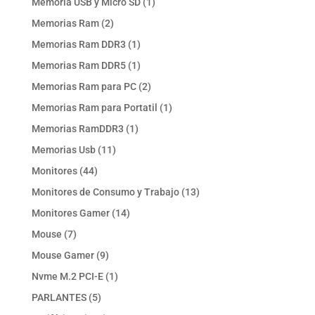
1
Memoria USB y Micro SD
1
producto
2
Memorias Ram
2
productos
1
Memorias Ram DDR3
1
producto
1
Memorias Ram DDR5
1
producto
2
Memorias Ram para PC
2
productos
1
Memorias Ram para Portatil
1
producto
1
Memorias RamDDR3
1
producto
11
Memorias Usb
11
productos
44
Monitores
44
productos
13
Monitores de Consumo y Trabajo
13
productos
14
Monitores Gamer
14
productos
7
Mouse
7
productos
9
Mouse Gamer
9
productos
1
Nvme M.2 PCI-E
1
producto
5
PARLANTES
5
productos