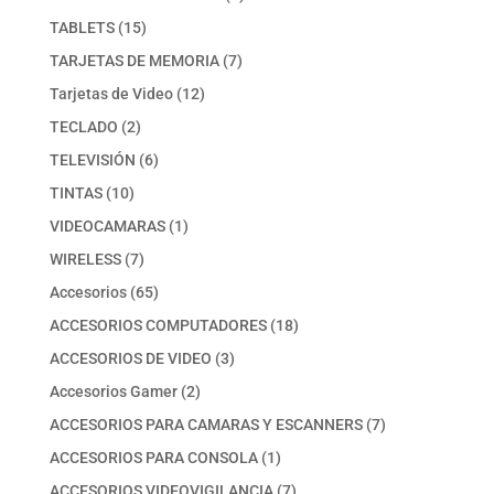
producto
15
TABLETS
15
productos
7
TARJETAS DE MEMORIA
7
productos
12
Tarjetas de Video
12
productos
2
TECLADO
2
productos
6
TELEVISIÓN
6
productos
10
TINTAS
10
productos
1
VIDEOCAMARAS
1
producto
7
WIRELESS
7
productos
65
Accesorios
65
productos
18
ACCESORIOS COMPUTADORES
18
productos
3
ACCESORIOS DE VIDEO
3
productos
2
Accesorios Gamer
2
productos
7
ACCESORIOS PARA CAMARAS Y ESCANNERS
7
productos
1
ACCESORIOS PARA CONSOLA
1
producto
7
ACCESORIOS VIDEOVIGILANCIA
7