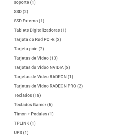
1
soporte
1
producto
2
SSD
2
productos
1
SSD Externo
1
producto
1
Tablets Digitalizadoras
1
producto
3
Tarjeta de Red PCI-E
3
productos
2
Tarjeta pcie
2
productos
13
Tarjetas de Video
13
productos
8
Tarjetas de Video NVIDIA
8
productos
1
Tarjetas de Video RADEON
1
producto
2
Tarjetas de Video RADEON PRO
2
productos
18
Teclados
18
productos
6
Teclados Gamer
6
productos
1
Timon + Pedales
1
producto
1
TPLINK
1
producto
1
UPS
1