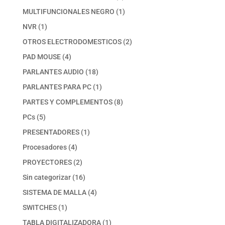
productos
1
MULTIFUNCIONALES NEGRO
1
producto
1
NVR
1
producto
2
OTROS ELECTRODOMESTICOS
2
productos
4
PAD MOUSE
4
productos
18
PARLANTES AUDIO
18
productos
1
PARLANTES PARA PC
1
producto
8
PARTES Y COMPLEMENTOS
8
productos
5
PCs
5
productos
1
PRESENTADORES
1
producto
4
Procesadores
4
productos
2
PROYECTORES
2
productos
16
Sin categorizar
16
productos
4
SISTEMA DE MALLA
4
productos
1
SWITCHES
1
producto
1
TABLA DIGITALIZADORA
1