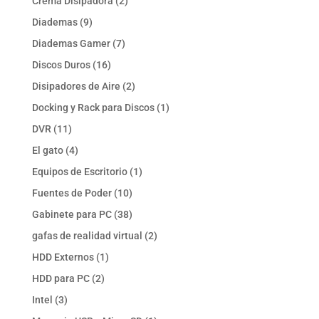
2
Crema Disipadora
2
productos
9
Diademas
9
productos
7
Diademas Gamer
7
productos
16
Discos Duros
16
productos
2
Disipadores de Aire
2
productos
1
Docking y Rack para Discos
1
producto
11
DVR
11
productos
4
El gato
4
productos
1
Equipos de Escritorio
1
producto
10
Fuentes de Poder
10
productos
38
Gabinete para PC
38
productos
2
gafas de realidad virtual
2
productos
1
HDD Externos
1
producto
2
HDD para PC
2
productos
3
Intel
3
productos