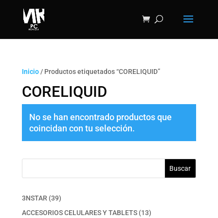
Inicio
/ Productos etiquetados “CORELIQUID”
CORELIQUID
No se han encontrado productos que
coincidan con tu selección.
Buscar
39
3NSTAR
39
productos
13
ACCESORIOS CELULARES Y TABLETS
13