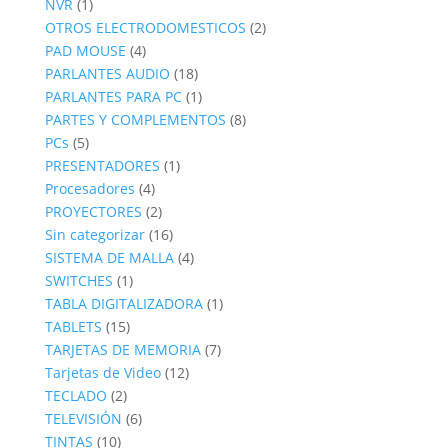
1
producto
NVR
1
producto
2
OTROS ELECTRODOMESTICOS
2
4
productos
PAD MOUSE
4
productos
18
PARLANTES AUDIO
18
productos
1
PARLANTES PARA PC
1
producto
8
PARTES Y COMPLEMENTOS
8
5
productos
PCs
5
productos
1
PRESENTADORES
1
4
producto
Procesadores
4
productos
2
PROYECTORES
2
productos
16
Sin categorizar
16
productos
4
SISTEMA DE MALLA
4
1
productos
SWITCHES
1
producto
1
TABLA DIGITALIZADORA
1
15
producto
TABLETS
15
productos
7
TARJETAS DE MEMORIA
7
12
productos
Tarjetas de Video
12
2
productos
TECLADO
2
productos
6
TELEVISIÓN
6
10
productos
TINTAS
10