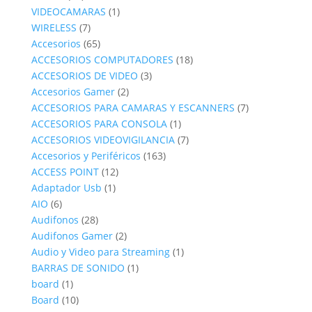
productos
1
VIDEOCAMARAS
1
7
producto
WIRELESS
7
productos
65
Accesorios
65
productos
18
ACCESORIOS COMPUTADORES
18
3
productos
ACCESORIOS DE VIDEO
3
2
productos
Accesorios Gamer
2
productos
7
ACCESORIOS PARA CAMARAS Y ESCANNERS
7
1
productos
ACCESORIOS PARA CONSOLA
1
producto
7
ACCESORIOS VIDEOVIGILANCIA
7
163
productos
Accesorios y Periféricos
163
12
productos
ACCESS POINT
12
1
productos
Adaptador Usb
1
6
producto
AIO
6
productos
28
Audifonos
28
productos
2
Audifonos Gamer
2
productos
1
Audio y Video para Streaming
1
1
producto
BARRAS DE SONIDO
1
1
producto
board
1
producto
10
Board
10