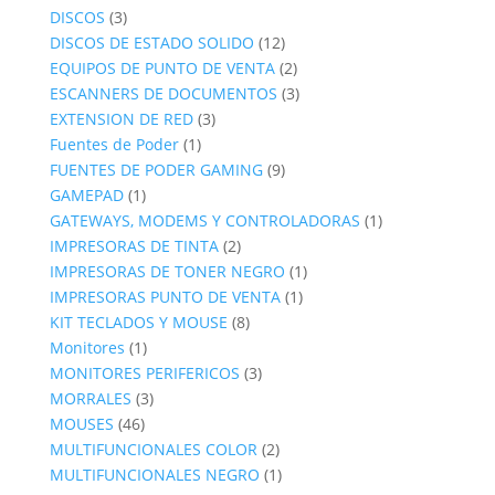
3
producto
DISCOS
3
productos
12
DISCOS DE ESTADO SOLIDO
12
productos
2
EQUIPOS DE PUNTO DE VENTA
2
productos
3
ESCANNERS DE DOCUMENTOS
3
3
productos
EXTENSION DE RED
3
1
productos
Fuentes de Poder
1
producto
9
FUENTES DE PODER GAMING
9
1
productos
GAMEPAD
1
producto
1
GATEWAYS, MODEMS Y CONTROLADORAS
1
2
producto
IMPRESORAS DE TINTA
2
productos
1
IMPRESORAS DE TONER NEGRO
1
1
producto
IMPRESORAS PUNTO DE VENTA
1
8
producto
KIT TECLADOS Y MOUSE
8
1
productos
Monitores
1
producto
3
MONITORES PERIFERICOS
3
3
productos
MORRALES
3
46
productos
MOUSES
46
productos
2
MULTIFUNCIONALES COLOR
2
productos
1
MULTIFUNCIONALES NEGRO
1