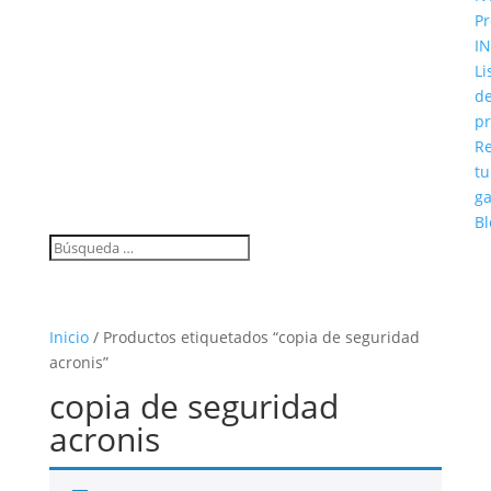
Pr
IN
Li
d
pr
Re
tu
ga
Bl
Inicio
/ Productos etiquetados “copia de seguridad
acronis”
copia de seguridad
acronis