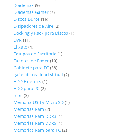
9
productos
Diademas
9
productos
7
Diademas Gamer
7
16
productos
Discos Duros
16
productos
2
Disipadores de Aire
2
productos
1
Docking y Rack para Discos
1
11
producto
DVR
11
productos
4
El gato
4
productos
1
Equipos de Escritorio
1
10
producto
Fuentes de Poder
10
productos
38
Gabinete para PC
38
productos
2
gafas de realidad virtual
2
1
productos
HDD Externos
1
2
producto
HDD para PC
2
3
productos
Intel
3
productos
1
Memoria USB y Micro SD
1
2
producto
Memorias Ram
2
productos
1
Memorias Ram DDR3
1
producto
1
Memorias Ram DDR5
1
producto
2
Memorias Ram para PC
2