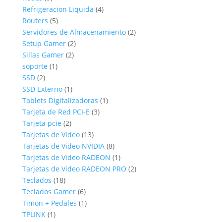
productos
4
Refrigeracion Liquida
4
5
productos
Routers
5
productos
2
Servidores de Almacenamiento
2
2
productos
Setup Gamer
2
2
productos
Sillas Gamer
2
1
productos
soporte
1
2
producto
SSD
2
productos
1
SSD Externo
1
producto
1
Tablets Digitalizadoras
1
3
producto
Tarjeta de Red PCI-E
3
2
productos
Tarjeta pcie
2
productos
13
Tarjetas de Video
13
productos
8
Tarjetas de Video NVIDIA
8
productos
1
Tarjetas de Video RADEON
1
producto
2
Tarjetas de Video RADEON PRO
2
18
productos
Teclados
18
productos
6
Teclados Gamer
6
productos
1
Timon + Pedales
1
1
producto
TPLINK
1