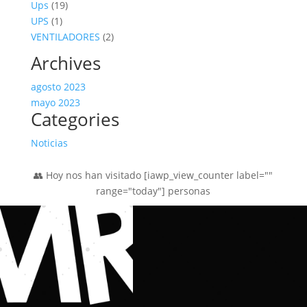
19
producto
Ups
19
1
productos
UPS
1
producto
2
VENTILADORES
2
productos
Archives
agosto 2023
mayo 2023
Categories
Noticias
👥 Hoy nos han visitado [iawp_view_counter label=""
range="today"] personas