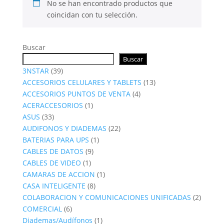
No se han encontrado productos que
coincidan con tu selección.
Buscar
Buscar
39
3NSTAR
39
productos
13
ACCESORIOS CELULARES Y TABLETS
13
4
productos
ACCESORIOS PUNTOS DE VENTA
4
1
productos
ACERACCESORIOS
1
33
producto
ASUS
33
productos
22
AUDIFONOS Y DIADEMAS
22
1
productos
BATERIAS PARA UPS
1
9
producto
CABLES DE DATOS
9
1
productos
CABLES DE VIDEO
1
producto
1
CAMARAS DE ACCION
1
8
producto
CASA INTELIGENTE
8
productos
2
COLABORACION Y COMUNICACIONES UNIFICADAS
2
6
produc
COMERCIAL
6
productos
1
Diademas/Audífonos
1