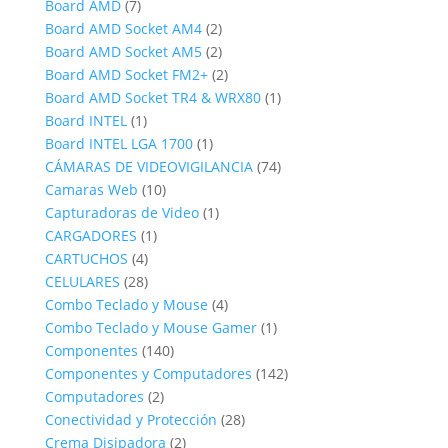
productos
7
Board AMD
7
productos
2
Board AMD Socket AM4
2
productos
2
Board AMD Socket AM5
2
productos
2
Board AMD Socket FM2+
2
productos
1
Board AMD Socket TR4 & WRX80
1
1
producto
Board INTEL
1
producto
1
Board INTEL LGA 1700
1
producto
74
CÁMARAS DE VIDEOVIGILANCIA
74
10
productos
Camaras Web
10
productos
1
Capturadoras de Video
1
1
producto
CARGADORES
1
4
producto
CARTUCHOS
4
productos
28
CELULARES
28
productos
4
Combo Teclado y Mouse
4
productos
1
Combo Teclado y Mouse Gamer
1
140
producto
Componentes
140
productos
142
Componentes y Computadores
142
2
productos
Computadores
2
productos
28
Conectividad y Protección
28
2
productos
Crema Disipadora
2