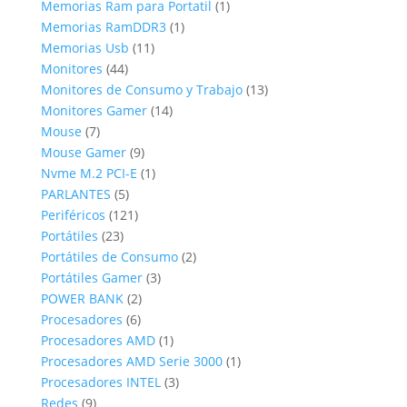
productos
1
Memorias Ram para Portatil
1
1
producto
Memorias RamDDR3
1
11
producto
Memorias Usb
11
44
productos
Monitores
44
productos
13
Monitores de Consumo y Trabajo
13
14
productos
Monitores Gamer
14
7
productos
Mouse
7
productos
9
Mouse Gamer
9
productos
1
Nvme M.2 PCI-E
1
5
producto
PARLANTES
5
productos
121
Periféricos
121
23
productos
Portátiles
23
productos
2
Portátiles de Consumo
2
3
productos
Portátiles Gamer
3
2
productos
POWER BANK
2
6
productos
Procesadores
6
productos
1
Procesadores AMD
1
producto
1
Procesadores AMD Serie 3000
1
3
producto
Procesadores INTEL
3
9
productos
Redes
9