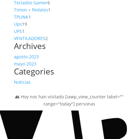
productos
6
Teclados Gamer
6
productos
1
Timon + Pedales
1
1
producto
TPLINK
1
19
producto
Ups
19
1
productos
UPS
1
producto
2
VENTILADORES
2
Archives
productos
agosto 2023
mayo 2023
Categories
Noticias
👥 Hoy nos han visitado [iawp_view_counter label=""
range="today"] personas