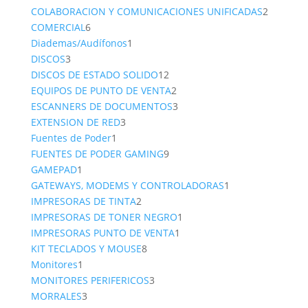
productos
2
COLABORACION Y COMUNICACIONES UNIFICADAS
2
6
product
COMERCIAL
6
productos
1
Diademas/Audífonos
1
3
producto
DISCOS
3
productos
12
DISCOS DE ESTADO SOLIDO
12
productos
2
EQUIPOS DE PUNTO DE VENTA
2
productos
3
ESCANNERS DE DOCUMENTOS
3
3
productos
EXTENSION DE RED
3
1
productos
Fuentes de Poder
1
producto
9
FUENTES DE PODER GAMING
9
1
productos
GAMEPAD
1
producto
1
GATEWAYS, MODEMS Y CONTROLADORAS
1
2
producto
IMPRESORAS DE TINTA
2
productos
1
IMPRESORAS DE TONER NEGRO
1
1
producto
IMPRESORAS PUNTO DE VENTA
1
8
producto
KIT TECLADOS Y MOUSE
8
1
productos
Monitores
1
producto
3
MONITORES PERIFERICOS
3
3
productos
MORRALES
3