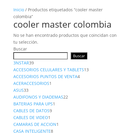
Inicio
/ Productos etiquetados “cooler master
colombia”
cooler master colombia
No se han encontrado productos que coincidan con
tu selección.
Buscar
Buscar
39
3NSTAR
39
productos
13
ACCESORIOS CELULARES Y TABLETS
13
4
productos
ACCESORIOS PUNTOS DE VENTA
4
1
productos
ACERACCESORIOS
1
33
producto
ASUS
33
productos
22
AUDIFONOS Y DIADEMAS
22
1
productos
BATERIAS PARA UPS
1
9
producto
CABLES DE DATOS
9
1
productos
CABLES DE VIDEO
1
producto
1
CAMARAS DE ACCION
1
8
producto
CASA INTELIGENTE
8