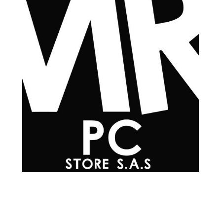
Teléfonos

+57 601 7048502
+57
310 565 0594