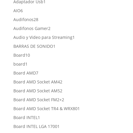
1
Adaptador Usb
1
producto
6
AIO
6
productos
28
Audifonos
28
productos
2
Audifonos Gamer
2
productos
1
Audio y Video para Streaming
1
producto
1
BARRAS DE SONIDO
1
producto
10
Board
10
productos
1
board
1
producto
7
Board AMD
7
productos
2
Board AMD Socket AM4
2
productos
2
Board AMD Socket AM5
2
productos
2
Board AMD Socket FM2+
2
productos
1
Board AMD Socket TR4 & WRX80
1
producto
1
Board INTEL
1
producto
1
Board INTEL LGA 1700
1
producto