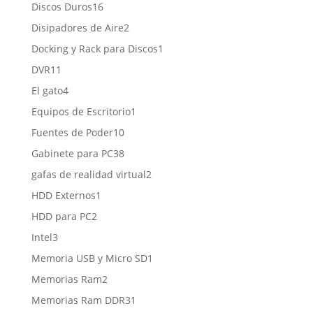
productos
16
Discos Duros
16
productos
2
Disipadores de Aire
2
productos
1
Docking y Rack para Discos
1
producto
11
DVR
11
productos
4
El gato
4
productos
1
Equipos de Escritorio
1
producto
10
Fuentes de Poder
10
productos
38
Gabinete para PC
38
productos
2
gafas de realidad virtual
2
productos
1
HDD Externos
1
producto
2
HDD para PC
2
productos
3
Intel
3
productos
1
Memoria USB y Micro SD
1
producto
2
Memorias Ram
2
productos
1
Memorias Ram DDR3
1