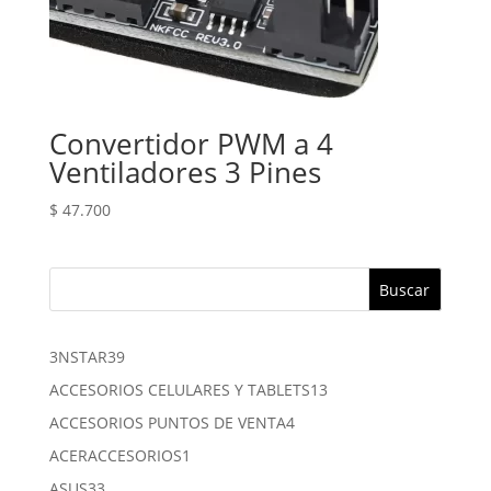
Convertidor PWM a 4
Ventiladores 3 Pines
$
47.700
Buscar
39
3NSTAR
39
productos
13
ACCESORIOS CELULARES Y TABLETS
13
productos
4
ACCESORIOS PUNTOS DE VENTA
4
productos
1
ACERACCESORIOS
1
producto
33
ASUS
33