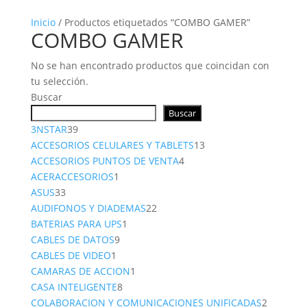
Inicio
/ Productos etiquetados “COMBO GAMER”
COMBO GAMER
No se han encontrado productos que coincidan con
tu selección.
Buscar
Buscar
39
3NSTAR
39
productos
13
ACCESORIOS CELULARES Y TABLETS
13
4
productos
ACCESORIOS PUNTOS DE VENTA
4
1
productos
ACERACCESORIOS
1
33
producto
ASUS
33
productos
22
AUDIFONOS Y DIADEMAS
22
1
productos
BATERIAS PARA UPS
1
9
producto
CABLES DE DATOS
9
1
productos
CABLES DE VIDEO
1
producto
1
CAMARAS DE ACCION
1
8
producto
CASA INTELIGENTE
8
productos
2
COLABORACION Y COMUNICACIONES UNIFICADAS
2