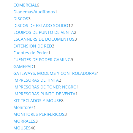
6
product
COMERCIAL
6
productos
1
Diademas/Audífonos
1
3
producto
DISCOS
3
productos
12
DISCOS DE ESTADO SOLIDO
12
productos
2
EQUIPOS DE PUNTO DE VENTA
2
productos
3
ESCANNERS DE DOCUMENTOS
3
3
productos
EXTENSION DE RED
3
1
productos
Fuentes de Poder
1
producto
9
FUENTES DE PODER GAMING
9
1
productos
GAMEPAD
1
producto
1
GATEWAYS, MODEMS Y CONTROLADORAS
1
2
producto
IMPRESORAS DE TINTA
2
productos
1
IMPRESORAS DE TONER NEGRO
1
1
producto
IMPRESORAS PUNTO DE VENTA
1
8
producto
KIT TECLADOS Y MOUSE
8
1
productos
Monitores
1
producto
3
MONITORES PERIFERICOS
3
3
productos
MORRALES
3
46
productos
MOUSES
46