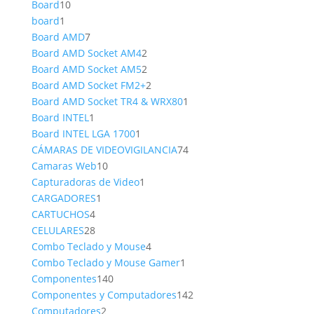
10
producto
Board
10
1
productos
board
1
producto
7
Board AMD
7
productos
2
Board AMD Socket AM4
2
productos
2
Board AMD Socket AM5
2
productos
2
Board AMD Socket FM2+
2
productos
1
Board AMD Socket TR4 & WRX80
1
1
producto
Board INTEL
1
producto
1
Board INTEL LGA 1700
1
producto
74
CÁMARAS DE VIDEOVIGILANCIA
74
10
productos
Camaras Web
10
productos
1
Capturadoras de Video
1
1
producto
CARGADORES
1
4
producto
CARTUCHOS
4
productos
28
CELULARES
28
productos
4
Combo Teclado y Mouse
4
productos
1
Combo Teclado y Mouse Gamer
1
140
producto
Componentes
140
productos
142
Componentes y Computadores
142
2
productos
Computadores
2