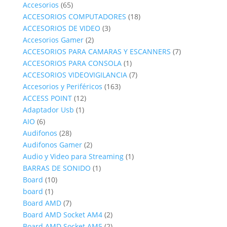
productos
65
Accesorios
65
productos
18
ACCESORIOS COMPUTADORES
18
3
productos
ACCESORIOS DE VIDEO
3
2
productos
Accesorios Gamer
2
productos
7
ACCESORIOS PARA CAMARAS Y ESCANNERS
7
1
productos
ACCESORIOS PARA CONSOLA
1
producto
7
ACCESORIOS VIDEOVIGILANCIA
7
163
productos
Accesorios y Periféricos
163
12
productos
ACCESS POINT
12
1
productos
Adaptador Usb
1
6
producto
AIO
6
productos
28
Audifonos
28
productos
2
Audifonos Gamer
2
productos
1
Audio y Video para Streaming
1
1
producto
BARRAS DE SONIDO
1
10
producto
Board
10
1
productos
board
1
producto
7
Board AMD
7
productos
2
Board AMD Socket AM4
2
productos
2
Board AMD Socket AM5
2