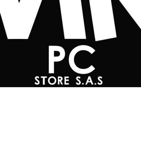
Teléfonos
+57 601 7048502
+57
310 565 0594