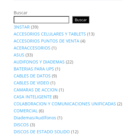
Buscar
Buscar
39
3NSTAR
39
productos
13
ACCESORIOS CELULARES Y TABLETS
13
4
productos
ACCESORIOS PUNTOS DE VENTA
4
1
productos
ACERACCESORIOS
1
33
producto
ASUS
33
productos
22
AUDIFONOS Y DIADEMAS
22
1
productos
BATERIAS PARA UPS
1
9
producto
CABLES DE DATOS
9
1
productos
CABLES DE VIDEO
1
producto
1
CAMARAS DE ACCION
1
8
producto
CASA INTELIGENTE
8
productos
2
COLABORACION Y COMUNICACIONES UNIFICADAS
2
6
produc
COMERCIAL
6
productos
1
Diademas/Audífonos
1
3
producto
DISCOS
3
productos
12
DISCOS DE ESTADO SOLIDO
12