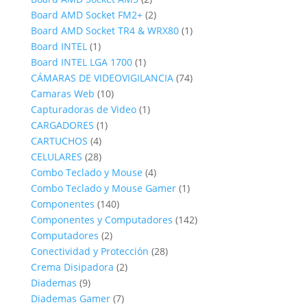
productos
2
Board AMD Socket FM2+
2
productos
1
Board AMD Socket TR4 & WRX80
1
1
producto
Board INTEL
1
producto
1
Board INTEL LGA 1700
1
producto
74
CÁMARAS DE VIDEOVIGILANCIA
74
10
productos
Camaras Web
10
productos
1
Capturadoras de Video
1
1
producto
CARGADORES
1
4
producto
CARTUCHOS
4
productos
28
CELULARES
28
productos
4
Combo Teclado y Mouse
4
productos
1
Combo Teclado y Mouse Gamer
1
140
producto
Componentes
140
productos
142
Componentes y Computadores
142
2
productos
Computadores
2
productos
28
Conectividad y Protección
28
2
productos
Crema Disipadora
2
9
productos
Diademas
9
productos
7
Diademas Gamer
7