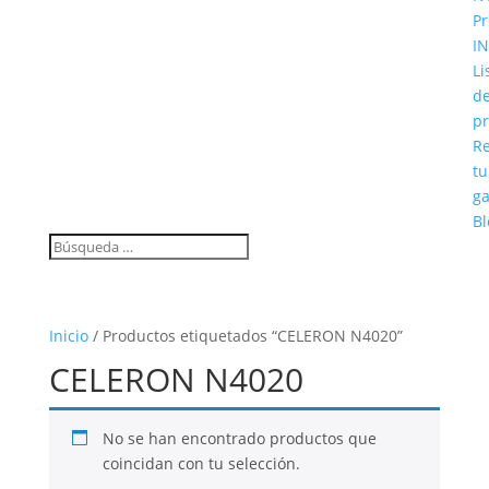
Pr
IN
Li
d
pr
Re
tu
ga
Bl
Inicio
/ Productos etiquetados “CELERON N4020”
CELERON N4020
No se han encontrado productos que
coincidan con tu selección.