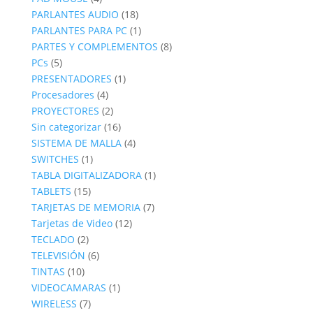
productos
18
PARLANTES AUDIO
18
productos
1
PARLANTES PARA PC
1
producto
8
PARTES Y COMPLEMENTOS
8
5
productos
PCs
5
productos
1
PRESENTADORES
1
4
producto
Procesadores
4
productos
2
PROYECTORES
2
productos
16
Sin categorizar
16
productos
4
SISTEMA DE MALLA
4
1
productos
SWITCHES
1
producto
1
TABLA DIGITALIZADORA
1
15
producto
TABLETS
15
productos
7
TARJETAS DE MEMORIA
7
12
productos
Tarjetas de Video
12
2
productos
TECLADO
2
productos
6
TELEVISIÓN
6
10
productos
TINTAS
10
productos
1
VIDEOCAMARAS
1
7
producto
WIRELESS
7