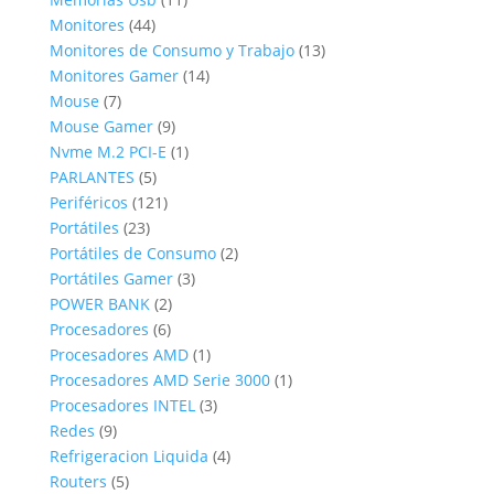
44
productos
Monitores
44
productos
13
Monitores de Consumo y Trabajo
13
14
productos
Monitores Gamer
14
7
productos
Mouse
7
productos
9
Mouse Gamer
9
productos
1
Nvme M.2 PCI-E
1
5
producto
PARLANTES
5
productos
121
Periféricos
121
23
productos
Portátiles
23
productos
2
Portátiles de Consumo
2
3
productos
Portátiles Gamer
3
2
productos
POWER BANK
2
6
productos
Procesadores
6
productos
1
Procesadores AMD
1
producto
1
Procesadores AMD Serie 3000
1
3
producto
Procesadores INTEL
3
9
productos
Redes
9
productos
4
Refrigeracion Liquida
4
5
productos
Routers
5