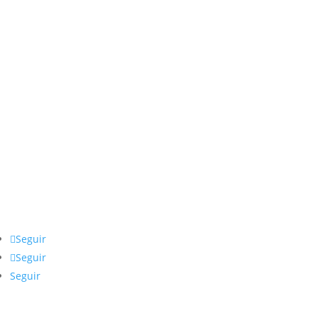
Realidad Virtual y Gamer
Computadores y Componentes
Conectividad y Protección
Accesorios y Periféricos
Portátiles
Nuestra Empresa
Sobre Nosotros
Términos, Condiciones e Información Legal
Seguir
Seguir
Seguir