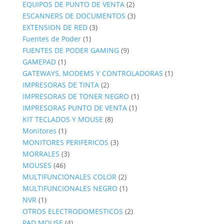
productos
2
EQUIPOS DE PUNTO DE VENTA
2
productos
3
ESCANNERS DE DOCUMENTOS
3
3
productos
EXTENSION DE RED
3
1
productos
Fuentes de Poder
1
producto
9
FUENTES DE PODER GAMING
9
1
productos
GAMEPAD
1
producto
1
GATEWAYS, MODEMS Y CONTROLADORAS
1
2
producto
IMPRESORAS DE TINTA
2
productos
1
IMPRESORAS DE TONER NEGRO
1
1
producto
IMPRESORAS PUNTO DE VENTA
1
8
producto
KIT TECLADOS Y MOUSE
8
1
productos
Monitores
1
producto
3
MONITORES PERIFERICOS
3
3
productos
MORRALES
3
46
productos
MOUSES
46
productos
2
MULTIFUNCIONALES COLOR
2
productos
1
MULTIFUNCIONALES NEGRO
1
1
producto
NVR
1
producto
2
OTROS ELECTRODOMESTICOS
2
4
productos
PAD MOUSE
4