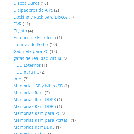
16
productos
Discos Duros
16
productos
2
Disipadores de Aire
2
productos
1
Docking y Rack para Discos
1
11
producto
DVR
11
productos
4
El gato
4
productos
1
Equipos de Escritorio
1
10
producto
Fuentes de Poder
10
productos
38
Gabinete para PC
38
productos
2
gafas de realidad virtual
2
1
productos
HDD Externos
1
2
producto
HDD para PC
2
3
productos
Intel
3
productos
1
Memoria USB y Micro SD
1
2
producto
Memorias Ram
2
productos
1
Memorias Ram DDR3
1
producto
1
Memorias Ram DDR5
1
producto
2
Memorias Ram para PC
2
productos
1
Memorias Ram para Portatil
1
1
producto
Memorias RamDDR3
1
11
producto
Memorias Usb
11