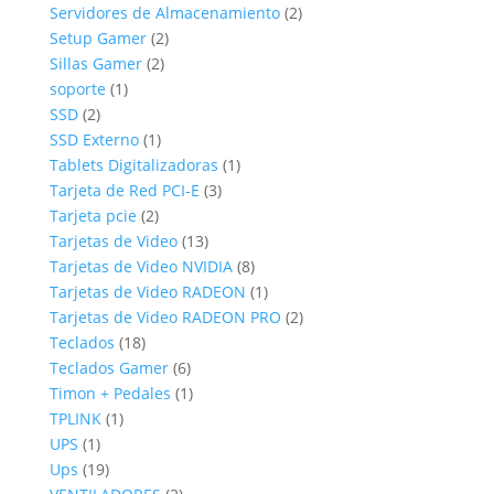
productos
2
Servidores de Almacenamiento
2
2
productos
Setup Gamer
2
2
productos
Sillas Gamer
2
1
productos
soporte
1
2
producto
SSD
2
productos
1
SSD Externo
1
producto
1
Tablets Digitalizadoras
1
3
producto
Tarjeta de Red PCI-E
3
2
productos
Tarjeta pcie
2
productos
13
Tarjetas de Video
13
productos
8
Tarjetas de Video NVIDIA
8
productos
1
Tarjetas de Video RADEON
1
producto
2
Tarjetas de Video RADEON PRO
2
18
productos
Teclados
18
productos
6
Teclados Gamer
6
productos
1
Timon + Pedales
1
1
producto
TPLINK
1
1
producto
UPS
1
producto
19
Ups
19
productos
2