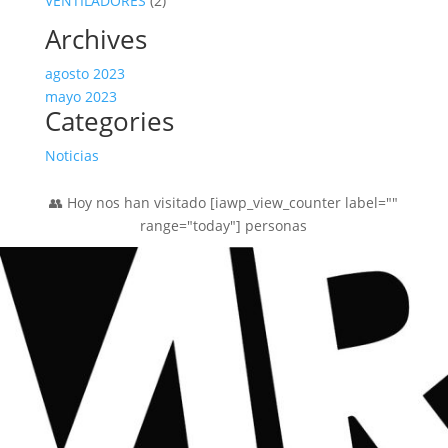
VENTILADORES
2
productos
Archives
agosto 2023
mayo 2023
Categories
Noticias
👥 Hoy nos han visitado [iawp_view_counter label=""
range="today"] personas