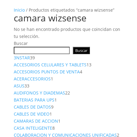
Inicio
/ Productos etiquetados “camara wizsense”
camara wizsense
No se han encontrado productos que coincidan con
tu selección.
Buscar
Buscar
39
3NSTAR
39
productos
13
ACCESORIOS CELULARES Y TABLETS
13
4
productos
ACCESORIOS PUNTOS DE VENTA
4
1
productos
ACERACCESORIOS
1
33
producto
ASUS
33
productos
22
AUDIFONOS Y DIADEMAS
22
1
productos
BATERIAS PARA UPS
1
9
producto
CABLES DE DATOS
9
1
productos
CABLES DE VIDEO
1
producto
1
CAMARAS DE ACCION
1
8
producto
CASA INTELIGENTE
8
productos
2
COLABORACION Y COMUNICACIONES UNIFICADAS
2