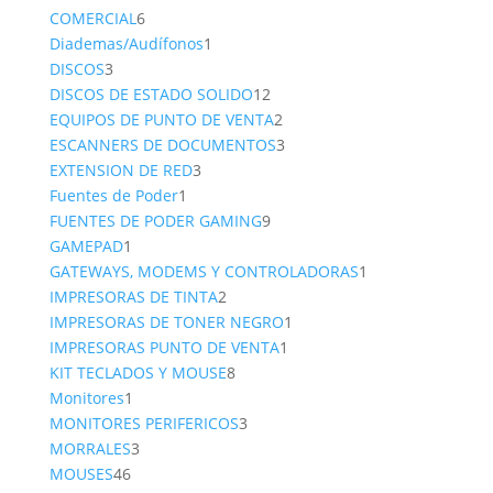
6
product
COMERCIAL
6
productos
1
Diademas/Audífonos
1
3
producto
DISCOS
3
productos
12
DISCOS DE ESTADO SOLIDO
12
productos
2
EQUIPOS DE PUNTO DE VENTA
2
productos
3
ESCANNERS DE DOCUMENTOS
3
3
productos
EXTENSION DE RED
3
1
productos
Fuentes de Poder
1
producto
9
FUENTES DE PODER GAMING
9
1
productos
GAMEPAD
1
producto
1
GATEWAYS, MODEMS Y CONTROLADORAS
1
2
producto
IMPRESORAS DE TINTA
2
productos
1
IMPRESORAS DE TONER NEGRO
1
1
producto
IMPRESORAS PUNTO DE VENTA
1
8
producto
KIT TECLADOS Y MOUSE
8
1
productos
Monitores
1
producto
3
MONITORES PERIFERICOS
3
3
productos
MORRALES
3
46
productos
MOUSES
46