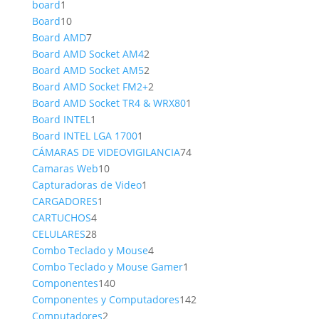
1
producto
board
1
producto
10
Board
10
productos
7
Board AMD
7
productos
2
Board AMD Socket AM4
2
productos
2
Board AMD Socket AM5
2
productos
2
Board AMD Socket FM2+
2
productos
1
Board AMD Socket TR4 & WRX80
1
1
producto
Board INTEL
1
producto
1
Board INTEL LGA 1700
1
producto
74
CÁMARAS DE VIDEOVIGILANCIA
74
10
productos
Camaras Web
10
productos
1
Capturadoras de Video
1
1
producto
CARGADORES
1
4
producto
CARTUCHOS
4
productos
28
CELULARES
28
productos
4
Combo Teclado y Mouse
4
productos
1
Combo Teclado y Mouse Gamer
1
140
producto
Componentes
140
productos
142
Componentes y Computadores
142
2
productos
Computadores
2